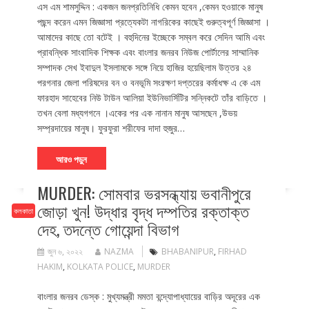
এস এম শামসুদ্দিন : একজন জনপ্রতিনিধি কেমন হবেন ,কেমন হওয়াকে মানুষ
পছন্দ করেন এমন জিজ্ঞাসা প্রত্যেকটা নাগরিকের কাছেই গুরুত্বপূর্ণ জিজ্ঞাসা ।
আমাদের কাছে তো বটেই । বহুদিনের ইচ্ছেকে সম্বল করে সেদিন আমি এবং
প্রাবন্ধিক সাংবাদিক শিক্ষক এবং বাংলার জনরব নিউজ পোর্টালের সাম্মানিক
সম্পাদক সেখ ইবাদুল ইসলামকে সঙ্গে নিয়ে হাজির হয়েছিলাম উত্তর ২৪
পরগনার জেলা পরিষদের বন ও বনভূমি সংরক্ষণ দপ্তরের কর্মাধক্ষ এ কে এম
ফারহাদ সাহেবের নিউ টাউন আলিয়া ইউনিভার্সিটির সন্নিকটে তাঁর বাড়িতে ।
তখন বেলা মধ্যগগনে ।একের পর এক নানান মানুষ আসছেন ,উভয়
সম্প্রদায়ের মানুষ। ফুরফুরা শরীফের দাদা হুজুর…
আরও পড়ুন
MURDER: সোমবার ভরসন্ধ্যায় ভবানীপুরে
জোড়া খুন! উদ্ধার বৃদ্ধ দম্পতির রক্তাক্ত
কলকাতা
দেহ, তদন্তে গোয়েন্দা বিভাগ
জুন ৬, ২০২২
NAZMA
BHABANIPUR
,
FIRHAD
HAKIM
,
KOLKATA POLICE
,
MURDER
বাংলার জনরব ডেস্ক : মুখ্যমন্ত্রী মমতা বন্দ্যোপাধ্যায়ের বাড়ির অদূরের এক