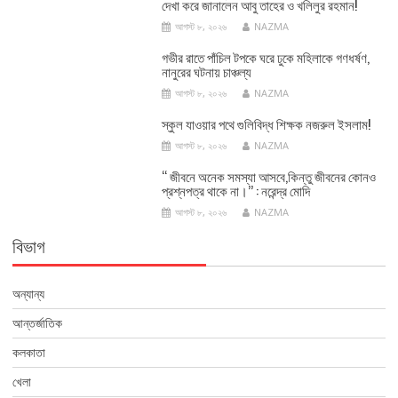
দেখা করে জানালেন আবু তাহের ও খলিলুর রহমান!
আগস্ট ৮, ২০২৬
NAZMA
গভীর রাতে পাঁচিল টপকে ঘরে ঢুকে মহিলাকে গণধর্ষণ,
নানুরের ঘটনায় চাঞ্চল্য
আগস্ট ৮, ২০২৬
NAZMA
স্কুল যাওয়ার পথে গুলিবিদ্ধ শিক্ষক নজরুল ইসলাম!
আগস্ট ৮, ২০২৬
NAZMA
‘‘ জীবনে অনেক সমস্যা আসবে,কিন্তু জীবনের কোনও
প্রশ্নপত্র থাকে না।’’ : নরেন্দ্র মোদি
আগস্ট ৮, ২০২৬
NAZMA
বিভাগ
অন্যান্য
আন্তর্জাতিক
কলকাতা
খেলা