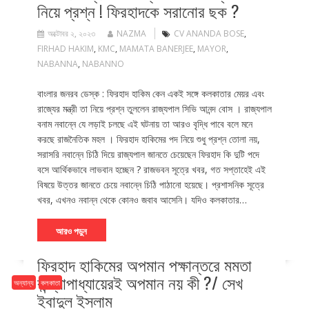
নিয়ে প্রশ্ন ! ফিরহাদকে সরানোর ছক ?
অক্টোবর ২, ২০২৩
NAZMA
CV ANANDA BOSE
,
FIRHAD HAKIM
,
KMC
,
MAMATA BANERJEE
,
MAYOR
,
NABANNA
,
NABANNO
বাংলার জনরব ডেস্ক : ফিরহাদ হাকিম কেন একই সঙ্গে কলকাতার মেয়র এবং
রাজ্যের মন্ত্রী তা নিয়ে প্রশ্ন তুললেন রাজ্যপাল সিভি আনন্দ বোস । রাজ্যপাল
বনাম নবান্নে যে লড়াই চলছে এই ঘটনায় তা আরও বৃদ্ধি পাবে বলে মনে
করছে রাজনৈতিক মহল । ফিরহাদ হাকিমের পদ নিয়ে শুধু প্রশ্ন তোলা নয়,
সরাসরি নবান্নে চিঠি দিয়ে রাজ্যপাল জানতে চেয়েছেন ফিরহাদ কি দুটি পদে
বসে আর্থিকভাবে লাভবান হচ্ছেন ? রাজভবন সূত্রে খবর, গত সপ্তাহেই এই
বিষয়ে উত্তর জানতে চেয়ে নবান্নে চিঠি পাঠানো হয়েছে। প্রশাসনিক সূত্রে
খবর, এখনও নবান্ন থেকে কোনও জবাব আসেনি। যদিও কলকাতার…
আরও পড়ুন
ফিরহাদ হাকিমের অপমান পক্ষান্তরে মমতা
বন্দ্যোপাধ্যায়েরই অপমান নয় কী ?/ সেখ
অন্যান্য
কলকাতা
ইবাদুল ইসলাম