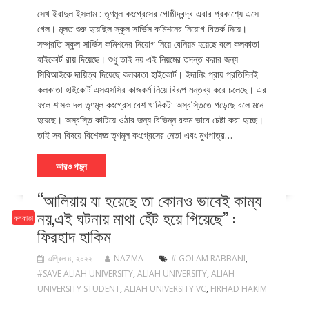
সেখ ইবাদুল ইসলাম : তৃণমূল কংগ্রেসের গোষ্ঠীদ্বন্দ্ব এবার প্রকাশ্যে এসে
গেল। মূলত শুরু হয়েছিল স্কুল সার্ভিস কমিশনের নিয়োগ বিতর্ক নিয়ে।
সম্প্রতি স্কুল সার্ভিস কমিশনের নিয়োগ নিয়ে বেনিয়ম হয়েছে বলে কলকাতা
হাইকোর্ট রায় দিয়েছে। শুধু তাই নয় এই নিয়মের তদন্ত করার জন্য
সিবিআইকে দায়িত্ব দিয়েছে কলকাতা হাইকোর্ট। ইদানিং প্রায় প্রতিদিনই
কলকাতা হাইকোর্ট এসএসসির কাজকর্ম নিয়ে বিরূপ মন্তব্য করে চলেছে। এর
ফলে শাসক দল তৃণমূল কংগ্রেস বেশ খানিকটা অস্বস্তিতে পড়েছে বলে মনে
হয়েছে। অস্বস্তি কাটিয়ে ওঠার জন্য বিভিন্ন রকম ভাবে চেষ্টা করা হচ্ছে।
তাই সব বিষয়ে বিশেষজ্ঞ তৃণমূল কংগ্রেসের নেতা এবং মুখপাত্র…
আরও পড়ুন
“আলিয়ায় যা হয়েছে তা কোনও ভাবেই কাম্য
নয়,এই ঘটনায় মাথা হেঁট হয়ে গিয়েছে’’ :
কলকাতা
ফিরহাদ হাকিম
এপ্রিল ৪, ২০২২
NAZMA
# GOLAM RABBANI
,
#SAVE ALIAH UNIVERSITY
,
ALIAH UNIVERSITY
,
ALIAH
UNIVERSITY STUDENT
,
ALIAH UNIVERSITY VC
,
FIRHAD HAKIM