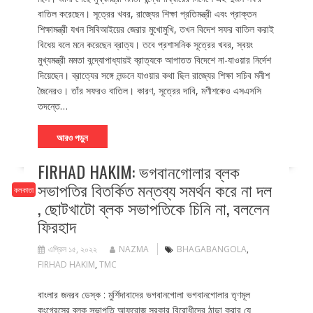
বাতিল করেছেন। সূত্রের খবর, রাজ্যের শিক্ষা প্রতিমন্ত্রী এবং প্রাক্তন
শিক্ষামন্ত্রী যখন সিবিআইয়ের জেরার মুখোমুখি, তখন বিদেশ সফর বাতিল করাই
বিধেয় বলে মনে করেছেন ব্রাত্য। তবে প্রশাসনিক সূত্রের খবর, স্বয়ং
মুখ্যমন্ত্রী মমতা বন্দ্যোপাধ্যায়ই ব্রাত্যকে আপাতত বিদেশে না-যাওয়ার নির্দেশ
দিয়েছেন। ব্রাত্যের সঙ্গে লন্ডনে যাওয়ার কথা ছিল রাজ্যের শিক্ষা সচিব মনীশ
জৈনেরও। তাঁর সফরও বাতিল। কারণ, সূত্রের দাবি, মণীশকেও এসএসসি
তদন্তে…
আরও পড়ুন
FIRHAD HAKIM: ভগবানগোলার ব্লক
সভাপতির বিতর্কিত মন্তব্য সমর্থন করে না দল
কলকাতা
, ছোটখাটো ব্লক সভাপতিকে চিনি না, বললেন
ফিরহাদ
এপ্রিল ১৫, ২০২২
NAZMA
BHAGABANGOLA
,
FIRHAD HAKIM
,
TMC
বাংলার জনরব ডেস্ক : মুর্শিদাবাদের ভগবানগোলা ভগবানগোলার তৃণমূল
কংগ্রেসের ব্লক সভাপতি আফরোজ সরকার বিরোধীদের ঠান্ডা করার যে