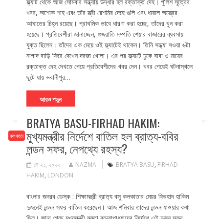
ফ্ল্যাট থেকে আজ সোমবার সন্ধ্যায় উদ্ধার হল রক্তাক্ত দেহ। পুলিশ সূত্রের
খবর, অশোক শাহ এবং তাঁর স্ত্রী রেশমির দেহে গুলি এবং ধারাল অস্ত্রের
আঘাতের চিহ্ন রয়েছে। প্রাথমিক ভাবে ধারণা করা হচ্ছে, তাঁদের খুন করা
হয়েছে। প্রতিবেশীরা জানাচ্ছেন, গুজরাতি দম্পতি শেয়ার বাজারের ব্যবসায়
যুক্ত ছিলেন। তাঁদের এক মেয়ে ওই ফ্ল্যাটেই থাকেন। তিনি সন্ধ্যা সওয়া ৬টা
নাগাদ বাড়ি ফিরে দেখেন দরজা খোলা। এর পর ফ্ল্যাটে ঢুকে বাবা ও মায়ের
রক্তাক্ত দেহ দেখতে পেয়ে প্রতিবেশীদের খবর দেন। খবর পেয়েই ঘটনাস্থলে
ছুটে যায় ভবানীপুর…
আরও পড়ুন
BRATYA BASU-FIRHAD HAKIM:
মুখ্যমন্ত্রীর নির্দেশে বাতিল হল ব্রাত্য-ববির
কলকাতা
লন্ডন সফর, নেপথ্যে রহস্য?
মে ২১, ২০২২
NAZMA
BRATYA BASU
,
FIRHAD
HAKIM
,
LONDON
বাংলার জনরব ডেস্ক : শিক্ষামন্ত্রী ব্রাত্য বসু কলকাতার মেয়র ফিরহাদ হাকিম
দুজনেই লন্ডন সফর বাতিল করেছেন। আজ শনিবার তাদের লন্ডন যাওয়ার কথা
ছিল। জানা গেছে মুখ্যমন্ত্রী মমতা বন্দ্যোপাধ্যায়ের নির্দেশে এই দুজন সফর