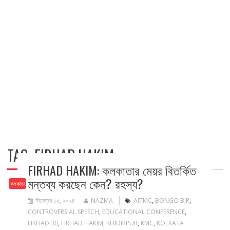
TAG:
FIRHAD HAKIM
FIRHAD HAKIM: কলকাতার মেয়র বিতর্কিত
মন্তব্য করছেন কেন? রহস্য?
কলকাতা
ডিসেম্বর ১৫, ২০২৪
NAZMA
AITMC
,
BONGO BJP
,
CONTROVERSIAL SPEECH
,
EDUCATIONAL CONFERENCE
,
FIRHAD 30
,
FIRHAD HAKIM
,
KHIDIRPUR
,
KMC
,
KOLKATA