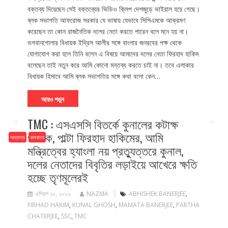
বক্তব্য দিয়েছেন সেই বক্তব্যের ভিডিও ক্লিপ দেশজুড়ে ভাইরাল হয়ে গেছে।
ব্লক সভাপতি আফরোজ সরকার যে ভাষায় যেভাবে সিপিএমকে আক্রমণ
করেছেন তা কোন রাজনৈতিক দলের নেতা করতে পারেন বলে মনে হয় না।
ভগবানগোলার বিধায়ক ইদ্রিস আলীর সঙ্গে বাংলার জনরবের পক্ষ থেকে
যোগাযোগ করা হলে তিনি বলেন এ বিষয়ে আমাদের দলের নেতা ফিরহাদ হাকিম
বলেছেন তাই নতুন করে আমি কোনো মন্তব্য করতে চাই না। তবে এলাকার
বিধায়ক হিসাবে আমি ব্লক সভাপতির সঙ্গে কথা বলো কেন…
আরও পড়ুন
TMC : এসএসসি বিতর্কে কুনালের কটাক্ষ
পার্থকে, পাল্টা ফিরহাদ হাকিমের, আমি
অন্যান্য
কলকাতা
মন্ত্রিত্বের হ্যাংলা নয় প্রত্যুত্তরে কুনাল,
দলের নেতাদের বিবৃতির লড়াইয়ে আখেরে ক্ষতি
হচ্ছে তৃণমূলেরই
এপ্রিল ১০, ২০২২
NAZMA
ABHISHEK BANERJEE
,
FIRHAD HAKIM
,
KUNAL GHOSH
,
MAMATA BANERJEE
,
PARTHA
CHATERJEE
,
SSC
,
TMC