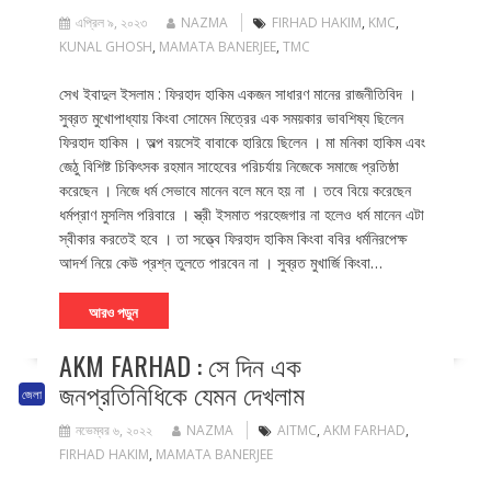
এপ্রিল ৯, ২০২৩
NAZMA
FIRHAD HAKIM
,
KMC
,
KUNAL GHOSH
,
MAMATA BANERJEE
,
TMC
সেখ ইবাদুল ইসলাম : ফিরহাদ হাকিম একজন সাধারণ মানের রাজনীতিবিদ ।
সুব্রত মুখোপাধ্যায় কিংবা সোমেন মিত্রের এক সময়কার ভাবশিষ্য ছিলেন
ফিরহাদ হাকিম । অল্প বয়সেই বাবাকে হারিয়ে ছিলেন । মা মনিকা হাকিম এবং
জেঠু বিশিষ্ট চিকিৎসক রহমান সাহেবের পরিচর্যায় নিজেকে সমাজে প্রতিষ্ঠা
করেছেন । নিজে ধর্ম সেভাবে মানেন বলে মনে হয় না । তবে বিয়ে করেছেন
ধর্মপ্রাণ মুসলিম পরিবারে । স্ত্রী ইসমাত পরহেজগার না হলেও ধর্ম মানেন এটা
স্বীকার করতেই হবে । তা সত্ত্বে ফিরহাদ হাকিম কিংবা ববির ধর্মনিরপেক্ষ
আদর্শ নিয়ে কেউ প্রশ্ন তুলতে পারবেন না । সুব্রত মুখার্জি কিংবা…
আরও পড়ুন
AKM FARHAD : সে দিন এক
জনপ্রতিনিধিকে যেমন দেখলাম
জেলা
নভেম্বর ৬, ২০২২
NAZMA
AITMC
,
AKM FARHAD
,
FIRHAD HAKIM
,
MAMATA BANERJEE