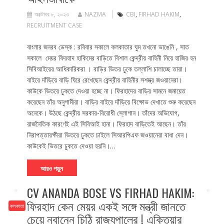
অক্টোবর ৮, ২০২৩
NAZMA
CBI
,
FIRHAD HAKIM
,
RECRUITMENT CASE
বাংলার জনরব ডেস্ক : রবিবার সকালে কলকাতার ঘুম তখনো ভাঙেনি , সাত
সকালে মেয়র ফিরহাদ হাকিমের বাড়িতে বিশাল কেন্দ্রীয় বাহিনী নিয়ে হাজির হন
সিবিআইয়ের আধিকারিকরা । বাড়ির ভিতর ঢুকে তল্লাশি চালাচ্ছে তারা।
বাইরে দাঁড়িয়ে বাড়ি ঘিরে রেখেছেন কেন্দ্রীয় বাহিনীর সশস্ত্র জওয়ানেরা।
কাউকে ভিতরে ঢুকতে দেওয়া হচ্ছে না। ফিরহাদের বাড়ির সামনে জমায়েত
করেছেন তাঁর অনুগামীরা। বাড়ির বাইরে দাঁড়িয়ে বিক্ষোভ দেখাতে শুরু করেছেন
অনেকে। উঠছে কেন্দ্রীয় সরকার-বিরোধী স্লোগান। তাঁদের অভিযোগ,
রাজনৈতিক কারণেই এই সিবিআই হানা। ফিরহাদ বাড়িতেই আছেন। তাঁর
নিরাপত্তারক্ষীরা ভিতরে ঢুকতে চাইলে সিআরপিএফ জওয়ানেরা বাধা দেন।
কাউকেই ভিতরে ঢুকতে দেওয়া হয়নি।…
আরও পড়ুন
CV ANANDA BOSE VS FIRHAD HAKIM:
ফিরহাদ কেন মেয়র একই সঙ্গে মন্ত্রী জানতে
কলকাতা
চেয়ে নবান্নে চিঠি রাজ্যপালের ! এক্তিয়ার