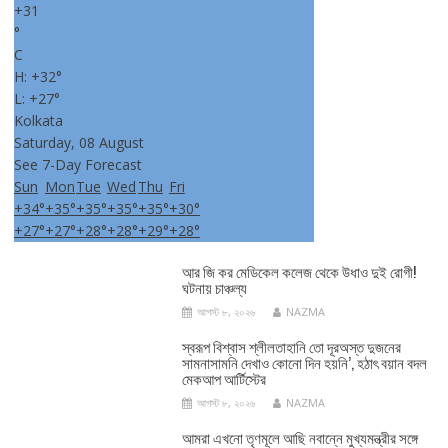
+
31
°
C
H:
+
32°
L:
+
27°
Kolkata
Saturday, 08 August
See 7-Day Forecast
Sun
Mon
Tue
Wed
Thu
Fri
+
34°
+
35°
+
35°
+
35°
+
35°
+
30°
+
27°
+
27°
+
28°
+
28°
+
29°
+
28°
আর জি কর মেডিকেল কলেজ থেকে উধাও দুই রোগী!
ঘটনায় চাঞ্চল্য
আগস্ট ৮, ২০২৬
NAZMA
স্বরূপ বিশ্বাস শ্লীলতাহানি তো দূরঅস্ত দুজনের
সামনাসামনি দেখাও কোনো দিন হয়নি’, হঠাৎ বয়ান বদল
মেকআপ আর্টিস্টের
আগস্ট ৮, ২০২৬
NAZMA
আমরা এখনো তৃণমূলে আছি নবান্নে মুখ্যমন্ত্রীর সঙ্গে