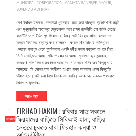
MUNICIPAL CORPORATION
,
MAMATA BANERJEE
,
MAYUR
,
SUVENDU ADHIKARI
সেখ ইবাদুল ইসলাম: কলকাতা পুরসভার মেয়র তথা রাজ্যের প্রভাবশালী মন্ত্রী
এবং মুখ্যমন্ত্রীর অত্যন্ত স্নেহভাজন বলে রাজ্য রাজনীতি তো বটেই দেশের
রাজনীতিতে পরিচিত মুখ ফিরহাদ হাকিম। সেই ফিরহাদ হাকিম কয়েক মাস
অন্তর বিতর্কিত মন্তব্য করে চলেছেন। কয়েক মাস আগেই আলিপুরের
ধনধান্য সভাগৃহ থেকে মুসলিমদের একটি ধর্মীয় সভায় বক্তব্য রাখতে গিয়ে
তিনি বলেছিলেন আমরা সৌভাগ্যবান যে আমরা মুসলমান হয়ে জন্মগ্রহণ
করেছি। কাল কিয়ামতের দিনে আমাদের বেহেস্তের নসিব হবে কিন্তু তাই
আমাদের এই সৌভাগ্যের ভাগীদার হওয়ার জন্য আমাদের ধর্মের বিস্তৃতি
ঘটাতে হবে। এই কথা নিয়ে বিতর্ক কম হয়নি। কলকাতার একজন প্রখ্যাত
দৈনিক পত্রিকার…
আরও পড়ুন
FIRHAD HAKIM : রবিবার সাত সকালে
ফিরহাদের বাড়িতে সিবিআই হানা, বাড়ির
কলকাতা
ভেতরে ঢুকতে বাধা ফিরহাদ কন্যা ও
আইনজীবীকে