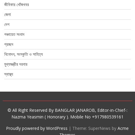
জীবিকার খোঁজখবর
জেলা
দেশ
পঞ্চায়েত সংবাদ
প্রচ্ছদ
বিনোদন, সংস্কৃতি ও সাহিত্য
মুখ্যমন্ত্রীর দরবার
স্বাস্থ্য
© All Right Reserved By BANGLAR JANAROB, Editor-in-Chief-:
Nazma Yeasmin ( Honorary ). Mobile No +917980539161
Proudly powered by WordPress
|
Theme: SuperNews by
Acme
Themes