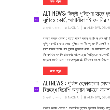
আরও পড়ুন
ALT NEWS: দিল্লী পুলিশের হাতে ধৃ
সুপ্রিম কোর্ট, আগামীকালই শুনানির 
দেশ
জুলাই ৭, ২০২২
NAZMA
ALTNEWS
,
DELHI
বাংলার জনরব ডেস্ক : সততা যাচাই করার সংবাদ মাধ্যম আল্ট ন
সুপ্রিম কোর্ট। জানা গেছে সুপ্রিম কোর্টের প্রধান বিচারপতি এ
বৃহস্পতিবার বিচারপতি ইন্দিরা বন্দ্যোপাধ্যায় এবং বিচারপতি 
বিচারপতির এন ভি রামান্নার ছাড়পত্রের ভিত্তিতে আবেদনটি 
সত্যতা যাচাই করার সংবাদমাধ্যম অল্ট নিউজের সহ-প্রতিষ্ঠা
আরও পড়ুন
ALTNEWS : পুলিশ হেফাজতের মেয়াদ 
বিরুদ্ধে বিদেশি অনুদান আইনে মামলা
দেশ
জুলাই ২, ২০২২
NAZMA
ALTNEWS
,
DELHI
বাংলার জনরব ডেস্ক : সাংবাদিক মুহাম্মদ জুবায়ের বিরুদ্ধে নতুন