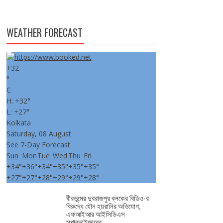
WEATHER FORECAST
+
32
°
C
H:
+
32°
L:
+
27°
Kolkata
Saturday, 08 August
See 7-Day Forecast
Sun
Mon
Tue
Wed
Thu
Fri
+
34°
+
36°
+
34°
+
35°
+
35°
+
35°
+
27°
+
27°
+
28°
+
29°
+
29°
+
28°
বীরভূমের দুবরাজপুর ব্লকের বিডিও-র
বিরুদ্ধে যৌন হয়রানির অভিযোগ,
এফআইআর আইসিডিএস
সুপারভাইজ়ারের