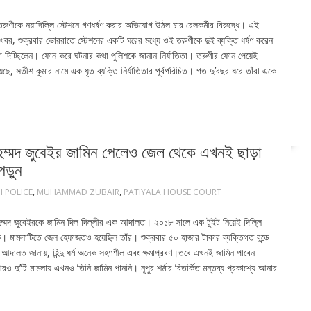
রুণীকে নয়াদিল্লি স্টেশনে গণধর্ষণ করার অভিযোগ উঠল চার রেলকর্মীর বিরুদ্ধে। এই
বর, শুক্রবার ভোররাতে স্টেশনের একটি ঘরের মধ্যে ওই তরুণীকে দুই ব্যক্তি ধর্ষণ করেন
 দিচ্ছিলেন। ফোন করে ঘটনার কথা পুলিশকে জানান নির্যাতিতা। তরুণীর ফোন পেয়েই
ে, সতীশ কুমার নামে এক ধৃত ব্যক্তি নির্যাতিতার পূর্বপরিচিত। গত দু’বছর ধরে তাঁরা একে
মহম্মদ জুবেইর জামিন পেলেও জেল থেকে এখনই ছাড়া
ড়ুন
I POLICE
,
MUHAMMAD ZUBAIR
,
PATIYALA HOUSE COURT
 মহম্মদ জুবেইরকে জামিন দিল দিল্লীর এক আদালত। ২০১৮ সালে এক টুইট নিয়েই দিল্লি
। মামলাটিতে জেল হেফাজতও হয়েছিল তাঁর। শুক্রবার ৫০ হাজার টাকার ব্যক্তিগত বন্ডে
 আদালত জানায়, হিন্দু ধর্ম অনেক সহণশীল এবং ক্ষমাপ্রবণ।তবে এখনই জামিন পাবেন
দু’টি মামলায় এখনও তিনি জামিন পাননি। নূপুর শর্মার বিতর্কিত মন্তব্য প্রকাশ্যে আনার