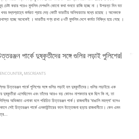
সমূহ চেষ্টা করার পরেও মুসলিম দেশগুলি কোনো কথা শুনতে রাজি হচ্ছে না । উপরন্ত দিন যত
খবর মধ্যপ্রাচ্যে কর্মরত প্রায় দেড় কোটি ভারতীয় অনিশ্চয়তার মধ্যে রয়েছে । অনেককে
খাস্ত হচ্ছে অনেকেই । ভারতীয় পণ্য রাখা ৫৭টি মুসলিম দেশে কার্যত নিষিদ্ধ হয়ে গেছে ।
ঞ্জন পার্কে দুষ্কৃতীদের সঙ্গে গুলির লড়াই পুলিশের!
ENCOUNTER
,
MISCREANTS
র চিত্তরঞ্জন পার্কে পুলিশের সঙ্গে গুলির লড়াই হল দুষ্কৃতীদের। গুলির লড়াইয়ে এক
ায় দুষ্কৃতীরা এসেছিলেন এবং তাঁদের আরও বড় কোনও নাশকতার ছক ছিল কি না, তা
্লির অভিজাত এলাকা বলে পরিচিত চিত্তরঞ্জন পার্ক। রাজধানীর ‘বাঙালি মহল্লা’ বলেও
ে সেই চিত্তরঞ্জন পার্কে এনকাউন্টারের ফলে উত্তেজনা ছড়ায় রাজধানীতে। কেন এমন
ত্রে…