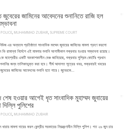
ত জুবেরের জামিনের আবেদনের শুনানিতে রাজি হল
সম্ভাবনা
 POLICE
,
MUHAMMAD ZUBAIR
,
SUPREME COURT
িউজ এর অন্যতম প্রতিষ্ঠাতা সাংবাদিক মহম্মদ জুবায়ের জামিনের মামলা গ্রহণ করলো
ন ভি রামান্না নির্দেশে এই মামলার শুনানি আগামীকাল শুক্রবার হওয়ার সম্ভাবনা রয়েছে।
জে কে মহেশ্বরীর একটি অবকাশকালীন বেঞ্চ জানিয়েছে, শুক্রবার সুপ্রিম কোর্টের প্রধান
শুনানির জন্য তালিকাভুক্ত করা হবে। শীর্ষ আদালত সূত্রের খবর, শুক্রবারই খবরের
তা জুবেরের জামিনের আবেদনের শুনানি হতে পারে। জুবেরকে…
শেষ হওয়ার আগেই ধৃত সাংবাদিক মুহাম্মদ জুবায়ের
 দিল্লি পুলিশের
 POLICE
,
MUHAMMAD ZUBAIR
 ধারায় মামলা দায়ের করল কেন্দ্রীয় সরকারের নিয়ন্ত্রণাধীন দিল্লি পুলিশ। গত ২৬ জুন চার