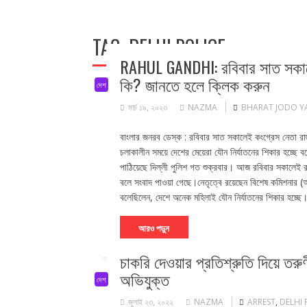
TAG:
DELHI POLICE
RAHUL GANDHI: রবিবার সাত সকালেই 
কি? জানতে হলে ক্লিক করুন
দেশ
মার্চ ১৯, ২০২৩
NAZMA
BHARAT JODO Y
বাংলার জনরব ডেস্ক : রবিবার সাত সকালেই কংগ্রেস নেতা রাহু
চলাকালীন সময়ে দেশের মেয়েরা যৌন নির্যাতনের শিকার হচ্ছে
পাঠিয়েছে দিল্লী পুলিশ গত শুক্রবার। আজ রবিবার সকালেই রাহ
বলে সংবাদ পাওয়া গেছে।নেতৃত্বে রয়েছেন বিশেষ কমিশনার (আ
বলেছিলেন, দেশে অনেক মহিলাই যৌন নির্যাতনের শিকার হচ্ছ
আরও পড়ুন
চাকরি দেওয়ার প্রতিশ্রুতি দিয়ে তরুণ
অভিযুক্ত
দেশ
জুলাই ২৩, ২০২২
NAZMA
ARREST
,
DELHI 