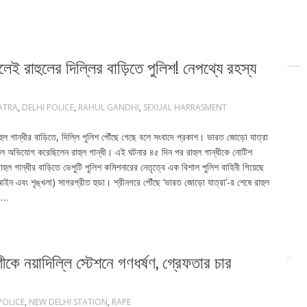
রাহুলের দিল্লির বাড়িতে পুলিশ! নেপথ্যে রহস্য
ATRA
,
DELHI POLICE
,
RAHUL GANDHI
,
SEXUAL HARRASMENT
ল গান্ধীর বাড়িতে, দিল্লি পুলিশ পৌঁছে গেছে বলে সংবাদে প্রকাশ। ভারত জোড়ো যাত্রা
 বলে অভিযোগ করেছিলেন রাহুল গান্ধী। এই ঘটনার ৪৫ দিন পর রাহুল গান্ধীকে নোটিশ
ুল গান্ধীর বাড়িতে ডেপুটি পুলিশ কমিশনারের নেতৃত্বে এক বিশাল পুলিশ বাহিনী গিয়েছে
ইন এবং শৃঙ্খলা) সাগরপ্রীত হুডা। শ্রীনগরে পৌঁছে ‘ভারত জোড়ো যাত্রা’-র শেষে রাহুল
ে।…
ীকে নয়াদিল্লি স্টেশনে গণধর্ষণ, গ্রেফতার চার
POLICE
,
NEW DELHI STATION
,
RAPE