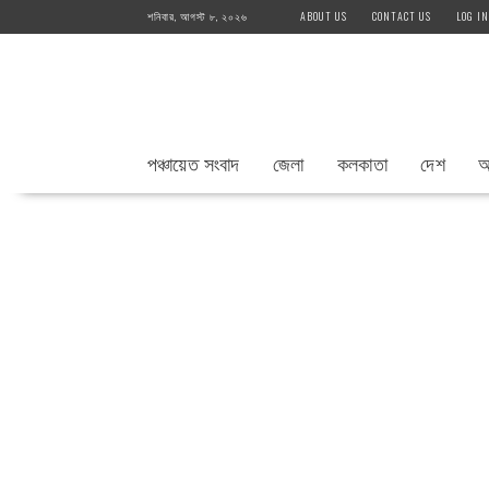
Skip
শনিবার, আগস্ট ৮, ২০২৬
ABOUT US
CONTACT US
LOG IN
to
content
পঞ্চায়েত সংবাদ
জেলা
কলকাতা
দেশ
আ