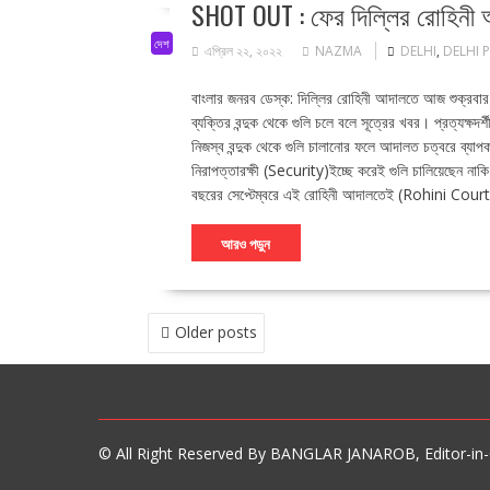
SHOT OUT : ফের দিল্লির রোহিন
দেশ
এপ্রিল ২২, ২০২২
NAZMA
DELHI
,
DELHI 
বাংলার জনরব ডেস্ক: দিল্লির রোহিনী আদালতে আজ শুক্রবার
ব্যক্তির বন্দুক থেকে গুলি চলে বলে সূত্রের খবর। প্রত্যক্ষদর
নিজস্ব বন্দুক থেকে গুলি চালানোর ফলে আদালত চত্বরে ব্
নিরাপত্তারক্ষী (Security)ইচ্ছে করেই গুলি চালিয়েছেন নাকি 
বছরের সেপ্টেম্বরে এই রোহিনী আদালতেই (Rohini Court) 
আরও পড়ুন
POSTS
Older posts
NAVIGATION
© All Right Reserved By BANGLAR JANAROB, Editor-in