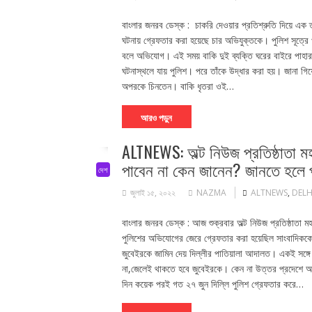
বাংলার জনরব ডেস্ক : চাকরি দেওয়ার প্রতিশ্রুতি দিয়ে এক ত
ঘটনায় গ্রেফতার করা হয়েছে চার অভিযুক্তকে। পুলিশ সূত্রে খ
বলে অভিযোগ। এই সময় বাকি দুই ব্যক্তি ঘরের বাইরে পাহারা
ঘটনাস্থলে যায় পুলিশ। পরে তাঁকে উদ্ধার করা হয়। জানা গিয়েছ
অপরকে চিনতেন। বাকি ধৃতরা ওই…
আরও পড়ুন
ALTNEWS: অল্ট নিউজ প্রতিষ্ঠাতা 
পাবেন না কেন জানেন? জানতে হলে প
দেশ
জুলাই ১৫, ২০২২
NAZMA
ALTNEWS
,
DELH
বাংলার জনরব ডেস্ক : আজ শুক্রবার অল্ট নিউজ প্রতিষ্ঠাতা
পুলিশের অভিযোগের জেরে গ্রেফতার করা হয়েছিল সাংবাদিককে
জুবেইরকে জামিন দেয় দিল্লীর পাতিয়ালা আদালত। একই সঙ্গে
না,জেলেই থাকতে হবে জুবেইরকে। কেন না উত্তর প্রদেশে আরও 
দিন কয়েক পরই গত ২৭ জুন দিল্লি পুলিশ গ্রেফতার করে…