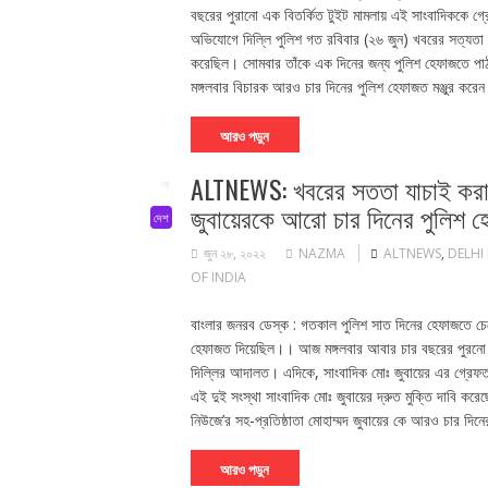
বছরের পুরানো এক বিতর্কিত টুইট মামলায় এই সাংবাদিককে গ্
অভিযোগে দিল্লি পুলিশ গত রবিবার (২৬ জুন) খবরের সত্যতা যাচ
করেছিল। সোমবার তাঁকে এক দিনের জন্য পুলিশ হেফাজতে পা
মঙ্গলবার বিচারক আরও চার দিনের পুলিশ হেফাজত মঞ্জুর করে
আরও পড়ুন
ALTNEWS: খবরের সততা যাচাই করা সং
জুবায়েরকে আরো চার দিনের পুলিশ
দেশ
জুন ২৮, ২০২২
NAZMA
ALTNEWS
,
DELHI
OF INDIA
বাংলার জনরব ডেস্ক : গতকাল পুলিশ সাত দিনের হেফাজতে চেয
হেফাজত দিয়েছিল।। আজ মঙ্গলবার আবার চার বছরের পুরনো ম
দিল্লির আদালত। এদিকে, সাংবাদিক মোঃ জুবায়ের এর গ্রেফতারি 
এই দুই সংস্থা সাংবাদিক মোঃ জুবায়ের দ্রুত মুক্তি দাবি কর
নিউজে’র সহ-প্রতিষ্ঠাতা মোহাম্মদ জুবায়ের কে আরও চার দিন
আরও পড়ুন