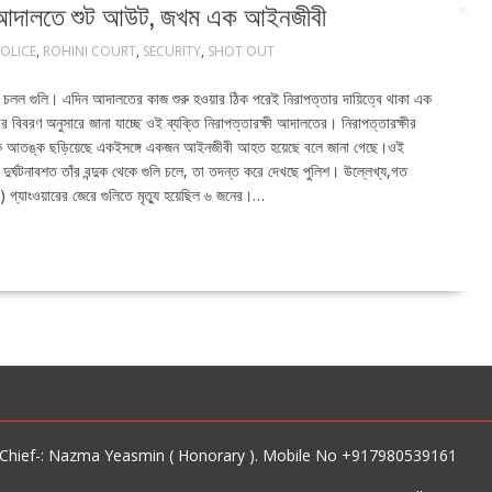
ী আদালতে শুট আউট, জখম এক আইনজীবী
POLICE
,
ROHINI COURT
,
SECURITY
,
SHOT OUT
 চলল গুলি। এদিন আদালতের কাজ শুরু হওয়ার ঠিক পরেই নিরাপত্তার দায়িত্বে থাকা এক
্শীর বিবরণ অনুসারে জানা যাচ্ছে ওই ব্যক্তি নিরাপত্তারক্ষী আদালতের। নিরাপত্তারক্ষীর
যাপক আতঙ্ক ছড়িয়েছে একইসঙ্গে একজন আইনজীবী আহত হয়েছে বলে জানা গেছে।ওই
দুর্ঘটনাবশত তাঁর বন্দুক থেকে গুলি চলে, তা তদন্ত করে দেখছে পুলিশ। উল্লেখ্য,গত
গ্যাংওয়ারের জেরে গুলিতে মৃত্যু হয়েছিল ৬ জনের।…
-Chief-: Nazma Yeasmin ( Honorary ). Mobile No +917980539161