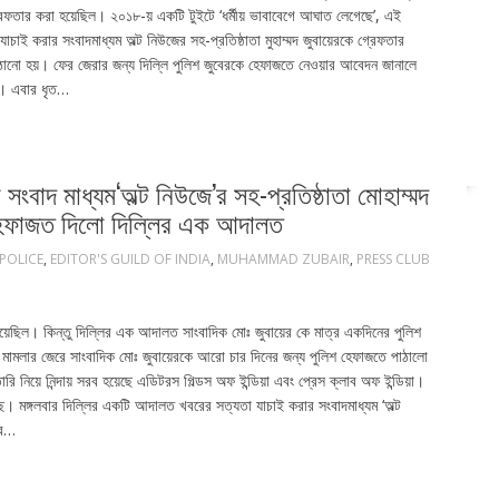
রেফতার করা হয়েছিল। ২০১৮-য় একটি টুইটে ‘ধর্মীয় ভাবাবেগে আঘাত লেগেছে’, এই
াই করার সংবাদমাধ্যম অল্ট নিউজের সহ-প্রতিষ্ঠাতা মুহাম্মদ জুবায়েরকে গ্রেফতার
ঠানো হয়। ফের জেরার জন্য দিল্লি পুলিশ জুবেরকে হেফাজতে নেওয়ার আবেদন জানালে
ন। এবার ধৃত…
বাদ মাধ্যম‘অল্ট নিউজে’র সহ-প্রতিষ্ঠাতা মোহাম্মদ
 হেফাজত দিলো দিল্লির এক আদালত
 POLICE
,
EDITOR'S GUILD OF INDIA
,
MUHAMMAD ZUBAIR
,
PRESS CLUB
়েছিল। কিন্তু দিল্লির এক আদালত সাংবাদিক মোঃ জুবায়ের কে মাত্র একদিনের পুলিশ
ামলার জেরে সাংবাদিক মোঃ জুবায়েরকে আরো চার দিনের জন্য পুলিশ হেফাজতে পাঠালো
নিয়ে নিন্দায় সরব হয়েছে এডিটরস গিল্ডস অফ ইন্ডিয়া এবং প্রেস ক্লাব অফ ইন্ডিয়া।
েছে। মঙ্গলবার দিল্লির একটি আদালত খবরের সত্যতা যাচাই করার সংবাদমাধ্যম ‘অল্ট
ের…