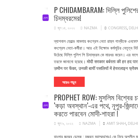
P CHIDAMBARAM: দিল্লি পুলিশের মারে 
চিদম্বরমের!
দেশ
জুন ১৪, ২০২২
NAZMA
CONGRESS
,
DELH
ন্যাশনাল হেরাল্ড মামলায় কংগ্রেস নেতা রাহুল গান্ধীকে এনফোর
কংগ্রেস নেতা-কর্মীরা। আর এই বিক্ষোভ কর্মসূচির নেতৃত্ব দিচ
উঠেছে দিল্লি পুলিশ পি চিদাম্বরম কে মারধর করেন। এর ফলে কেন্
তরফে জানানো হয়েছে। मोदी सरकार बर्बरता की हर हद पार कर
ज़मीन पर फेंका, उनकी बायीं पसलियों में हेयरलाइन फ्रैक
আরও পড়ুন
PROPHET ROW: মুসলিম বিশ্বের চাপ
‘কড়া অবস্থান’-এর পথে, নূপুর-জিন্দ
দেশ
করতে পারবেন মোদী-শাহরা !
জুন ৯, ২০২২
NAZMA
AMIT SHAH
,
DELHI
বাংলার জনরব ডেস্ক : হজরত মুহাম্মদ(সাঃ) কে নিয়ে অশ্লীল 