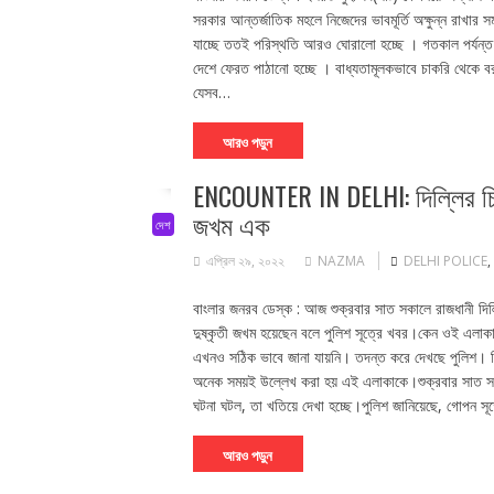
সরকার আন্তর্জাতিক মহলে নিজেদের ভাবমূর্তি অক্ষুন্ন রাখার 
যাচ্ছে ততই পরিস্থতি আরও ঘোরালো হচ্ছে । গতকাল পর্যন্ত 
দেশে ফেরত পাঠানো হচ্ছে । বাধ্যতামূলকভাবে চাকরি থেকে বর
যেসব…
আরও পড়ুন
ENCOUNTER IN DELHI: দিল্লির চিত্তর
জখম এক
দেশ
এপ্রিল ২৯, ২০২২
NAZMA
DELHI POLICE
,
বাংলার জনরব ডেস্ক : আজ শুক্রবার সাত সকালে রাজধানী দিল্লি
দুষ্কৃতী জখম হয়েছেন বলে পুলিশ সূত্রে খবর।কেন ওই এলাক
এখনও সঠিক ভাবে জানা যায়নি। তদন্ত করে দেখছে পুলিশ। দিল
অনেক সময়ই উল্লেখ করা হয় এই এলাকাকে।শুক্রবার সাত সকাল
ঘটনা ঘটল, তা খতিয়ে দেখা হচ্ছে।পুলিশ জানিয়েছে, গোপন সূ
আরও পড়ুন