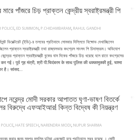
পাঁজরে চিড় প্রাক্তন কেন্দ্রীয় স্বরাষ্ট্রমন্ত্রী পি
I POLICE
,
ED SUMMON
,
P.CHIDAMBARAM
,
RAHUL GANDHI
্সমেন্ট ডিরেক্টরেট (ইডি)-র তলবের প্রতিবাদে সোমবার দিল্লিতে বিক্ষোভ দেখাচ্ছিলেন
্ছিলেন প্রাক্তন স্বরাষ্ট্রমন্ত্রী তথা রাজ্যসভার কংগ্রেস সাংসদ পি চিদাম্বরম। অভিযোগ
দ্রের প্রাক্তন স্বরাষ্ট্রমন্ত্রী বুকের বাম দিকের পাঁজরে চিড় ধরেছে বলে রাতে কংগ্রেসের
 गई। पूर्व गृह मंत्री, श्री पी.चिदंबरम के साथ पुलिस की धक्कामुक्की हुई, चश्मा
्चर है। सांसद…
ে নরেন্দ্র মোদী সরকার আপাতত ঘৃণা-ভাষণ বিতর্কে
ালের বিরুদ্ধে এফআইআর! কিন্ত বিদ্বেষ কী নিয়ন্ত্রণ
 POLICE
,
HATE SPEECH
,
NARENDRA MODI
,
NUPUR SHARMA
মন্তব্য করার জন্য সমগ্র মুসলিম দুনিয়া একজোট হয়ে প্রতিবাদে সরব হয়েছে । মোদী