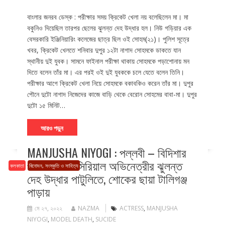
বাংলার জনরব ডেস্ক : পরীক্ষার সময় ক্রিকেট খেলা নয় বলেছিলেন মা। মা
বকুনিও দিয়েছিল তারপর ছেলের ঝুলন্ত দেহ উদ্ধার হল। নিউ গড়িয়ার এক
বেসরকারি ইঞ্জিনিয়ারিং কলেজের ছাত্র ছিল ওই সোহম(২১)। পুলিশ সূত্রে
খবর, ক্রিকেট খেলতে শনিবার দুপুর ১২টা নাগাদ সোহমকে ডাকতে যান
স্থানীয় দুই যুবক। সামনে ফাইনাল পরীক্ষা থাকায় সোহমকে পড়াশোনায় মন
দিতে বলেন তাঁর মা। এর পরই ওই দুই যুবককে চলে যেতে বলেন তিনি।
পরীক্ষার আগে ক্রিকেট খেলা নিয়ে সোহমকে বকাবকিও করেন তাঁর মা। দুপুর
পৌনে দুটো নাগাদ নিজেদের কাজে বাড়ি থেকে বেরোন সোহমের বাবা-মা। দুপুর
দুটো ১৫ মিনিট…
আরও পড়ুন
MANJUSHA NIYOGI : পল্লবী – বিদিশার
পর আর এক সিরিয়াল অভিনেত্রীর ঝুলন্ত
কলকাতা
বিনোদন, সংস্কৃতি ও সাহিত্য
দেহ উদ্ধার পাটুলিতে, শোকের ছায়া টালিগঞ্জ
পাড়ায়
মে ২৭, ২০২২
NAZMA
ACTRESS
,
MANJUSHA
NIYOGI
,
MODEL DEATH
,
SUCIDE