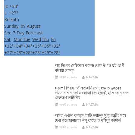
H:
+
34°
L:
+
27°
Kolkata
Sunday, 09 August
See 7-Day Forecast
Sat
Mon
Tue
Wed
Thu
Fri
+
32°
+
34°
+
34°
+
35°
+
35°
+
32°
+
27°
+
28°
+
28°
+
28°
+
29°
+
28°
আর জি কর মেডিকেল কলেজ থেকে উধাও দুই রোগী!
ঘটনায় চাঞ্চল্য
আগস্ট ৮, ২০২৬
NAZMA
স্বরূপ বিশ্বাস শ্লীলতাহানি তো দূরঅস্ত দুজনের
সামনাসামনি দেখাও কোনো দিন হয়নি’, হঠাৎ বয়ান বদল
মেকআপ আর্টিস্টের
আগস্ট ৮, ২০২৬
NAZMA
আমরা এখনো তৃণমূলে আছি নবান্নে মুখ্যমন্ত্রীর সঙ্গে
দেখা করে জানালেন আবু তাহের ও খলিলুর রহমান!
আগস্ট ৮, ২০২৬
NAZMA