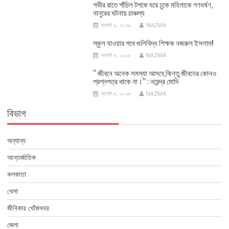
গভীর রাতে পাঁচিল টপকে ঘরে ঢুকে মহিলাকে গণধর্ষণ,
নানুরের ঘটনায় চাঞ্চল্য
আগস্ট ৮, ২০২৬
NAZMA
স্কুল যাওয়ার পথে গুলিবিদ্ধ শিক্ষক নজরুল ইসলাম!
আগস্ট ৮, ২০২৬
NAZMA
‘‘ জীবনে অনেক সমস্যা আসবে,কিন্তু জীবনের কোনও
প্রশ্নপত্র থাকে না।’’ : নরেন্দ্র মোদি
আগস্ট ৮, ২০২৬
NAZMA
বিভাগ
অন্যান্য
আন্তর্জাতিক
কলকাতা
খেলা
জীবিকার খোঁজখবর
জেলা