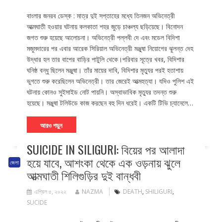
বাংলার জনরব ডেস্ক : মাত্র দুই সপ্তাহের মধ্যে তিনজন অভিনেত্রী
আত্মঘাতী হওয়ার ঘটনায় কলকাতা শহর জুড়ে চাঞ্চল্য ছড়িয়েছে। বিনোদন
জগত শুরু হয়েছে আলোচনা। অভিনেত্রী পল্লবী দে এবং মডেল বিদিশা
মজুমদারের পর এবার আরেক সিরিয়াল অভিনেত্রী মঞ্জুষা নিয়োগের ঝুলন্ত দেহ
উদ্ধার হল তার বাপের বাড়ির পাটুলি থেকে।পরিবার সূত্রে খবর, বিদিশার
ঘনিষ্ঠ বন্ধু ছিলেন মঞ্জুষা। তাঁর মায়ের দাবি, বিদিশার মৃত্যুর পরই হতাশায়
ভুগতে শুরু করেছিলেন অভিনেত্রী। তার জেরেই আত্মহত্যা। যদিও পুলিশ এই
ঘটনায় কোনও সুইসাইড নোট পায়নি। অস্বাভাবিক মৃত্যুর তদন্ত শুরু
হয়েছে। মঞ্জুষা টলিউডে কাজ করছেন বহু দিন ধরেই। একটি টিভি চ্যানেলে…
আরও পড়ুন
SUICIDE IN SILIGURI: বিয়ের পর আলাদা
হয়ে যাবে, আশংকা থেকে এক ওড়নায় ঝুলে
জেলা
আত্মঘাতী শিলিগুড়ির দুই বান্ধবী
এপ্রিল ৫, ২০২২
NAZMA
DEATH
,
SHILIGURI
,
SUCIDE