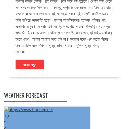
বাংলার জনরব ডেস্ক : দুই বান্ধবী একই সঙ্গে বড় হয়েছে। খেলার সঙ্গী থেকে
সব সময় অভিন্ন ছিল তারা । কিন্তু সম্প্রতি এক জনের বিয়ে ঠিক হয়ে যায়।
ফলে তারা আলাদা হয়ে যাবে এই আশঙ্কা থেকে দুই বান্ধবী একই ওড়নায়
ফাঁস লাগিয়ে আত্মঘাতি হলেন। ঘটনার আকস্মিকতায় হতভম্ব পরিবার সহ
এলাকার মানুষ। সোমবার এই মর্মান্তিক ঘটনাটি ঘটেছে শিলিগুড়ির ৪২ নম্বর
ওয়ার্ডের বিবেকানন্দ নগরে। ঘটনাস্থল থেকে উদ্ধার হয়েছে সুইসাইড নোটও।
তাতে লেখা, ‘আমরা আলাদা হতে চাই না।’ মৃতদের মধ্যে এক জনের বিয়ের
ঠিক হয়েছিল বলে পরিবার সূত্রে জানা গিয়েছে। পুলিশ সূত্রে খবর,
সোমবার…
আরও পড়ুন
WEATHER FORECAST
+
31
°
C