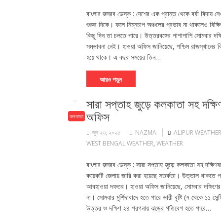
বাংলার জনরব ডেস্ক : দেশের এক প্রান্ত থেকে বর্ষা বিদায় নেও
শুরুর দিকে। ফলে নিম্নচাপ অঞ্চলের প্রভাব না থাকলেও বিক্
কিছু দিন তা চলতে পারে। উত্তরবঙ্গের পাশাপাশি সোমবার দক্ষিণ
সম্ভাবনা নেই। হাওয়া অফিস জানিয়েছে, পশ্চিম রাজস্থানের কিছ
হয়ে থাকে। এ বছর সময়ের তিন…
আরও পড়ুন
সারা সপ্তাহ জুড়ে কলকাতা সহ দক্ষিণবঙ্
অফিস
কলকাতা
জুন ২৩, ২০২৫
NAZMA
ALIPUR WEATHER
WEST BENGAL WEATHER
,
WEATHER
বাংলার জনরব ডেস্ক : সারা সপ্তাহ জুড়ে কলকাতা সহ দক্ষিণবঙ্
কয়েকটি জেলায় জারি করা হয়েছে সতর্কতা। উত্তাল থাকতে পার
আবহাওয়া দফতর। হাওয়া অফিস জানিয়েছে, সোমবার দক্ষিণের সব 
না। সোমবার মুর্শিদাবাদে হতে পারে ভারী বৃষ্টি (৭ থেকে ১১ সে
উত্তর ও দক্ষিণ ২৪ পরগনায় ঝড়ের গতিবেগ হতে পারে…