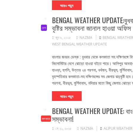
আরও পড়ুন
BENGAL WEATHER UPDATE:বুধবার থে
বৃষ্টির সম্ভাবনা জানাল হাওয়া অফিস
দেশ
জুন ৯, ২০২৫
NAZMA
BENGAL WEATHER
WEST BENGAL WEATHER UPDATE
বাংলার জনরব ডেস্ক : বুধবার থেকে কলকাতা সহ দক্ষিণবঙ্গে বিস্
কিলোমিটার বেগে ঝোড়ো হাওয়া বইতে পারে। আলিপুর আবহাওয়া
হাওড়া, হুগলি, উত্তর ২৪ পরগনা, বর্ধমান, বীরভূম, মুর্শিদা
বৃহস্পতিবার কলকাতা-সহ দক্ষিণবঙ্গের সব জেলায় ঝড়বৃষ্টি হব
পরগনা, বীরভূম, মুর্শিদাবাদ, নদিয়ার মতো কিছু জেলায় ঝোড়
আরও পড়ুন
BENGAL WEATHER UPDATE: বাংলাদেশের
সম্ভাবনা!
কলকাতা
মে ২১, ২০২৫
NAZMA
ALIPUR WEATHER 