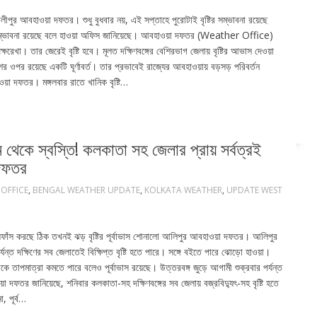
 আলীপুর আবহাওয়া দফতর। শুধু বুধবার নয়, এই সপ্তাহে পুরোটাই বৃষ্টির সম্ভাবনা রয়েছে
ির সম্ভাবনা রয়েছে বলে হাওয়া অফিস জানিয়েছে। আবহাওয়া দফতর (Weather Office)
ক্ষরেখা। তার জেরেই বৃষ্টি হবে। মূলত দক্ষিণবঙ্গের বেশিরভাগ জেলায় বৃষ্টির আভাস দেওয়া
র ওপর রয়েছে একটি ঘূর্ণাবর্ত। তার প্রভাবেই রাজ্যের আবহাওয়ায় বড়সড় পরিবর্তন
দফতর। মঙ্গলবার রাতে খানিক বৃষ্টি…
 স্বস্তি! কলকাতা সহ জেলার প্রায় সর্বত্রই
 দফতর
OFFICE
,
BENGAL WEATHER UPDATE
,
KOLKATA WEATHER
,
UPDATE WEST
 হাঁসফাঁস করছে ঠিক তখনই ঝড় বৃষ্টির পূর্বাভাস শোনালো আলিপুর আবহাওয়া দফতর। আলিপুর
্ত দক্ষিণের সব জেলাতেই বিক্ষিপ্ত বৃষ্টি হতে পারে। সঙ্গে বইতে পারে ঝোড়ো হাওয়া।
থেকে তাপমাত্রা কমতে পারে বলেও পূর্বাভাস রয়েছে। উত্তরবঙ্গ জুড়ে আগামী শুক্রবার পর্যন্ত
া দফতর জানিয়েছে, শনিবার কলকাতা-সহ দক্ষিণবঙ্গের সব জেলায় বজ্রবিদ্যুৎ-সহ বৃষ্টি হতে
, পূর্ব…