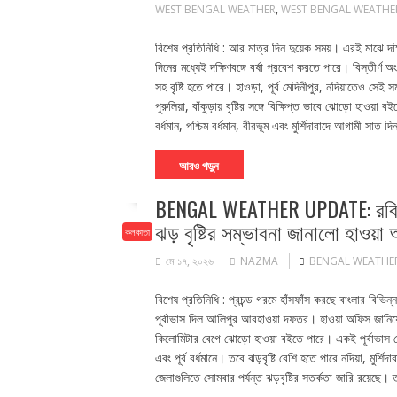
WEST BENGAL WEATHER
,
WEST BENGAL WEATHE
বিশেষ প্রতিনিধি : আর মাত্র দিন দুয়েক সময়। এরই মাঝে দক
দিনের মধ্যেই দক্ষিণবঙ্গে বর্ষা প্রবেশ করতে পারে। বিস্তীর্ণ 
সহ বৃষ্টি হতে পারে। হাওড়া, পূর্ব মেদিনীপুর, নদিয়াতেও সেই
পুরুলিয়া, বাঁকুড়ায় বৃষ্টির সঙ্গে বিক্ষিপ্ত ভাবে ঝোড়ো হাও
বর্ধমান, পশ্চিম বর্ধমান, বীরভূম এবং মুর্শিদাবাদে আগামী সাত দ
আরও পড়ুন
BENGAL WEATHER UPDATE: রবিবার ব
ঝড় বৃষ্টির সম্ভাবনা জানালো হাওয়া
কলকাতা
মে ১৭, ২০২৬
NAZMA
BENGAL WEATHE
বিশেষ প্রতিনিধি : প্রচন্ড গরমে হাঁসফাঁস করছে বাংলার বিভিন্ন
পূর্বাভাস দিল আলিপুর আবহাওয়া দফতর। হাওয়া অফিস জানিয়েছে
কিলোমিটার বেগে ঝোড়ো হাওয়া বইতে পারে। একই পূর্বাভাস দেওয়া 
এবং পূর্ব বর্ধমানে। তবে ঝড়বৃষ্টি বেশি হতে পারে নদিয়া, মুর্শি
জেলাগুলিতে সোমবার পর্যন্ত ঝড়বৃষ্টির সতর্কতা জারি রয়েছে