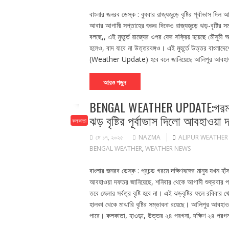
বাংলার জনরব ডেস্ক : বুধবার রাজ্যজুড়ে বৃষ্টির পূর্বাভাস দিল
আবার আগামী সপ্তাহের শুরুর দিকেও রাজ্যজুড়ে ঝড়-বৃষ্ট
বলছে,, এই মুহূর্তে রাজ্যের ওপর ফের সক্রিয় হয়েছে মৌসুমী অ
হলেও, বাদ যাবে না উত্তরবঙ্গও। এই মুহূর্তে উত্তর বাংলাদেশে
(Weather Update) হবে বলে জানিয়েছে আলিপুর আবহাওয়া 
আরও পড়ুন
BENGAL WEATHER UPDATE:গরম থেকে
ঝড় বৃষ্টির পূর্বাভাস দিলো আবহাওয়া
কলকাতা
মে ১৭, ২০২৫
NAZMA
ALIPUR WEATHER 
BENGAL WEATHER
,
WEATHER NEWS
বাংলার জনরব ডেস্ক : প্রচন্ড গরমে দক্ষিণবঙ্গের মানুষ যখন
আবহাওয়া দফতর জানিয়েছে, শনিবার থেকে আগামী শুক্রবার পর্যন
তবে জেলার সর্বত্র বৃষ্টি হবে না। এই ঝড়বৃষ্টির ফলে রবিবার 
হালকা থেকে মাঝারি বৃষ্টির সম্ভাবনা রয়েছে। আলিপুর আবহাওয়
পারে। কলকাতা, হাওড়া, উত্তর ২৪ পরগনা, দক্ষিণ ২৪ পরগনা