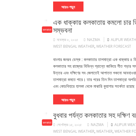
আরও পড়ুন
এক ধাক্কায় কলকাতায় কমলো চার ডি
সম্ভবনা
কলকাতা
নভেম্বর ৮, ২০২৫
NAZMA
ALIPUR WEATH
WEST BENGAL WEATHER
,
WEATHER FORECAST
বাংলার জনরব ডেস্ক : কলকাতার তাপমাত্রা এক ধাক্কায় ৪ ড
কলকাতার সহ রাজ্যের বিভিন্ন প্রান্তে জাকিয়ে শীত পড়ার 
উত্তর এবং দক্ষিণের সব জেলাতেই আপাতত শুকনো আবহাওয়া থাকব
তাপমাত্রা কমতে পারে। তার পরের তিন দিন তাপমাত্রা অপরিবর্ত
এবং কোচবিহারে হালকা থেকে মাঝারি কুয়াশার সতর্কতা রয়েছ
আরও পড়ুন
বুধবার পর্যন্ত কলকাতার সহ দক্ষিণ বঙ্গ
কলকাতা
সেপ্টেম্বর ১৫, ২০২৫
NAZMA
ALIPUR WEA
WEST BENGAL WEATHER
,
WEATHER
,
WEATHER F