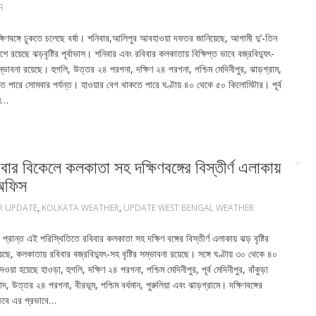
R
্ষিণবঙ্গে ঢুকতে চলেছে বর্ষা। শনিবার,আলিপুর আবহাওয়া দফতর জানিয়েছে, আগামী দু’-তিন
অংশে রয়েছে ঝড়বৃষ্টির পূর্বাভাস। শনিবার এবং রবিবার কলকাতায় বিক্ষিপ্ত ভাবে বজ্রবিদ্যুৎ-
 সম্ভাবনা রয়েছে। হুগলি, উত্তর ২৪ পরগনা, দক্ষিণ ২৪ পরগনা, পশ্চিম মেদিনীপুর, ঝাড়গ্রাম,
য়া বইতে পারে সোমবার পর্যন্ত। হাওয়ার বেগ থাকতে পারে ঘণ্টায় ৪০ থেকে ৫০ কিলোমিটার। পূর্ব
িন…
িকেলে কলকাতা সহ দক্ষিণবঙ্গের বিস্তীর্ণ এলাকায়
 অফিস
R UPDATE
,
KOLKATA WEATHER
,
UPDATE WEST BENGAL WEATHER
 প্রান্ত এই পরিস্থিতিতে রবিবার কলকাতা সহ দক্ষিণ বঙ্গের বিস্তীর্ণ এলাকায় ঝড় বৃষ্টির
, কলকাতায় রবিবার বজ্রবিদ্যুৎ-সহ বৃষ্টির সম্ভাবনা রয়েছে। সঙ্গে ঘণ্টায় ৩০ থেকে ৪০
হয়েছে হাওড়া, হুগলি, দক্ষিণ ২৪ পরগনা, পশ্চিম মেদিনীপুর, পূর্ব মেদিনীপুর, বাঁকুড়া
দাবাদ, উত্তর ২৪ পরগনা, বীরভূম, পশ্চিম বর্ধমান, পুরুলিয়া এবং ঝাড়গ্রামে। দক্ষিণবঙ্গের
। তবে এর প্রভাবে…