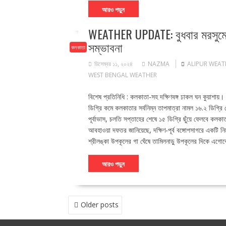
আরও পড়ুন
WEATHER UPDATE: বুধবার মরসুমের 
সম্ভাবনা
কলকাতা
ডিসেম্বর ১১, ২০২৪
NAZMA
ALIPUR WEAT
WEST BENGAL WEATHER
বিশেষ প্রতিনিধি : কলকাতা-সহ দক্ষিণবঙ্গ ঢাকল ঘন কুয়াশ
ডিগ্রি কমে কলকাতার সর্বনিম্ন তাপমাত্রা নামল ১৬.২ ডিগ্
পূর্বাভাস, চলতি সপ্তাহের শেষে ১৫ ডিগ্রি ছুঁয়ে ফেলবে কলক
আবহাওয়া দফতর জানিয়েছে, দক্ষিণ-পূর্ব বঙ্গোপসাগরে একটি নি
শ্রীলঙ্কা উপকূলের গা ঘেঁষে তামিলনাড়ু উপকূলের দিকে এগ
আরও পড়ুন
POSTS
Older posts
NAVIGATION