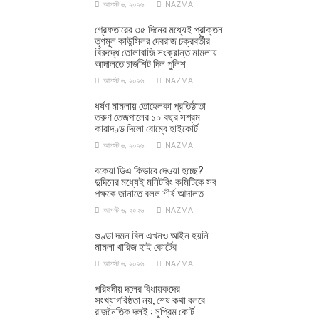
আগস্ট ৬, ২০২৬
NAZMA
গ্রেফতারের ৩৫ দিনের মধ্যেই প্রাক্তন
তৃণমূল কাউন্সিলর দেবরাজ চক্রবর্তীর
বিরুদ্ধে তোলাবাজি সংক্রান্ত মামলায়
আদালতে চার্জশিট দিল পুলিশ
আগস্ট ৬, ২০২৬
NAZMA
ধর্ষণ মামলায় তোহেলকা প্রতিষ্ঠাতা
তরুণ তেজপালের ১০ বছর সশ্রম
কারাদণ্ড দিলো বোম্বে হাইকোর্ট
আগস্ট ৬, ২০২৬
NAZMA
বকেয়া ডিএ কিভাবে দেওয়া হচ্ছে?
দুদিনের মধ্যেই মনিটরিং কমিটিকে সব
পক্ষকে জানাতে বলল শীর্ষ আদালত
আগস্ট ৬, ২০২৬
NAZMA
গুণ্ডা দমন বিল এখনও আইন হয়নি
মামলা খারিজ হাই কোর্টের
আগস্ট ৬, ২০২৬
NAZMA
পরিষদীয় দলের বিধায়কদের
সংখ্যাগরিষ্ঠতা নয়, শেষ কথা বলবে
রাজনৈতিক দলই : সুপ্রিম কোর্ট