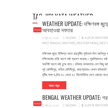
TAG:
KOLKATA WEATHER
WEATHER UPDATE: দক্ষিণবঙ্গ জুড়ে বি
আবহাওয়া দফতর
কলকাতা
জুন ১৪, ২০২৬
NAZMA
ALIPUR WEATHER
WEST BENGAL WEATHER
,
WEATHER NEWS
,
WEST 
দক্ষিণবঙ্গ জুড়ে বিক্ষিপ্ত ভাবে ঝড়বৃষ্টির পূর্বাভাস দিল 
দক্ষিণবঙ্গের বাকি অংশে বর্ষা প্রবেশ করেছে। পুরুলিয়াতেও বর
অবশিষ্ট অংশে বর্ষা ঢুকে যাবে। রবিবার কলকাতার বেশ কিছু জায়গ
পূর্ব মেদিনীপুর, পশ্চিম মেদিনীপুর, ঝাড়গ্রামেও কেবল রবিব
বৃষ্টির সঙ্গে ঘণ্টায় ৪০ থেকে ৫০ কিলোমিটার বেগে ঝোড়ো হ
আরও পড়ুন
BENGAL WEATHER UPDATE: গরম থেকে 
কলকাতা
জুন ১৩, ২০২৬
NAZMA
ALIPUR WEATHER