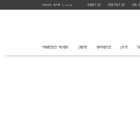
Skip
শুক্রবার, আগস্ট ৭, ২০২৬
ABOUT US
CONTACT US
LOG I
to
content
পঞ্চায়েত সংবাদ
জেলা
কলকাতা
দেশ
আ