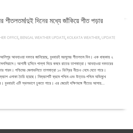
শীতলতম!দুই দিনের মধ্যে জাঁকিয়ে শীত পড়ার
HER OFFICE
,
BENGAL WEATHER UPDATE
,
KOLKATA WEATHER
,
UPDATE
ায়। আলিপুর আবহাওয়া দফতর জানিয়েছে, বুধবারই মরসুমের শীতলতম দিন। এক ধাক্কায় ২
রি সেলসিয়াসে। আগামী দু’দিনে পাল্লা দিয়ে কমবে রাতের তাপমাত্রা। আবহাওয়া দফতরের
াতার পারদ। পশ্চিমের জেলাগুলিতে তাপমাত্রা ১০ ডিগ্রির নীচেও নেমে যেতে পারে।
ম্নচাপ এলাকা তৈরি হয়েছে। নিম্নচাপটি ক্রমে পশ্চিম এবং উত্তর-পশ্চিম অভিমুখে
োবে। বুধবারই এটি স্থলভাগে ঢুকতে পারে। এর জেরেই দক্ষিণবঙ্গে শীতের আসায়…