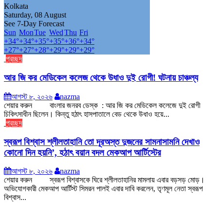
Kolkata
Saturday, 08 August
See 7-Day Forecast
Sun
Mon
Tue
Wed
Thu
Fri
+
34°
+
34°
+
35°
+
35°
+
36°
+
34°
+
27°
+
27°
+
28°
+
29°
+
29°
+
29°
প্রচ্ছদ
আর জি কর মেডিকেল কলেজ থেকে উধাও দুই রোগী! ঘটনায় চাঞ্চল্য
আগস্ট ৮, ২০২৬
nazma
শেয়ার করুন বাংলার জনরব ডেস্ক : আর জি কর মেডিকেল কলেজে দুই রোগী
চিকিৎসাধীন ছিলেন। কিন্তু হঠাৎ হাসপাতালে বেড থেকে উধাও হয়ে...
প্রচ্ছদ
স্বরূপ বিশ্বাস শ্লীলতাহানি তো দূরঅস্ত দুজনের সামনাসামনি দেখাও
কোনো দিন হয়নি’, হঠাৎ বয়ান বদল মেকআপ আর্টিস্টের
আগস্ট ৮, ২০২৬
nazma
শেয়ার করুন স্বরূপ বিশ্বাসকে ঘিরে শ্লীলতাহানির মামলায় এবার বড়সড় মোড়।
অভিযোগকারী মেকআপ আর্টিস্ট সিমরন পালই এবার দাবি করলেন, তৃণমূল নেতা স্বরূপ
বিশ্বাস...