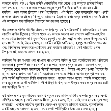
আমাকে বলল, গত ১৫ দিনে মার্কিন নৌবাহিনীর কাছ থেকে ওরা অন্তত দু’বার হুঁশিয়ার-
বার্তা পেয়েছে। ওদের জাহাজ তখনও হরমুজ প্রণালীর দিকে এগিয়ে যাওয়ার চেষ্টা
করছিল। শুনে আমরা চিন্তায় পড়ে গিয়েছিলাম। ওই দিনই ওদের কাছাকাছি আরও একটি
জাহাজে হামলা হয়েছিল। কিন্তু ও আমাদের চিন্তা না করার জন্য বলেছিল। জানিয়েছিল
ওই জাহাজের সব নাবিককে নিরাপদে উদ্ধার করা হয়েছে।”
গত মঙ্গলবার মার্কিন বাহিনীর হামলায় ক্ষতিগ্রস্ত হয় ‘সেটেবেলো’। জাহাজটিতে ২৪ জন
ভারতীয় নাবিক ছিলেন। তাঁদের মধ্যে ২১ জনকে উদ্ধার করা গেলেও আদিত্য-সহ তিন
জনের খোঁজ মিলছিল না। বৃহস্পতিবার কেন্দ্রীয় জাহাজ মন্ত্রী জানান, ওমান উপকূলের ওই
হামলায় তিন জনই নিহত হয়েছেন। মার্কিন বাহিনী জানিয়েছে, হরমুজ় প্রণালীতে অবরোধ
এবং বিধিনিষেধ লঙ্ঘন করে এগোনোর চেষ্টা করছিল জাহাজটি। সেই কারণেই ওমান
উপকূলে ওই জাহাজে হামলা করা হয়েছে।
আদিত্য নিখোঁজ হওয়ার খবর পাওয়ার পর থেকেই উদ্বিগ্ন হয়ে পড়েছিলেন তাঁর পরিবারের
সদস্যেরা। বৃহস্পতিবার সকালে তাঁরা খবর পান, ছেলের মৃত্যু হয়েছে। রাজেশ বলেন,
“দূতাবাস থেকে ভারত সরকারকে বিষয়টি জানানো হয়। কিন্তু ওর দেহ পাওয়া গিয়েছে কি
না, তা আমরা এখনও জানি না।” সন্তানের দেহ যাতে ফিরিয়ে আনার ব্যবস্থা করা হয়,
সেই আর্জি জানিয়েছেন তিনি সরকারের কাছে। রাজেশ আরও বলেন, “আমি জানতে চাই
শেষ মুহূর্তগুলোতে কী ঘটেছিল। কী পরিস্থিতি ছিল, ওকে উদ্ধার করার জন্য কোনও চেষ্টা
করা হয়েছিল কি না।”
ওই হামলার পরে বৃহস্পতিবার ওমান উপকূলে ফের মার্কিন বাহিনীর হামলার মুখে পড়ে একটি
বাণিজ্যিক জাহাজ। সেটি ওমানের সিনাস বন্দরের কাছে ছিল। সেই সময় হামলার মুখে পড়ে
জাহাজটি। ওমানে ভারতীয় দূতাবাস থেকে এক্স হ্যান্ডলে জানানো হয়েছে, বৃহস্পতিবার
একটি জাহাজে ‘হামলা’ হয়েছে। তবে গোটা পরিস্থিতির উপর নজর রাখা হচ্ছে।