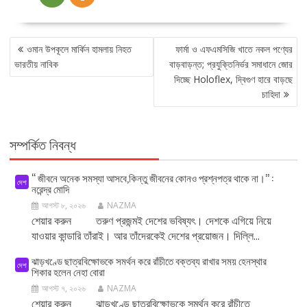
POST
ওমান উপকূলে মার্কিন হামলায় নিহত
ফার্মা ও এফএমসিজি খাতে নকল পণ্যের
NAVIGATION
ভারতীয় নাবিক
বাড়বাড়ন্ত; প্রযুক্তিনির্ভর সমাধানে জোর
দিচ্ছে Holoflex, দ্বিগুণ হারে বাড়ছে
চাহিদা
সম্পর্কিত নিবন্ধ
‘‘ জীবনে অনেক সমস্যা আসবে,কিন্তু জীবনের কোনও প্রশ্নপত্র থাকে না।’’ :
দেশ
নরেন্দ্র মোদি
আগস্ট ৮, ২০২৬
NAZMA
শেয়ার করুন তরুণ প্রজন্মই দেশের ভবিষ্যৎ। দেশকে এগিয়ে নিয়ে
যাওয়ার কান্ডারি তাঁরাই। আর তাঁদেরকেই দেশের প্রয়োজন। দিল্লি...
ঝাড়খণ্ডে ছাত্রবিক্ষোভকে সমর্থন করে রাঁচীতে বক্তব্য রাখার সময় হেনস্থার
দেশ
শিকার হলেন নেহা বোরা
আগস্ট ৭, ২০২৬
NAZMA
শেয়ার করুন ঝাড়খণ্ডে ছাত্রবিক্ষোভকে সমর্থন করে রাঁচীতে