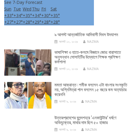
See 7-Day Forecast
Sun
Tue
Wed
Thu
Fri
Sat
+
33°
+
34°
+
35°
+
34°
+
30°
+
35°
+
27°
+
27°
+
28°
+
29°
+
28°
+
28°
৯ আগস্ট আন্তর্জাতিক আদিবাসী দিবস উদযাপন
আগস্ট ১০, ২০২৬
NAZMA
ভাষাশিক্ষা ও হাতে-কলমে বিজ্ঞানে জোর: বারাসাতে
অনুসন্ধান সোসাইটির উদ্যোগে শিক্ষক প্রশিক্ষণ
কর্মশালা
আগস্ট ১০, ২০২৬
NAZMA
মমতা আক্রান্ত : শমীক বললেন এটা বাংলার সংস্কৃতি
নয়, অগ্নিমিত্রা পাল বললেন ১৫ বছরে কম অত্যাচার
করেননি
আগস্ট ৯, ২০২৬
NAZMA
উত্তরপ্রদেশের বুলন্দশহরে ‘এনকাউন্টার’ ধর্ষণে
অভিযুক্তের, মাথার দাম ছিল ৫০ হাজার
আগস্ট ৯, ২০২৬
NAZMA