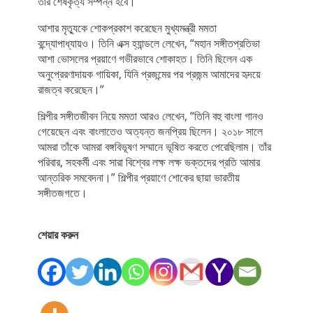
তাঁর শেষকৃত্য সম্পন্ন হবে।”
আশার মৃত্যুকে শোকপ্রকাশ করেছেন মুখ্যমন্ত্রী মমতা
বন্দ্যোপাধ্যায়ও। তিনি এক্স হ্যান্ডলে লেখেন, “মহান সঙ্গীতপ্রতিভা
আশা ভোসলের প্রয়াণে গভীরভাবে শোকাহত। তিনি ছিলেন এক
অনুপ্রেরণাদায়ক গায়িকা, যিনি প্রজন্মের পর প্রজন্ম আমাদের হৃদয়ে
রাজত্ব করেছেন।”
শিল্পীর সঙ্গীতজীবন নিয়ে মমতা আরও লেখেন, “তিনি বহু বাংলা গানও
গেয়েছেন এবং বাংলাতেও অত্যন্ত জনপ্রিয় ছিলেন। ২০১৮ সালে
আমরা তাঁকে আমরা বঙ্গবিভূষণ সম্মানে ভূষিত করতে পেরেছিলাম। তাঁর
পরিবার, সহকর্মী এবং সারা বিশ্বের লক্ষ লক্ষ ভক্তদের প্রতি আমার
আন্তরিক সমবেদনা।” শিল্পীর প্রয়াণে শোকের ছায়া ভারতীয়
সঙ্গীতজগতে।
শেয়ার করুন