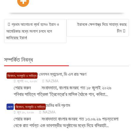
POST
প্রথম আলোচনা ব্যর্থ হলেও ইরান ও
ইরানকে ক্ষেপণাস্ত্র দিয়ে সাহায্য করছে
NAVIGATION
চীন
আমেরিকার মধ্যে সংলাপ চলবে বলে
জানিয়েছে ইরান!
সম্পর্কিত নিবন্ধ
ত্রিনেত্রার বৈঠকে নেলসন ম্যান্ডেলা, ডি এল রায় স্মরণ
বিনোদন, সংস্কৃতি ও সাহিত্য
জুলাই ২০, ২০২৬
NAZMA
শেয়ার করুন সংবাদদাতা, বাংলার জনরব: গত ১৮ জুলাই ২০২৬
শনিবার সাহিত্য পত্রিকা ‘ত্রিনেত্রা’র মাসিক বৈঠকে গান, কবিতা...
বসিরহাটে সমুদ্র অ্যাকাডেমির কবি প্রণাম
জেলা
বিনোদন, সংস্কৃতি ও সাহিত্য
জুন ১৮, ২০২৬
NAZMA
শেয়ার করুন সংবাদদাতা বাংলার জনরব: গত ১৩.০৬.২৬ পড়ন্তবেলা
থেকে রাত পর্যন্ত এক ভাবগম্ভীর অনুষ্ঠানের মধ্যে দিয়ে বসিরহাট...