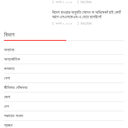
আগস্ট ৫, ২০২৬
NAZMA
বিদেশ যাওয়ার অনুমতি পেলেন না অভিষেক! হাই কোর্ট
আগে এসএসকেএম-এ যেতে বলেছিল!
আগস্ট ৫, ২০২৬
NAZMA
বিভাগ
অন্যান্য
আন্তর্জাতিক
কলকাতা
খেলা
জীবিকার খোঁজখবর
জেলা
দেশ
পঞ্চায়েত সংবাদ
প্রচ্ছদ