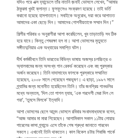
যদিও পরে এক্স হ্যান্ডেলে তাঁর নাতনি জ়নাই ভোসলে লেখেন, “আমার
ঠাকুরমা খুবই ক্লান্ত। ফুসফুসেও সংক্রমণ হয়েছে। তাই ভর্তি
করানো হয়েছে হাসপাতালে। সবাইকে অনুরোধ, দয়া করে আপাতত
আমাদের একা ছেড়ে দিন। আমাদের গোপনীয়তাকে সম্মান দিন।”
শিল্পীর পরিবার ও অনুরাগীরা আশা করেছিলেন, খুব তাড়াতাড়ি সব ঠিক
হয়ে যাবে। কিন্তু শেষরক্ষা হল না। আশা ভোসলের মৃত্যুতে
সঙ্গীতদুনিয়ার এক অধ্যায়ের সমাপ্তি ঘটল।
দীর্ঘ কর্মজীবনে তিনি ভারতের বিভিন্ন ভাষায় অজস্র চলচ্চিত্র ও
অ্যালবামের জন্য অসংখ্য গান রেকর্ড করেছেন এবং বহু পুরস্কার
অর্জন করেছেন। তিনি দাদাসাহেব ফালকে পুরস্কারে সম্মানিত
হয়েছেন, ২০০৮ সালে পেয়েছেন পদ্মভূষণ। এ ছাড়া, ১৯৯৭ সালে
গ্র্যামির জন্য মনোনীত হয়েছিলেন তিনি। তাঁর জনপ্রিয় গানগুলির
মধ্যে অন্যতম, ‘দিল তো পাগল হ্যায়, ‘এক পরদেশী মেরা দিল লে
গয়া’, ‘তুমসে মিলকে’ ইত্যাদি।
আশা ভোসলের ছেলে আনন্দ ভোসলে রবিবার সংবাদমাধ্যমকে বলেন,
“আজ আমার মা মারা গিয়েছেন। আগামিকাল সকাল ১১টায় লোয়ার
পারেলের কাসা গ্র্যান্ডে এসে তাঁকে শেষ শ্রদ্ধা জানাতে পারবেন
সকলে। এখানেই তিনি থাকতেন। কাল বিকেল ৪টায় শিবাজি পার্কে