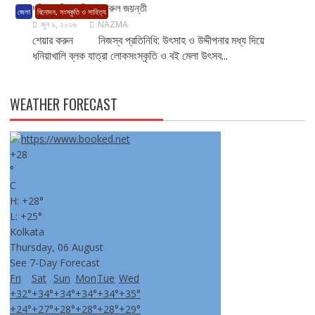
ধনিয়াখালীতে রবীন্দ্র নজরুল জয়ন্তী
জেলা
বিনোদন, সংস্কৃতি ও সাহিত্য
জুন ৯, ২০২৬
NAZMA
শেয়ার করুন নিজস্ব প্রতিনিধি: উৎসাহ ও উদ্দীপনার মধ্য দিয়ে
ধনিয়াখালি ব্লক যাত্রা লোকসংস্কৃতি ও বই মেলা উৎসব...
WEATHER FORECAST
+
28
°
C
H:
+
28°
L:
+
25°
Kolkata
Thursday, 06 August
See 7-Day Forecast
Fri
Sat
Sun
Mon
Tue
Wed
+
32°
+
34°
+
34°
+
34°
+
34°
+
35°
+
24°
+
27°
+
28°
+
28°
+
28°
+
29°