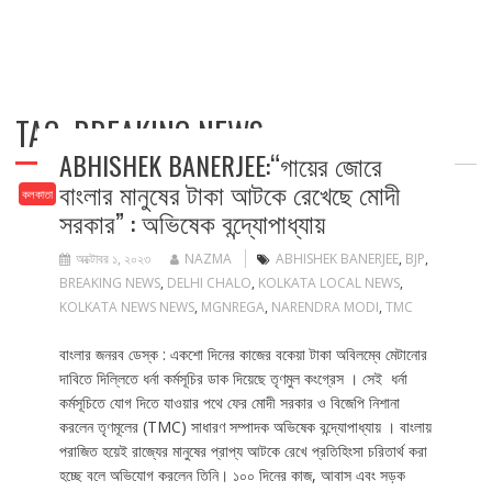
TAG:
BREAKING NEWS
ABHISHEK BANERJEE:“গায়ের জোরে
বাংলার মানুষের টাকা আটকে রেখেছে মোদী
কলকাতা
সরকার” : অভিষেক বন্দ্যোপাধ্যায়
অক্টোবর ১, ২০২৩
NAZMA
ABHISHEK BANERJEE
,
BJP
,
BREAKING NEWS
,
DELHI CHALO
,
KOLKATA LOCAL NEWS
,
KOLKATA NEWS NEWS
,
MGNREGA
,
NARENDRA MODI
,
TMC
বাংলার জনরব ডেস্ক : একশো দিনের কাজের বকেয়া টাকা অবিলম্বে মেটানোর
দাবিতে দিল্লিতে ধর্না কর্মসূচির ডাক দিয়েছে তৃণমুল কংগ্রেস । সেই ধর্না
কর্মসূচিতে যোগ দিতে যাওয়ার পথে ফের মোদী সরকার ও বিজেপি নিশানা
করলেন তৃণমূলের (TMC) সাধারণ সম্পাদক অভিষেক বন্দ্যোপাধ্যায় । বাংলায়
পরাজিত হয়েই রাজ্যের মানুষের প্রাপ্য আটকে রেখে প্রতিহিংসা চরিতার্থ করা
হচ্ছে বলে অভিযোগ করলেন তিনি। ১০০ দিনের কাজ, আবাস এবং সড়ক