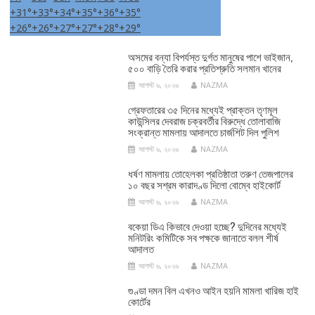
+
31°
+
33°
+
34°
+
35°
+
36°
+
35°
+
26°
+
26°
+
27°
+
27°
+
28°
+
29°
অসমের বন্যা বিপর্যস্ত দুর্গত মানুষের পাশে ভাইজান,
৫০০ বাড়ি তৈরি করার প্রতিশ্রুতি সলমান খানের
আগস্ট ৬, ২০২৬
NAZMA
গ্রেফতারের ৩৫ দিনের মধ্যেই প্রাক্তন তৃণমূল
কাউন্সিলর দেবরাজ চক্রবর্তীর বিরুদ্ধে তোলাবাজি
সংক্রান্ত মামলায় আদালতে চার্জশিট দিল পুলিশ
আগস্ট ৬, ২০২৬
NAZMA
ধর্ষণ মামলায় তোহেলকা প্রতিষ্ঠাতা তরুণ তেজপালের
১০ বছর সশ্রম কারাদণ্ড দিলো বোম্বে হাইকোর্ট
আগস্ট ৬, ২০২৬
NAZMA
বকেয়া ডিএ কিভাবে দেওয়া হচ্ছে? দুদিনের মধ্যেই
মনিটরিং কমিটিকে সব পক্ষকে জানাতে বলল শীর্ষ
আদালত
আগস্ট ৬, ২০২৬
NAZMA
গুণ্ডা দমন বিল এখনও আইন হয়নি মামলা খারিজ হাই
কোর্টের