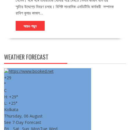
গেলেন। সঙ্গে সঙ্গে এনডিটিভি খোলার পরে দেখতে পেলাম কামাল খান এর
স্মৃতির উদ্দেশ্যে বিবরণ চলছে। বিশিষ্ট সাংবাদিক এনডিটিভি কার্যকরী সম্পাদক
রাবিশ কুমার কামাল…
আরও পড়ুন
WEATHER FORECAST
+
29
°
C
H:
+
29°
L:
+
25°
Kolkata
Thursday, 06 August
See 7-Day Forecast
Fri
Sat
Sun
Mon
Tue
Wed