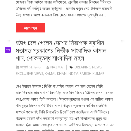
যোজনার টাকা আটকে রাখার অভিযোগে, কেন্দ্রীয় বঞ্চনার বিরুদ্ধে দিল্লিতে
দু’দিনের ধর্না কর্মসূচি রয়েছে তৃণমূলের। রবিবার দুপুরে সেই উপলক্ষে রাজধানী
উড়ে যাওয়ার আগে কলকাতা বিমানবন্দরে সংবাদমাধ্যমের মুখোমুখি হন…
আরও পড়ুন
হঠাৎ চলে গেলেন দেশের নিরপেক্ষ স্বাধীন
মতামত প্রকাশের নির্ভীক সাংবাদিক কামাল
দেশ
খান, শোকস্তব্ধ সাংবাদিক মহল
জানুয়ারি ১৪, ২০২২
NAZMA
BREAKING NEWS
,
EXCLUSIVE NEWS
,
KAMAL KHAN
,
NDTV
,
RABISH KUMAR
সেখ ইবাদুল ইসলাম : বিশিষ্ট সাংবাদিক কামাল খান চলে গেলেন।হিন্দি
সাংবাদিকতায় কামাল খান কিংবদন্তি সাংবাদিক হিসেবে চিহ্নিত হবেন। সোজা
কথা,সোজা ভাষায় তিনি বলতেন। উত্তরপ্রদেশের লখনৌ এর বাসিন্দা কামাল
খান যুক্ত ছিলেন এনডিটিভির সঙ্গে। উত্তর প্রদেশের বর্তমান রাজনীতি
সম্পর্কে গতকালই তিনি বিস্তারিত রিপোর্ট পেশ করেছিলেন এনডিটিভিতে।
গতকাল রাতেই হঠাৎ হৃদরোগে আক্রান্ত হয়ে এই সাংবাদিকের মৃত্যু হয়।
সকালে হঠাৎ আমরা ফেসবুকে দেখলাম ড. আর্শি খান লিখেছেন কামাল খান চলে