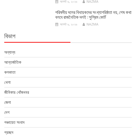
আগস্ট ৬, ২০২৬
NAZMA
পরিষদীয় দলের বিধায়কদের সংখ্যাগরিষ্ঠতা নয়, শেষ কথা
বলবে রাজনৈতিক দলই : সুপ্রিম কোর্ট
আগস্ট ৬, ২০২৬
NAZMA
বিভাগ
অন্যান্য
আন্তর্জাতিক
কলকাতা
খেলা
জীবিকার খোঁজখবর
জেলা
দেশ
পঞ্চায়েত সংবাদ
প্রচ্ছদ