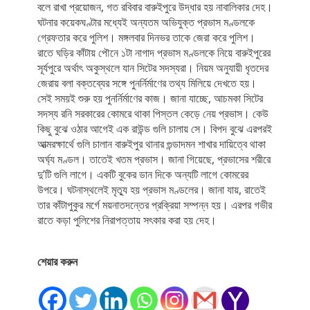
বলে রাখা প্রয়োজন, গত রবিবার বারুইপুরে উদ্ধার হয় নাবালিকার দেহ।
ঘটনার কয়েকঘণ্টার মধ্যেই অন্যতম অভিযুক্ত প্রভাস মণ্ডলকে
গ্রেফতার করে পুলিশ। মঙ্গলবার দিনভর তাকে জেরা করে পুলিশ।
রাতে ঘড়ির কাঁটায় পৌনে ১টা নাগাদ প্রভাস মণ্ডলকে নিয়ে বারুইপুরের
সূর্যপুরে অর্থাৎ অকুস্থলে যান সিটের সদস্যরা। নিয়ম অনুযায়ী ধৃতদের
জেরায় বলা বক্তব্যের সঙ্গে পুনর্নির্মাণের তথ্য মিলিয়ে দেখতে হয়।
সেই সময়ই শুরু হয় পুনর্নির্মাণের কাজ। জানা যাচ্ছে, আচমকা সিটের
সদস্য রনি সরকারের কোমরে থাকা পিস্তল কেড়ে নেয় প্রভাস। কেউ
কিছু বুঝে ওঠার আগেই এক রাউন্ড গুলি চালায় সে। বিপদ বুঝে এরপরই
আত্মরক্ষার্থে গুলি চালান বারুইপুর থানার গুন্ডাদমন শাখার দায়িত্বে থাকা
অর্ঘ্য মণ্ডল। তাতেই খতম প্রভাস। জানা গিয়েছে, প্রভাসের শরীরে
দু’টি গুলি লাগে। একটি বুকের ডান দিকে অন্যটি লাগে কোমরের
উপরে। ঘটনাস্থলেই মৃত্যু হয় প্রভাস মণ্ডলের। জানা যায়, রাতেই
তার কাঁটাপুকুর মর্গে ময়নাতদন্তের প্রক্রিয়া সম্পন্ন হয়। এরপর গভীর
রাতে কড়া পুলিশের নিরাপত্তায় সৎকার করা হয় দেহ।
শেয়ার করুন