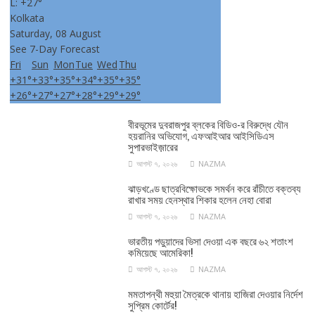
L:
+
27°
Kolkata
Saturday, 08 August
See 7-Day Forecast
Fri
Sun
Mon
Tue
Wed
Thu
+
31°
+
33°
+
35°
+
34°
+
35°
+
35°
+
26°
+
27°
+
27°
+
28°
+
29°
+
29°
বীরভূমের দুবরাজপুর ব্লকের বিডিও-র বিরুদ্ধে যৌন
হয়রানির অভিযোগ, এফআইআর আইসিডিএস
সুপারভাইজ়ারের
আগস্ট ৭, ২০২৬
NAZMA
ঝাড়খণ্ডে ছাত্রবিক্ষোভকে সমর্থন করে রাঁচীতে বক্তব্য
রাখার সময় হেনস্থার শিকার হলেন নেহা বোরা
আগস্ট ৭, ২০২৬
NAZMA
ভারতীয় পড়ুয়াদের ভিসা দেওয়া এক বছরে ৬২ শতাংশ
কমিয়েছে আমেরিকা!
আগস্ট ৭, ২০২৬
NAZMA
মমতাপন্থী মহুয়া মৈত্রকে থানায় হাজিরা দেওয়ার নির্দেশ
সুপ্রিম কোর্টের!