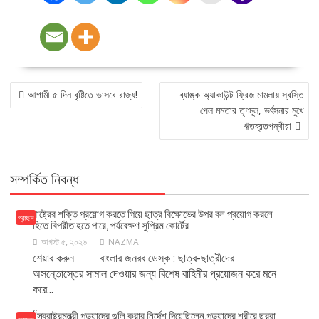
POST
আগামী ৫ দিন বৃষ্টিতে ভাসবে রাজ্য!
ব্যাঙ্ক অ্যাকাউন্ট ফ্রিজ মামলায় স্বস্তি
NAVIGATION
পেল মমতার তৃণমূল, ভর্ৎসনার মুখে
ঋতব্রতপন্থীরা
সম্পর্কিত নিবন্ধ
রাষ্ট্রের শক্তি প্রয়োগ করতে গিয়ে ছাত্র বিক্ষোভের উপর বল প্রয়োগ করলে
প্রচ্ছদ
হিতে বিপরীত হতে পারে, পর্যবেক্ষণ সুপ্রিম কোর্টের
আগস্ট ৫, ২০২৬
NAZMA
শেয়ার করুন বাংলার জনরব ডেস্ক : ছাত্র-ছাত্রীদের
অসন্তোস্তের সামাল দেওয়ার জন্য বিশেষ বাহিনীর প্রয়োজন করে মনে
করে...
“স্বরাষ্ট্রমন্ত্রী পড়ুয়াদের গুলি করার নির্দেশ দিয়েছিলেন,পড়ুয়াদের শরীরে ছর্‌রা