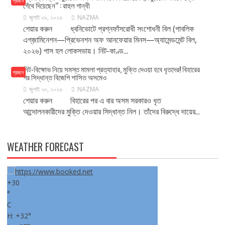
প্রচ্ছদ
গেঁথে দিয়েছেন’’ : রাহুল গান্ধী
জুলাই ২৯, ২০২৬
NAZMA
শেয়ার করুন ধ্বনিভোটে প্রশ্নফাঁসরোধী সংশোধনী বিল (পাবলিক
এগ্‌জ়ামিনেশন—প্রিভেনশন অফ আনফেয়ার মিনস—অ্যামেন্ডমেন্ট বিল,
২০২৬) পাস হল লোকসভায়। নিট-কাণ্ড...
নিট-বিক্ষোভ নিয়ে সমস্ত মামলা প্রত্যাহার, মুক্তি দেওয়া হবে ধৃতদের! বিহারের
প্রচ্ছদ
পর সিদ্ধান্ত বিজেপি শাসিত অসমেও
জুলাই ২৮, ২০২৬
NAZMA
শেয়ার করুন বিহারের পর এ বার অসম সরকারও ধৃত
আন্দোলনকারীদের মুক্তি দেওয়ার সিদ্ধান্ত নিল। তাঁদের বিরুদ্ধে দায়ের...
WEATHER FORECAST
+
30
°
C
H:
+
32°