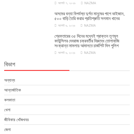
আগস্ট ৭, ২০২৬
NAZMA
অসমের বন্যা বিপর্যস্ত দুর্গত মানুষের পাশে ভাইজান,
৫০০ বাড়ি তৈরি করার প্রতিশ্রুতি সলমান খানের
আগস্ট ৬, ২০২৬
NAZMA
গ্রেফতারের ৩৫ দিনের মধ্যেই প্রাক্তন তৃণমূল
কাউন্সিলর দেবরাজ চক্রবর্তীর বিরুদ্ধে তোলাবাজি
সংক্রান্ত মামলায় আদালতে চার্জশিট দিল পুলিশ
আগস্ট ৬, ২০২৬
NAZMA
বিভাগ
অন্যান্য
আন্তর্জাতিক
কলকাতা
খেলা
জীবিকার খোঁজখবর
জেলা