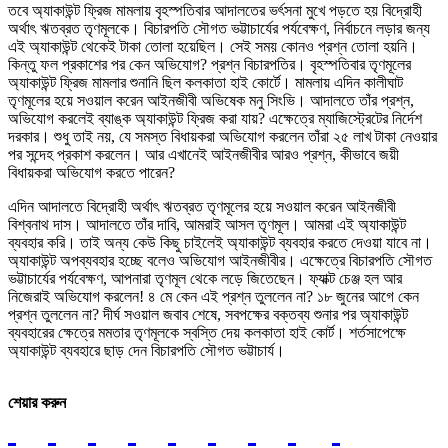
তবে অ্যাকাউন্ট ফ্রিজ মামলায় বৃহস্পতিবার আদালতের ভর্ৎসনা মুখে পড়তে হয় বিদ্রোহী
অর্থাৎ ঋতব্রত তৃণমূলকে। বিচারপতি সৌগত ভট্টাচার্যের পর্যবেক্ষণ, নির্বাচনে লড়ার জন্য
এই অ্যাকাউন্ট থেকেই টাকা তোলা হয়েছিল। সেই সময় কোনও প্রশ্ন তোলা হয়নি।
কিন্তু ফল প্রকাশের পর কেন অভিযোগ? প্রশ্ন বিচারপতির। বৃহস্পতিবার তৃণমূলের
অ্যাকাউন্ট ফ্রিজ মামলার শুনানি ছিল কলকাতা হাই কোর্টে। মামলায় এদিন কালীঘাট
তৃণমূলের হয়ে সওয়াল করেন আইনজীবী অভিষেক মনু সিংভি। আদালতে তাঁর প্রশ্ন,
অভিযোগ করলেই ব্যাঙ্ক অ্যাকাউন্ট ফ্রিজ করা যায়? এক্ষেত্রে ম্যাজিস্ট্রেটের নির্দেশ
দরকার। শুধু তাই নয়, যে সমস্ত বিধায়করা অভিযোগ করলেন তাঁরা ২৫ লাখ টাকা নেওয়ার
পর সন্দেহ প্রকাশ করলেন। আর এখানেই আইনজীবীর আরও প্রশ্ন, কীভাবে জয়ী
বিধায়করা অভিযোগ করতে পারেন?
এদিন আদালতে বিদ্রোহী অর্থাৎ ঋতব্রত তৃণমূলের হয়ে সওয়াল করেন আইনজীবী
বিশ্বনাথ দাস। আদালতে তাঁর দাবি, আমরাই আসল তৃণমূল। আমরা এই অ্যাকাউন্ট
ব্যবহার করি। তাই অন্য কেউ কিছু চাইলেই অ্যাকাউন্ট ব্যবহার করতে দেওয়া যাবে না।
অ্যাকাউন্ট অপব্যবহার হচ্ছে বলেও অভিযোগ আইনজীবীর। এক্ষেত্রে বিচারপতি সৌগত
ভট্টাচার্যের পর্যবেক্ষণ, আপনারা তৃণমূল থেকে লড়ে জিতেছেন। ফ্যাক্ট চেঞ্জ হল আর
নিজেরাই অভিযোগ করলেন! ৪ মে কেন এই প্রশ্ন তুললেন না? ১৮ জুনের আগে কেন
প্রশ্ন তুললেন না? দীর্ঘ সওয়াল জবাব শেষে, সবপক্ষের বক্তব্য শুনার পর অ্যাকাউন্ট
ব্যবহারের ক্ষেত্রে মমতার তৃণমূলকে স্বস্তি দেয় কলকাতা হাই কোর্ট। শর্তসাপেক্ষে
অ্যাকাউন্ট ব্যবহারে ছাড় দেন বিচারপতি সৌগত ভট্টাচার্য।
শেয়ার করুন