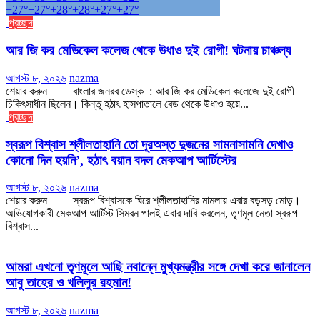
+
27°
+
27°
+
28°
+
28°
+
27°
+
27°
প্রচ্ছদ
আর জি কর মেডিকেল কলেজ থেকে উধাও দুই রোগী! ঘটনায় চাঞ্চল্য
আগস্ট ৮, ২০২৬
nazma
শেয়ার করুন বাংলার জনরব ডেস্ক : আর জি কর মেডিকেল কলেজে দুই রোগী
চিকিৎসাধীন ছিলেন। কিন্তু হঠাৎ হাসপাতালে বেড থেকে উধাও হয়ে...
প্রচ্ছদ
স্বরূপ বিশ্বাস শ্লীলতাহানি তো দূরঅস্ত দুজনের সামনাসামনি দেখাও
কোনো দিন হয়নি’, হঠাৎ বয়ান বদল মেকআপ আর্টিস্টের
আগস্ট ৮, ২০২৬
nazma
শেয়ার করুন স্বরূপ বিশ্বাসকে ঘিরে শ্লীলতাহানির মামলায় এবার বড়সড় মোড়।
অভিযোগকারী মেকআপ আর্টিস্ট সিমরন পালই এবার দাবি করলেন, তৃণমূল নেতা স্বরূপ
বিশ্বাস...
আমরা এখনো তৃণমূলে আছি নবান্নে মুখ্যমন্ত্রীর সঙ্গে দেখা করে জানালেন
আবু তাহের ও খলিলুর রহমান!
আগস্ট ৮, ২০২৬
nazma