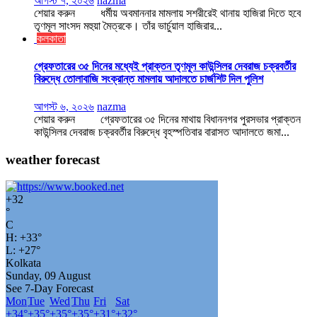
আগস্ট ৭, ২০২৬
nazma
শেয়ার করুন ধর্মীয় অবমাননার মামলায় সশরীরেই থানায় হাজিরা দিতে হবে
তৃণমূল সাংসদ মহুয়া মৈত্রকে। তাঁর ভার্চুয়াল হাজিরার...
কলকাতা
গ্রেফতারের ৩৫ দিনের মধ্যেই প্রাক্তন তৃণমূল কাউন্সিলর দেবরাজ চক্রবর্তীর
বিরুদ্ধে তোলাবাজি সংক্রান্ত মামলায় আদালতে চার্জশিট দিল পুলিশ
আগস্ট ৬, ২০২৬
nazma
শেয়ার করুন গ্রেফতারের ৩৫ দিনের মাথায় বিধাননগর পুরসভার প্রাক্তন
কাউন্সিলর দেবরাজ চক্রবর্তীর বিরুদ্ধে বৃহস্পতিবার বারাসত আদালতে জমা...
weather forecast
+
32
°
C
H:
+
33°
L:
+
27°
Kolkata
Sunday, 09 August
See 7-Day Forecast
Mon
Tue
Wed
Thu
Fri
Sat
+
34°
+
35°
+
35°
+
35°
+
31°
+
32°