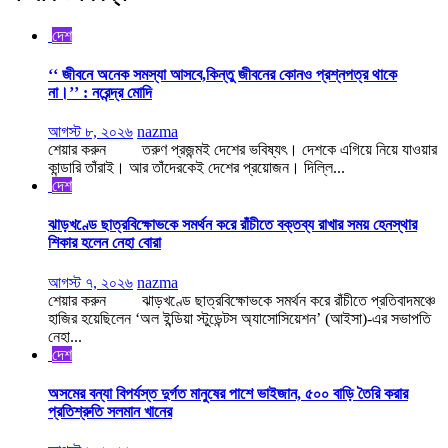
দেশ
‘‘ জীবনে অনেক সমস্যা আসবে,কিন্তু জীবনের কোনও প্রশ্নপত্র থাকে
না।’’ : নরেন্দ্র মোদি
আগস্ট ৮, ২০২৬
nazma
শেয়ার করুন তরুণ প্রজন্মই দেশের ভবিষ্যৎ। দেশকে এগিয়ে নিয়ে যাওয়ার
কান্ডারি তাঁরাই। আর তাঁদেরকেই দেশের প্রয়োজন। দিল্লি...
দেশ
ঝাড়খণ্ডে ছাত্রবিক্ষোভকে সমর্থন করে রাঁচীতে বক্তব্য রাখার সময় হেনস্থার
শিকার হলেন নেহা বোরা
আগস্ট ৭, ২০২৬
nazma
শেয়ার করুন ঝাড়খণ্ডে ছাত্রবিক্ষোভকে সমর্থন করে রাঁচীতে প্রতিবাদমঞ্চে
হাজির হয়েছিলেন ‘অল ইন্ডিয়া স্টুডেন্টস অ্যাসোসিয়েশন’ (আইসা)-এর সভাপতি
নেহা...
দেশ
অসমের বন্যা বিপর্যস্ত দুর্গত মানুষের পাশে ভাইজান, ৫০০ বাড়ি তৈরি করার
প্রতিশ্রুতি সলমান খানের