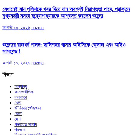
যেখানেই যান পুলিশকে খবর দিয়ে যান অবশ্যই নিরাপত্তা পাবে, প্রাক্তন
মুখ্যমন্ত্রী মমতা বন্দ্যোপাধ্যায়কে আশ্বস্ত করলেন শুভেন্দু
আগস্ট ১০, ২০২৬
nazma
শুভেন্দুর রাজধর্ম পালন: হালিশহর থানার আইসিকে ক্লোজ এবং আইও
সাসপেন্ড !
আগস্ট ১০, ২০২৬
nazma
বিভাগ
অন্যান্য
আন্তর্জাতিক
কলকাতা
খেলা
জীবিকার খোঁজখবর
জেলা
দেশ
পঞ্চায়েত সংবাদ
প্রচ্ছদ