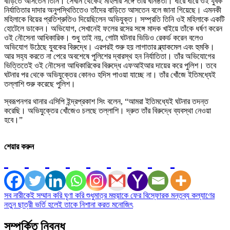
বাড়িতে আসতেন তিনি। সেখান থেকেই মহিলার সঙ্গে তাঁর ঘনিষ্ঠতা। ধীরে ধীরে ওই যুবক
নির্যাতিতার দাদার অনুপস্থিতিতেও তাঁদের বাড়িতে আসতেন বলে জানা গিয়েছে। এমনকী
মহিলাকে বিয়ের প্রতিশ্রুতিও দিয়েছিলেন অভিযুক্ত। সম্প্রতি তিনি ওই মহিলাকে একটি
হোটেলে ডাকেন। অভিযোগ, সেখানেই ফলের রসের সঙ্গে মাদক খাইয়ে তাঁকে ধর্ষণ করেন
ওই নৌসেনা আধিকারিক। শুধু তাই নয়, গোটা ঘটনার ভিডিও রেকর্ড করেন বলেও
অভিযোগ উঠেছে যুবকের বিরুদ্ধে। এরপরই শুরু হয় লাগাতার ব্ল্যাকমেল এবং হুমকি।
আর সহ্য করতে না পেরে অবশেষে পুলিশের দ্বারস্থ হন নির্যাতিতা। তাঁর অভিযোগের
ভিত্তিতেই ওই নৌসেনা আধিকারিকের বিরুদ্ধে এফআইআর দায়ের করে পুলিশ। তবে
ঘটনার পর থেকে অভিযুক্তের কোনও হদিস পাওয়া যাচ্ছে না। তাঁর খোঁজে ইতিমধ্যেই
তল্লাশি শুরু করেছে পুলিশ।
স্বরূপনগর থানার এসিপি ইন্দ্রপ্রকাশ সিং বলেন, “আমরা ইতিমধ্যেই ঘটনার তদন্ত
করেছি। অভিযুক্তের খোঁজেও চলছে তল্লাশি। দ্রুত তাঁর বিরুদ্ধে ব্যবস্থা নেওয়া
হবে।”
শেয়ার করুন
Post
সব নারীকেই সম্মান করি ঘৃণা করি শুধুমাত্র মহুয়াকে ফের বিস্ফোরক মন্তব্য কল্যাণের
নতুন ছাত্রী ভর্তি হলেই তাকে নিশানা করত মনোজিৎ
navigation
সম্পর্কিত নিবন্ধ