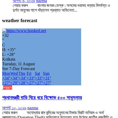
আগস্ট ৬, ২০২৬
nazma
শেয়ার করুন বাংলার জনরব ডেস্ক : অসমের ভয়াবহ বন্যায় বিপর্যস্ত ও
দুর্গত মানুষের পাশে দাঁড়ালেন প্রখ্যাত অভিনেতা...
weather forecast
+
32
°
C
H:
+
35°
L:
+
28°
Kolkata
Tuesday, 11 August
See 7-Day Forecast
Mon
Wed
Thu
Fri
Sat
Sun
+
34°
+
34°
+
34°
+
33°
+
33°
+
31°
+
27°
+
29°
+
28°
+
27°
+
27°
+
27°
প্রচ্ছদ
প্রধানমন্ত্রী বাড়ি ঘিরে ধরে বিক্ষোভ ৫০০ সাধুসন্তর
আগস্ট ১০, ২০২৬
nazma
শেয়ার করুন অযোধ্যার রাম মন্দিরের অনুদানের টাকায় বিরাট অনিয়ম ও অর্থ
আত্মসাতের (Donation Theft) অভিযোগে উত্তপ্ত হয়ে উঠেছে জাতীয় রাজনীতি ও