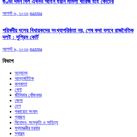
গুণ্ডা দমন বিল এখনও আইন হয়নি মামলা খারিজ হাই কোর্টের
আগস্ট ৬, ২০২৬
nazma
পরিষদীয় দলের বিধায়কদের সংখ্যাগরিষ্ঠতা নয়, শেষ কথা বলবে রাজনৈতিক
দলই : সুপ্রিম কোর্ট
আগস্ট ৬, ২০২৬
nazma
বিভাগ
অন্যান্য
আন্তর্জাতিক
কলকাতা
খেলা
জীবিকার খোঁজখবর
জেলা
দেশ
পঞ্চায়েত সংবাদ
প্রচ্ছদ
বিনোদন, সংস্কৃতি ও সাহিত্য
মুখ্যমন্ত্রীর দরবার
স্বাস্থ্য