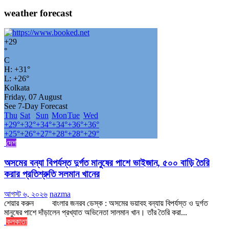
weather forecast
+
29
°
C
H:
+
31°
L:
+
26°
Kolkata
Friday, 07 August
See 7-Day Forecast
Thu
Sat
Sun
Mon
Tue
Wed
+
29°
+
32°
+
34°
+
34°
+
36°
+
36°
+
25°
+
26°
+
27°
+
28°
+
28°
+
29°
দেশ
অসমের বন্যা বিপর্যস্ত দুর্গত মানুষের পাশে ভাইজান, ৫০০ বাড়ি তৈরি
করার প্রতিশ্রুতি সলমান খানের
আগস্ট ৬, ২০২৬
nazma
শেয়ার করুন বাংলার জনরব ডেস্ক : অসমের ভয়াবহ বন্যায় বিপর্যস্ত ও দুর্গত
মানুষের পাশে দাঁড়ালেন প্রখ্যাত অভিনেতা সালমান খান। তাঁর তৈরি করা...
কলকাতা