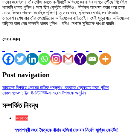
দায়ের হয়েছিল। তাঁর খোঁজ করতে কালীঘাটে অভিষেকের বাড়ির সামনে পৌঁছে গিয়েছিল
শালবনি থানার পুলিশ। সঙ্গে ছিল কেন্দ্রীয় বাহিনীও। দীর্ঘক্ষণ অপেক্ষা করার পরে তালা
ভেঙে ভিতরে প্রবেশ করেছিল পুলিশ। সূত্রের খবর, সুমিতের মোবাইলের টাওয়ার
লোকেশন শেষ বার তাঁরা পেয়েছিলেন অভিষেকের বাড়িতেই। সেই সূত্র ধরে অভিষেকের
বাড়িতে হানা দেয় শালবনি থানার পুলিশ। যদিও সেখানে সুমিতকে পাওয়া যায়নি।
শেয়ার করুন
Post navigation
তারাতলা বিপর্যয়ে গুদামের মালিক শম্ভুনাথ বেহরাকে গ্রেফতার করল পুলিশ
বেঙ্গল মডেল চাইল্ড ইনস্টিটিউট-এ মহরম উপলক্ষে অনুষ্ঠান
সম্পর্কিত নিবন্ধ
কলকাতা
মমতাপন্থী মহুয়া মৈত্রকে থানায় হাজিরা দেওয়ার নির্দেশ সুপ্রিম কোর্টের!