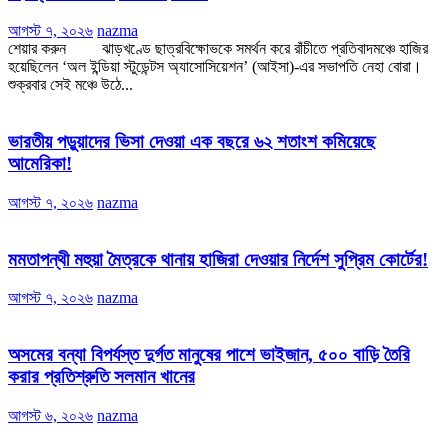
আগস্ট ৭, ২০২৬
nazma
শেয়ার করুন ঝাড়খণ্ডে ছাত্রবিক্ষোভকে সমর্থন করে রাঁচীতে প্রতিবাদমঞ্চে হাজির
হয়েছিলেন ‘অল ইন্ডিয়া স্টুডেন্টস অ্যাসোসিয়েশন’ (আইসা)-এর সভাপতি নেহা বোরা।
শুক্রবার সেই মঞ্চে উঠে...
ভারতীয় পড়ুয়াদের ভিসা দেওয়া এক বছরে ৬২ শতাংশ কমিয়েছে
আমেরিকা!
আগস্ট ৭, ২০২৬
nazma
মমতাপন্থী মহুয়া মৈত্রকে থানায় হাজিরা দেওয়ার নির্দেশ সুপ্রিম কোর্টের!
আগস্ট ৭, ২০২৬
nazma
অসমের বন্যা বিপর্যস্ত দুর্গত মানুষের পাশে ভাইজান, ৫০০ বাড়ি তৈরি
করার প্রতিশ্রুতি সলমান খানের
আগস্ট ৬, ২০২৬
nazma