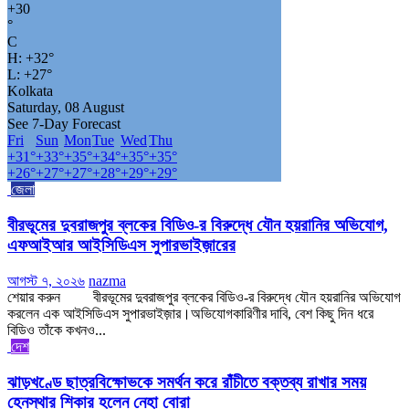
+
30
°
C
H:
+
32°
L:
+
27°
Kolkata
Saturday, 08 August
See 7-Day Forecast
Fri
Sun
Mon
Tue
Wed
Thu
+
31°
+
33°
+
35°
+
34°
+
35°
+
35°
+
26°
+
27°
+
27°
+
28°
+
29°
+
29°
জেলা
বীরভূমের দুবরাজপুর ব্লকের বিডিও-র বিরুদ্ধে যৌন হয়রানির অভিযোগ,
এফআইআর আইসিডিএস সুপারভাইজ়ারের
আগস্ট ৭, ২০২৬
nazma
শেয়ার করুন বীরভূমের দুবরাজপুর ব্লকের বিডিও-র বিরুদ্ধে যৌন হয়রানির অভিযোগ
করলেন এক আইসিডিএস সুপারভাইজ়ার।অভিযোগকারিণীর দাবি, বেশ কিছু দিন ধরে
বিডিও তাঁকে কখনও...
দেশ
ঝাড়খণ্ডে ছাত্রবিক্ষোভকে সমর্থন করে রাঁচীতে বক্তব্য রাখার সময়
হেনস্থার শিকার হলেন নেহা বোরা