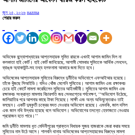
জুন ২৫, ২০২৬
nazma
শেয়ার করুন
অভিষেক বন্দ্যোপাধ্যায়ের আপ্তসহায়ক সুমিত রায়কে এখনই আগাম জামিন দিল না
কলকাতা হাই কোর্ট। হাই কোর্ট জানিয়েছে, আগামী সোমবার সুমিতকে আর্থিক লেনদেন,
ব্যাঙ্ক অ্যাকাউন্ট-সহ তথ্য হলফনামা আকারে জমা দিতে হবে।
অভিষেকের আপ্তসহায়ক সুমিতের বিরুদ্ধে দুর্নীতির অভিযোগে এফআইআর হয়েছে।
তাঁকে খুঁজছে সিআইডি। যদিও খোঁজ মেলেনি সুমিতের। আগাম জামিন এবং রক্ষাকবচ
চেয়ে হাই কোর্টে মামলা করেছিলেন সুমিতের আইনজীবী। সুমিতের আগাম জামিন এবং
রক্ষাকবচ সংক্রান্ত মামলায় বিচারপতি জয় সেনগুপ্তের পর্যবেক্ষণ, ‘‘অভিযোগ উঠেছে,
জালিয়াতির পরে আপনার কাছে টাকা গিয়েছে। সাক্ষী এবং অন্য অভিযুক্তেরাও তাই
বলছেন। একটি দুষ্কৃতী চক্রের মদত দেওয়ার অভিযোগ রয়েছে। এমনকি, জাল দলিল
এবং জাল নথি উদ্ধার হয়েছে বলে অভিযোগ। অভিযোগের তদন্তে হেফাজতে নেওয়ার
প্রয়োজন হতে পারে।’’
জমি দুর্নীতি মামলায় ধৃত মেদিনীপুরের প্রাক্তন বিধায়ক সুজয় হাজরাকে জেরা করার সময়ে
সুমিতের নাম উঠে আসে। শালবনি থানায় অভিষেকের আপ্তসহায়কের বিরুদ্ধে মামলা