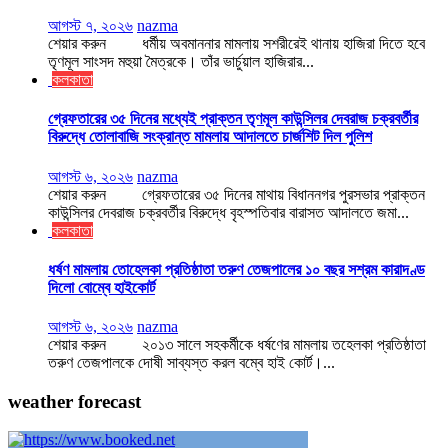
আগস্ট ৭, ২০২৬
nazma
শেয়ার করুন ধর্মীয় অবমাননার মামলায় সশরীরেই থানায় হাজিরা দিতে হবে
তৃণমূল সাংসদ মহুয়া মৈত্রকে। তাঁর ভার্চুয়াল হাজিরার...
কলকাতা
গ্রেফতারের ৩৫ দিনের মধ্যেই প্রাক্তন তৃণমূল কাউন্সিলর দেবরাজ চক্রবর্তীর
বিরুদ্ধে তোলাবাজি সংক্রান্ত মামলায় আদালতে চার্জশিট দিল পুলিশ
আগস্ট ৬, ২০২৬
nazma
শেয়ার করুন গ্রেফতারের ৩৫ দিনের মাথায় বিধাননগর পুরসভার প্রাক্তন
কাউন্সিলর দেবরাজ চক্রবর্তীর বিরুদ্ধে বৃহস্পতিবার বারাসত আদালতে জমা...
কলকাতা
ধর্ষণ মামলায় তোহেলকা প্রতিষ্ঠাতা তরুণ তেজপালের ১০ বছর সশ্রম কারাদণ্ড
দিলো বোম্বে হাইকোর্ট
আগস্ট ৬, ২০২৬
nazma
শেয়ার করুন ২০১৩ সালে সহকর্মীকে ধর্ষণের মামলায় তহেলকা প্রতিষ্ঠাতা
তরুণ তেজপালকে দোষী সাব্যস্ত করল বম্বে হাই কোর্ট।...
weather forecast