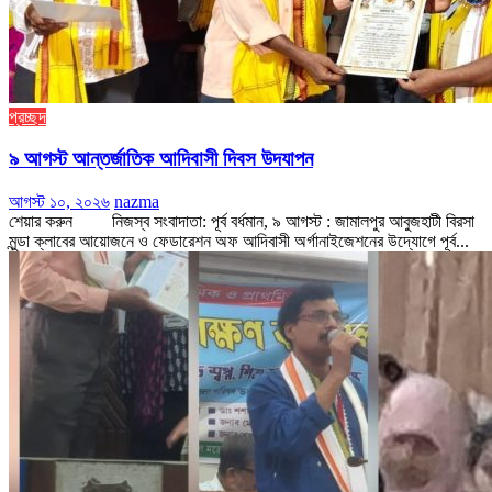
প্রচ্ছদ
৯ আগস্ট আন্তর্জাতিক আদিবাসী দিবস উদযাপন
আগস্ট ১০, ২০২৬
nazma
শেয়ার করুন নিজস্ব সংবাদাতা: পূর্ব বর্ধমান, ৯ আগস্ট : জামালপুর আবুজহাটী বিরসা
মুন্ডা ক্লাবের আয়োজনে ও ফেডারেশন অফ আদিবাসী অর্গানাইজেশনের উদ্যোগে পূর্ব...