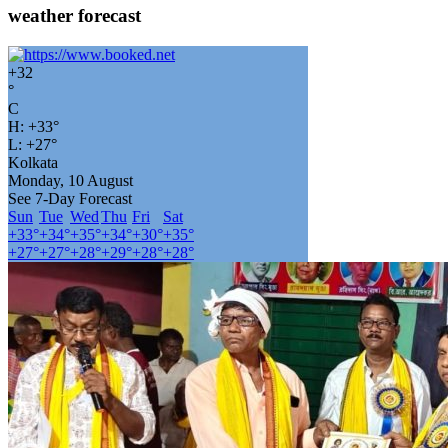
weather forecast
+
32
°
C
H:
+
33°
L:
+
27°
Kolkata
Monday, 10 August
See 7-Day Forecast
Sun
Tue
Wed
Thu
Fri
Sat
+
33°
+
34°
+
35°
+
34°
+
30°
+
35°
+
27°
+
27°
+
28°
+
29°
+
28°
+
28°