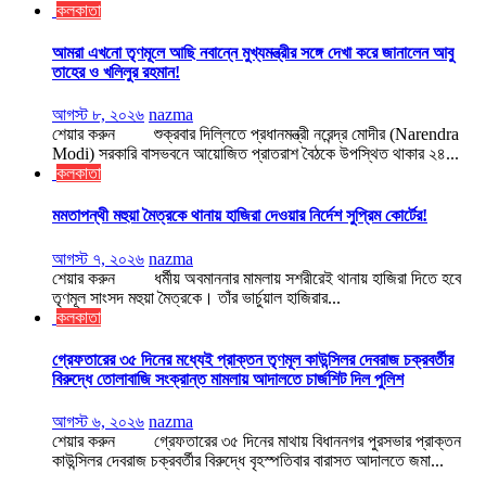
কলকাতা
আমরা এখনো তৃণমূলে আছি নবান্নে মুখ্যমন্ত্রীর সঙ্গে দেখা করে জানালেন আবু
তাহের ও খলিলুর রহমান!
আগস্ট ৮, ২০২৬
nazma
শেয়ার করুন শুক্রবার দিল্লিতে প্রধানমন্ত্রী নরেন্দ্র মোদীর (Narendra
Modi) সরকারি বাসভবনে আয়োজিত প্রাতরাশ বৈঠকে উপস্থিত থাকার ২৪...
কলকাতা
মমতাপন্থী মহুয়া মৈত্রকে থানায় হাজিরা দেওয়ার নির্দেশ সুপ্রিম কোর্টের!
আগস্ট ৭, ২০২৬
nazma
শেয়ার করুন ধর্মীয় অবমাননার মামলায় সশরীরেই থানায় হাজিরা দিতে হবে
তৃণমূল সাংসদ মহুয়া মৈত্রকে। তাঁর ভার্চুয়াল হাজিরার...
কলকাতা
গ্রেফতারের ৩৫ দিনের মধ্যেই প্রাক্তন তৃণমূল কাউন্সিলর দেবরাজ চক্রবর্তীর
বিরুদ্ধে তোলাবাজি সংক্রান্ত মামলায় আদালতে চার্জশিট দিল পুলিশ
আগস্ট ৬, ২০২৬
nazma
শেয়ার করুন গ্রেফতারের ৩৫ দিনের মাথায় বিধাননগর পুরসভার প্রাক্তন
কাউন্সিলর দেবরাজ চক্রবর্তীর বিরুদ্ধে বৃহস্পতিবার বারাসত আদালতে জমা...