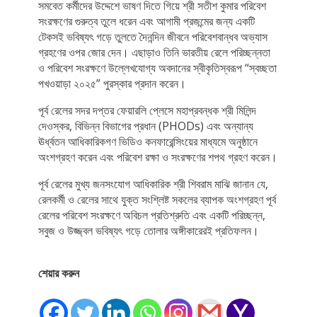
সমবেত কর্মীদের উদ্দেশে ভাষণ দিতে গিয়ে শ্রী সতীশ কুমার পরিবেশ
সংরক্ষণের গুরুত্ব তুলে ধরেন এবং আগামী প্রজন্মের জন্য একটি
টেকসই ভবিষ্যৎ গড়ে তুলতে দৈনন্দিন জীবনে পরিবেশবান্ধব অভ্যাস
গ্রহণের ওপর জোর দেন। এছাড়াও তিনি ভারতীয় রেলে পরিচ্ছন্নতা
ও পরিবেশ সংরক্ষণে উল্লেখযোগ্য অবদানের স্বীকৃতিস্বরূপ “স্বচ্ছতা
পখওয়াড়া ২০২৫” পুরস্কার প্রদান করেন।
পূর্ব রেলের সদর দপ্তর ফেয়ারলি প্লেসে মহাপ্রবন্ধক শ্রী মিলিন্দ
দেওস্কর, বিভিন্ন বিভাগের প্রধান (PHODs) এবং অন্যান্য
ঊর্ধ্বতন আধিকারিকগণ ভিডিও কনফারেন্সিংয়ের মাধ্যমে অনুষ্ঠানে
অংশগ্রহণ করেন এবং পরিবেশ রক্ষা ও সংরক্ষণের শপথ গ্রহণ করেন।
পূর্ব রেলের মুখ্য জনসংযোগ আধিকারিক শ্রী শিবরাম মাঝি জানান যে,
রেলকর্মী ও রেলের সাথে যুক্ত সংশ্লিষ্ট সকলের ব্যাপক অংশগ্রহণ পূর্ব
রেলের পরিবেশ সংরক্ষণে অবিচল প্রতিশ্রুতি এবং একটি পরিচ্ছন্ন,
সবুজ ও উজ্জ্বল ভবিষ্যৎ গড়ে তোলার অঙ্গীকারেরই প্রতিফলন।
শেয়ার করুন