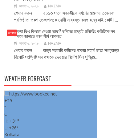
আগস্ট ৬, ২০২৬
NAZMA
শেয়ার করুন ২০১৩ সালে সহকর্মীকে ধর্ষণের মামলায় তহেলকা
প্রতিষ্ঠাতা তরুণ তেজপালকে দোষী সাব্যস্ত করল বম্বে হাই কোর্ট।...
বকেয়া ডিএ কিভাবে দেওয়া হচ্ছে? দুদিনের মধ্যেই মনিটরিং কমিটিকে সব
কলকাতা
পক্ষকে জানাতে বলল শীর্ষ আদালত
আগস্ট ৬, ২০২৬
NAZMA
শেয়ার করুন রাজ্য সরকারি কর্মীদের বকেয়া মহার্ঘ ভাতা সংক্রান্ত
রিপোর্ট সংশ্লিষ্ট সব পক্ষকে দেওয়ার নির্দেশ দিল সুপ্রিম...
WEATHER FORECAST
+
29
°
C
H:
+
31°
L:
+
26°
Kolkata