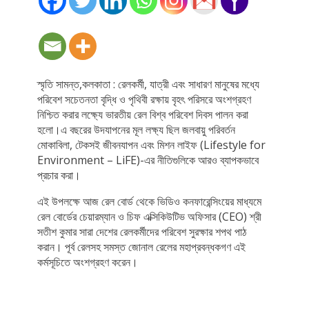
স্মৃতি সামন্ত,কলকাতা : রেলকর্মী, যাত্রী এবং সাধারণ মানুষের মধ্যে
পরিবেশ সচেতনতা বৃদ্ধি ও পৃথিবী রক্ষায় বৃহৎ পরিসরে অংশগ্রহণ
নিশ্চিত করার লক্ষ্যে ভারতীয় রেল বিশ্ব পরিবেশ দিবস পালন করা
হলো।এ বছরের উদযাপনের মূল লক্ষ্য ছিল জলবায়ু পরিবর্তন
মোকাবিলা, টেকসই জীবনযাপন এবং মিশন লাইফ (Lifestyle for
Environment – LiFE)-এর নীতিগুলিকে আরও ব্যাপকভাবে
প্রচার করা।
এই উপলক্ষে আজ রেল বোর্ড থেকে ভিডিও কনফারেন্সিংয়ের মাধ্যমে
রেল বোর্ডের চেয়ারম্যান ও চিফ এক্সিকিউটিভ অফিসার (CEO) শ্রী
সতীশ কুমার সারা দেশের রেলকর্মীদের পরিবেশ সুরক্ষার শপথ পাঠ
করান। পূর্ব রেলসহ সমস্ত জোনাল রেলের মহাপ্রবন্ধকগণ এই
কর্মসূচিতে অংশগ্রহণ করেন।