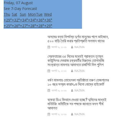
Friday, 07 August
See 7-Day Forecast
Thu
Sat
Sun
Mon
Tue
Wed
+
29°
+
32°
+
34°
+
34°
+
36°
+
36°
+
25°
+
26°
+
27°
+
28°
+
28°
+
29°
অসমের বন্যা বিপর্যস্ত দুর্গত মানুষের পাশে ভাইজান,
৫০০ বাড়ি তৈরি করার প্রতিশ্রুতি সলমান খানের
আগস্ট ৬, ২০২৬
NAZMA
গ্রেফতারের ৩৫ দিনের মধ্যেই প্রাক্তন তৃণমূল
কাউন্সিলর দেবরাজ চক্রবর্তীর বিরুদ্ধে তোলাবাজি
সংক্রান্ত মামলায় আদালতে চার্জশিট দিল পুলিশ
আগস্ট ৬, ২০২৬
NAZMA
ধর্ষণ মামলায় তোহেলকা প্রতিষ্ঠাতা তরুণ তেজপালের
১০ বছর সশ্রম কারাদণ্ড দিলো বোম্বে হাইকোর্ট
আগস্ট ৬, ২০২৬
NAZMA
বকেয়া ডিএ কিভাবে দেওয়া হচ্ছে? দুদিনের মধ্যেই
মনিটরিং কমিটিকে সব পক্ষকে জানাতে বলল শীর্ষ
আদালত
আগস্ট ৬, ২০২৬
NAZMA