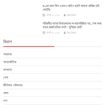
গুণ্ডা দমন বিল এখনও আইন হয়নি মামলা খারিজ হাই
কোর্টের
আগস্ট ৬, ২০২৬
NAZMA
পরিষদীয় দলের বিধায়কদের সংখ্যাগরিষ্ঠতা নয়, শেষ কথা
বলবে রাজনৈতিক দলই : সুপ্রিম কোর্ট
আগস্ট ৬, ২০২৬
NAZMA
বিভাগ
অন্যান্য
আন্তর্জাতিক
কলকাতা
খেলা
জীবিকার খোঁজখবর
জেলা
দেশ