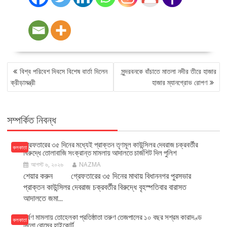
POST
বিশ্ব পরিবেশ দিবসে বিশেষ বার্তা দিলেন
সুন্দরবনকে বাঁচাতে মাতলা নদীর তীরে হাজার
NAVIGATION
ক্রীড়ামন্ত্রী
হাজার ম্যানগ্রোভ রোপণ
সম্পর্কিত নিবন্ধ
গ্রেফতারের ৩৫ দিনের মধ্যেই প্রাক্তন তৃণমূল কাউন্সিলর দেবরাজ চক্রবর্তীর
কলকাতা
বিরুদ্ধে তোলাবাজি সংক্রান্ত মামলায় আদালতে চার্জশিট দিল পুলিশ
আগস্ট ৬, ২০২৬
NAZMA
শেয়ার করুন গ্রেফতারের ৩৫ দিনের মাথায় বিধাননগর পুরসভার
প্রাক্তন কাউন্সিলর দেবরাজ চক্রবর্তীর বিরুদ্ধে বৃহস্পতিবার বারাসত
আদালতে জমা...
ধর্ষণ মামলায় তোহেলকা প্রতিষ্ঠাতা তরুণ তেজপালের ১০ বছর সশ্রম কারাদণ্ড
কলকাতা
দিলো বোম্বে হাইকোর্ট