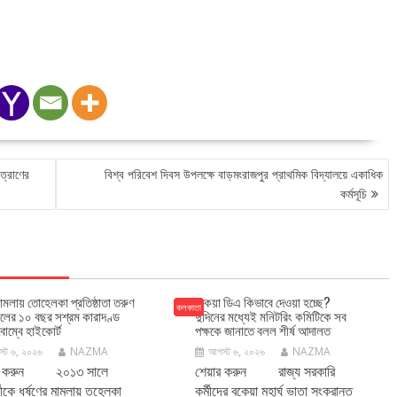
ত্রাণের
বিশ্ব পরিবেশ দিবস উপলক্ষে বাড়মংরাজপুর প্রাথমিক বিদ্যালয়ে একাধিক
কর্মসূচি
মামলায় তোহেলকা প্রতিষ্ঠাতা তরুণ
বকেয়া ডিএ কিভাবে দেওয়া হচ্ছে?
কলকাতা
লের ১০ বছর সশ্রম কারাদণ্ড
দুদিনের মধ্যেই মনিটরিং কমিটিকে সব
োম্বে হাইকোর্ট
পক্ষকে জানাতে বলল শীর্ষ আদালত
্ট ৬, ২০২৬
NAZMA
আগস্ট ৬, ২০২৬
NAZMA
র করুন ২০১৩ সালে
শেয়ার করুন রাজ্য সরকারি
মীকে ধর্ষণের মামলায় তহেলকা
কর্মীদের বকেয়া মহার্ঘ ভাতা সংক্রান্ত