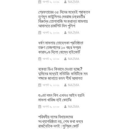
আগস্ট ৬, ২০২৬
NAZMA
গ্রেফতারের ৩৫ দিনের মধ্যেই প্রাক্তন
তৃণমূল কাউন্সিলর দেবরাজ চক্রবর্তীর
বিরুদ্ধে তোলাবাজি সংক্রান্ত মামলায়
আদালতে চার্জশিট দিল পুলিশ
আগস্ট ৬, ২০২৬
NAZMA
ধর্ষণ মামলায় তোহেলকা প্রতিষ্ঠাতা
তরুণ তেজপালের ১০ বছর সশ্রম
কারাদণ্ড দিলো বোম্বে হাইকোর্ট
আগস্ট ৬, ২০২৬
NAZMA
বকেয়া ডিএ কিভাবে দেওয়া হচ্ছে?
দুদিনের মধ্যেই মনিটরিং কমিটিকে সব
পক্ষকে জানাতে বলল শীর্ষ আদালত
আগস্ট ৬, ২০২৬
NAZMA
গুণ্ডা দমন বিল এখনও আইন হয়নি
মামলা খারিজ হাই কোর্টের
আগস্ট ৬, ২০২৬
NAZMA
পরিষদীয় দলের বিধায়কদের
সংখ্যাগরিষ্ঠতা নয়, শেষ কথা বলবে
রাজনৈতিক দলই : সুপ্রিম কোর্ট