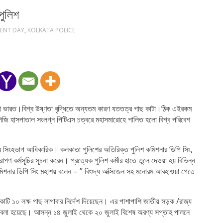
পুলিশ
ENT DAY
,
KOLKATA POLICE
োটা ভারত।বিশ্ব উষ্ণতা বৃদ্ধিতে অন্যতম কারণ যততত্র গাছ কাটা।ঠিক এইরকম
িজি হাসপাতাল সংলগ্ন পিটিএস চত্বরে মহাসমারোহে পালিত হলো বিশ্ব পরিবেশ
ের সিংহভাগ আধিকারিক। কলকাতা পুলিশের অতিরিক্ত পুলিশ কমিশনার ডিপি সিং,
রোপণ কর্মসূচির সূচনা করেন। প্রত্যেক পুলিশ কর্মীর হাতে তুলে দেওয়া হয় বিভিন্ন
িশনার ডিপি সিং মহাশয় বলেন – ” বিশুদ্ধ অক্সিজেন সহ মনোরম আবহাওয়া পেতে
যে ১ কোটি ১০ লক্ষ গাছ লাগাবার নির্দেশ দিয়েছেন। এর পাশাপাশি জাতীয় সড়ক /রাজ্য
বলা হয়েছে। আসন্ন ১৪ জুলাই থেকে ২০ জুলাই বিশেষ অরণ্য সপ্তাহ পালনে