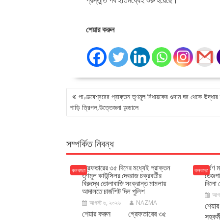
প্রস্তুতি পর্ব ইতিমধ্যেই শুরু হয়েছে।
শেয়ার করুন
POST
পাণ্ডবেশ্বরের প্রাক্তন তৃণমূল বিধায়কের গুদাম ঘর থেকে উদ্ধার 
NAVIGATION
শাড়ি ত্রিপল,উত্তেজনা অন্ডালে
সম্পর্কিত নিবন্ধ
গ্রেফতারের ৩৫ দিনের মধ্যেই প্রাক্তন
ধর্ষণ 
কলকাতা
কলকাতা
তৃণমূল কাউন্সিলর দেবরাজ চক্রবর্তীর
তেজপা
বিরুদ্ধে তোলাবাজি সংক্রান্ত মামলায়
দিলো ব
আদালতে চার্জশিট দিল পুলিশ
আগস
আগস্ট ৬, ২০২৬
NAZMA
শেয়া
শেয়ার করুন গ্রেফতারের ৩৫
সহকর্