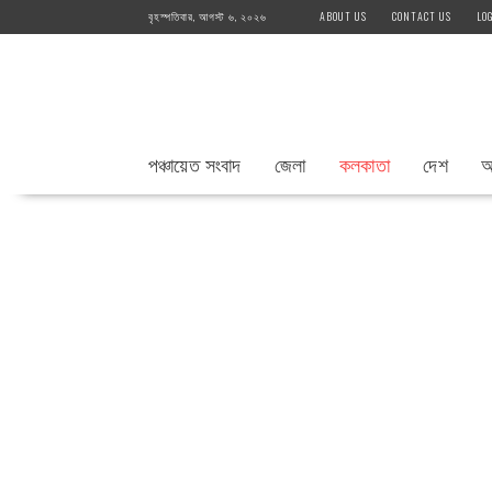
Skip
বৃহস্পতিবার, আগস্ট ৬, ২০২৬
ABOUT US
CONTACT US
LO
to
content
পঞ্চায়েত সংবাদ
জেলা
কলকাতা
দেশ
আ