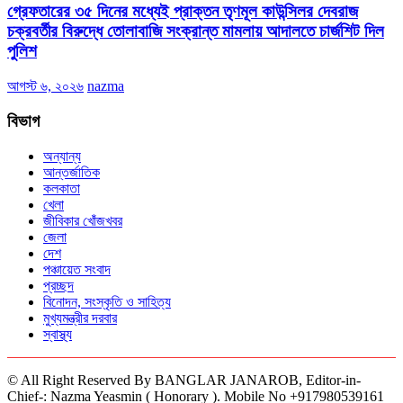
গ্রেফতারের ৩৫ দিনের মধ্যেই প্রাক্তন তৃণমূল কাউন্সিলর দেবরাজ
চক্রবর্তীর বিরুদ্ধে তোলাবাজি সংক্রান্ত মামলায় আদালতে চার্জশিট দিল
পুলিশ
আগস্ট ৬, ২০২৬
nazma
বিভাগ
অন্যান্য
আন্তর্জাতিক
কলকাতা
খেলা
জীবিকার খোঁজখবর
জেলা
দেশ
পঞ্চায়েত সংবাদ
প্রচ্ছদ
বিনোদন, সংস্কৃতি ও সাহিত্য
মুখ্যমন্ত্রীর দরবার
স্বাস্থ্য
© All Right Reserved By BANGLAR JANAROB, Editor-in-
Chief-: Nazma Yeasmin ( Honorary ). Mobile No +917980539161