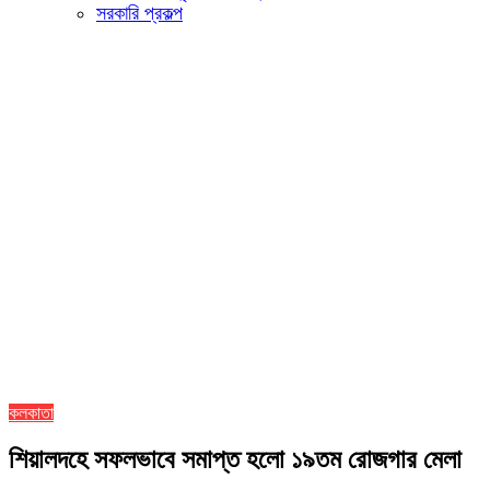
সরকারি প্রকল্প
কলকাতা
শিয়ালদহে সফলভাবে সমাপ্ত হলো ১৯তম রোজগার মেলা