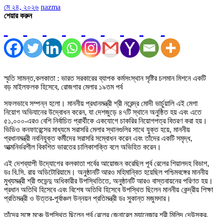
মে ২৪, ২০২৬
nazma
শেয়ার করুন
স্মৃতি সামন্ত,কলকাতা : ভারত সরকারের ব্যাপক কর্মসংস্থান সৃষ্টির চলমান মিশনে একটি
বড় মাইলফলক হিসেবে, রোজগার মেলার ১৯তম পর্ব
সফলভাবে সম্পন্ন হলো। মাননীয় প্রধানমন্ত্রী শ্রী নরেন্দ্র মোদী ভার্চুয়ালি এই মেগা
নিয়োগ অভিযানের উদ্বোধন করেন, যা দেশজুড়ে ৪৭টি স্থানে অনুষ্ঠিত হয় এবং এতে
৫১,০০০-এরও বেশি নির্বাচিত প্রার্থীকে একযোগে চাকরির নিয়োগপত্র বিতরণ করা হয়।
ভিডিও কনফারেন্সের মাধ্যমে সরাসরি মেলার স্থানগুলির সাথে যুক্ত হয়ে, মাননীয়
প্রধানমন্ত্রী নবনিযুক্ত কর্মীদের সরাসরি সম্বোধন করেন এবং তাঁদের একটি সমৃদ্ধ,
আত্মনির্ভরশীল বিকশিত ভারতের চালিকাশক্তি বলে অভিহিত করেন।
এই দেশব্যাপী উদ্যোগের কলকাতা পর্বের আয়োজন করেছিল পূর্ব রেলের শিয়ালদহ বিভাগ,
ডঃ বি.সি. রায় অডিটোরিয়ামে। অনুষ্ঠানটি আরও মহিমান্বিত হয়েছিল পশ্চিমবঙ্গের মাননীয়
মুখ্যমন্ত্রী শ্রী শুভেন্দু অধিকারীর উপস্থিতিতে, অনুষ্ঠানটি আরও বাস্তবায়নের পরিণত হয়।
প্রধান অতিথি হিসেবে এবং বিশেষ অতিথি হিসেবে উপস্থিত ছিলেন মাননীয় কেন্দ্রীয় শিক্ষা
প্রতিমন্ত্রী ও উত্তর-পূর্বাঞ্চল উন্নয়ন প্রতিমন্ত্রী ডঃ সুকান্ত মজুমদার।
তাঁদের সঙ্গে মঞ্চে উপস্থিত ছিলেন পূর্ব রেলের জেনারেল ম্যানেজার শ্রী মিলিন্দ দেউস্কর,