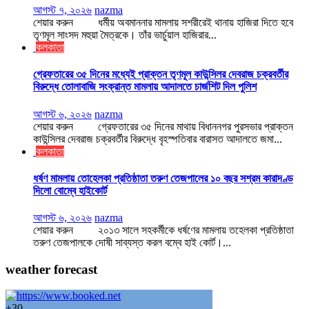
আগস্ট ৭, ২০২৬
nazma
শেয়ার করুন ধর্মীয় অবমাননার মামলায় সশরীরেই থানায় হাজিরা দিতে হবে
তৃণমূল সাংসদ মহুয়া মৈত্রকে। তাঁর ভার্চুয়াল হাজিরার...
কলকাতা
গ্রেফতারের ৩৫ দিনের মধ্যেই প্রাক্তন তৃণমূল কাউন্সিলর দেবরাজ চক্রবর্তীর
বিরুদ্ধে তোলাবাজি সংক্রান্ত মামলায় আদালতে চার্জশিট দিল পুলিশ
আগস্ট ৬, ২০২৬
nazma
শেয়ার করুন গ্রেফতারের ৩৫ দিনের মাথায় বিধাননগর পুরসভার প্রাক্তন
কাউন্সিলর দেবরাজ চক্রবর্তীর বিরুদ্ধে বৃহস্পতিবার বারাসত আদালতে জমা...
কলকাতা
ধর্ষণ মামলায় তোহেলকা প্রতিষ্ঠাতা তরুণ তেজপালের ১০ বছর সশ্রম কারাদণ্ড
দিলো বোম্বে হাইকোর্ট
আগস্ট ৬, ২০২৬
nazma
শেয়ার করুন ২০১৩ সালে সহকর্মীকে ধর্ষণের মামলায় তহেলকা প্রতিষ্ঠাতা
তরুণ তেজপালকে দোষী সাব্যস্ত করল বম্বে হাই কোর্ট।...
weather forecast
+
30