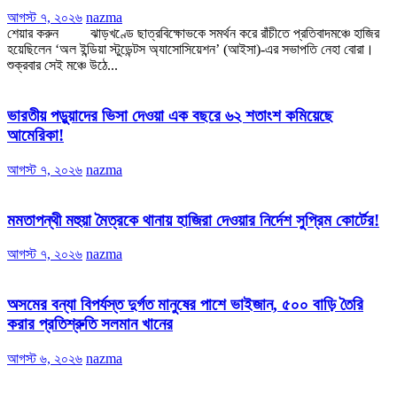
আগস্ট ৭, ২০২৬
nazma
শেয়ার করুন ঝাড়খণ্ডে ছাত্রবিক্ষোভকে সমর্থন করে রাঁচীতে প্রতিবাদমঞ্চে হাজির
হয়েছিলেন ‘অল ইন্ডিয়া স্টুডেন্টস অ্যাসোসিয়েশন’ (আইসা)-এর সভাপতি নেহা বোরা।
শুক্রবার সেই মঞ্চে উঠে...
ভারতীয় পড়ুয়াদের ভিসা দেওয়া এক বছরে ৬২ শতাংশ কমিয়েছে
আমেরিকা!
আগস্ট ৭, ২০২৬
nazma
মমতাপন্থী মহুয়া মৈত্রকে থানায় হাজিরা দেওয়ার নির্দেশ সুপ্রিম কোর্টের!
আগস্ট ৭, ২০২৬
nazma
অসমের বন্যা বিপর্যস্ত দুর্গত মানুষের পাশে ভাইজান, ৫০০ বাড়ি তৈরি
করার প্রতিশ্রুতি সলমান খানের
আগস্ট ৬, ২০২৬
nazma