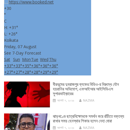
+
30
°
C
H:
+
31°
L:
+
26°
Kolkata
Friday, 07 August
See 7-Day Forecast
Sat
Sun
Mon
Tue
Wed
Thu
+
33°
+
33°
+
35°
+
36°
+
36°
+
36°
+
27°
+
27°
+
28°
+
28°
+
29°
+
29°
বীরভূমের দুবরাজপুর ব্লকের বিডিও-র বিরুদ্ধে যৌন
হয়রানির অভিযোগ, এফআইআর আইসিডিএস
সুপারভাইজ়ারের
আগস্ট ৭, ২০২৬
NAZMA
ঝাড়খণ্ডে ছাত্রবিক্ষোভকে সমর্থন করে রাঁচীতে বক্তব্য
রাখার সময় হেনস্থার শিকার হলেন নেহা বোরা
আগস্ট ৭, ২০২৬
NAZMA