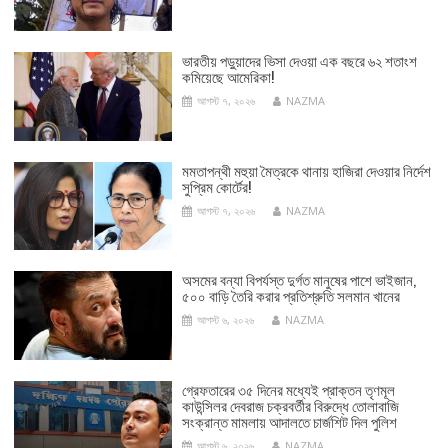
ভারতীয় পড়ুয়াদের ভিসা দেওয়া এক বছরে ৬২ শতাংশ
কমিয়েছে আমেরিকা!
আগস্ট ৭, ২০২৬
NAZMA
মমতাপন্থী মহুয়া মৈত্রকে থানায় হাজিরা দেওয়ার নির্দেশ
সুপ্রিম কোর্টের!
আগস্ট ৭, ২০২৬
NAZMA
অসমের বন্যা বিপর্যস্ত দুর্গত মানুষের পাশে ভাইজান,
৫০০ বাড়ি তৈরি করার প্রতিশ্রুতি সলমান খানের
আগস্ট ৬, ২০২৬
NAZMA
গ্রেফতারের ৩৫ দিনের মধ্যেই প্রাক্তন তৃণমূল
কাউন্সিলর দেবরাজ চক্রবর্তীর বিরুদ্ধে তোলাবাজি
সংক্রান্ত মামলায় আদালতে চার্জশিট দিল পুলিশ
আগস্ট ৬, ২০২৬
NAZMA