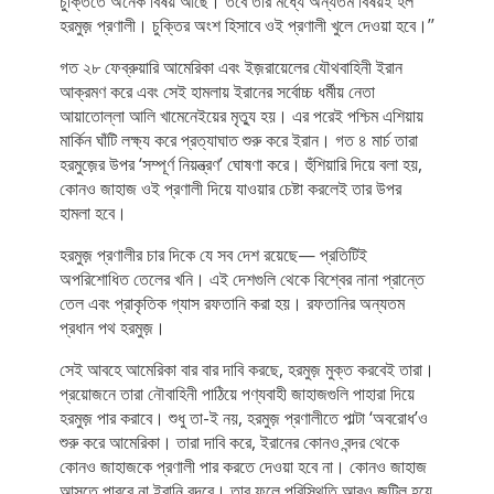
চুক্তিতে অনেক বিষয় আছে। তবে তার মধ্যে অন্যতম বিষয়ই হল
হরমুজ় প্রণালী। চুক্তির অংশ হিসাবে ওই প্রণালী খুলে দেওয়া হবে।’’
গত ২৮ ফেব্রুয়ারি আমেরিকা এবং ইজ়রায়েলের যৌথবাহিনী ইরান
আক্রমণ করে এবং সেই হামলায় ইরানের সর্বোচ্চ ধর্মীয় নেতা
আয়াতোল্লা আলি খামেনেইয়ের মৃত্যু হয়। এর পরেই পশ্চিম এশিয়ায়
মার্কিন ঘাঁটি লক্ষ্য করে প্রত্যাঘাত শুরু করে ইরান। গত ৪ মার্চ তারা
হরমুজ়ের উপর ‘সম্পূর্ণ নিয়ন্ত্রণ’ ঘোষণা করে। হুঁশিয়ারি দিয়ে বলা হয়,
কোনও জাহাজ ওই প্রণালী দিয়ে যাওয়ার চেষ্টা করলেই তার উপর
হামলা হবে।
হরমুজ় প্রণালীর চার দিকে যে সব দেশ রয়েছে— প্রতিটিই
অপরিশোধিত তেলের খনি। এই দেশগুলি থেকে বিশ্বের নানা প্রান্তে
তেল এবং প্রাকৃতিক গ্যাস রফতানি করা হয়। রফতানির অন্যতম
প্রধান পথ হরমুজ়।
সেই আবহে আমেরিকা বার বার দাবি করছে, হরমুজ় মুক্ত করবেই তারা।
প্রয়োজনে তারা নৌবাহিনী পাঠিয়ে পণ্যবাহী জাহাজগুলি পাহারা দিয়ে
হরমুজ় পার করাবে। শুধু তা-ই নয়, হরমুজ় প্রণালীতে পাল্টা ‘অবরোধ’ও
শুরু করে আমেরিকা। তারা দাবি করে, ইরানের কোনও বন্দর থেকে
কোনও জাহাজকে প্রণালী পার করতে দেওয়া হবে না। কোনও জাহাজ
আসতে পারবে না ইরানি বন্দরে। তার ফলে পরিস্থিতি আরও জটিল হয়ে