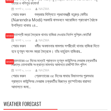
কলকাতা
তাহের ও খলিলুর রহমান!
আগস্ট ৮, ২০২৬
NAZMA
শেয়ার করুন শুক্রবার দিল্লিতে প্রধানমন্ত্রী নরেন্দ্র মোদীর
(Narendra Modi) সরকারি বাসভবনে আয়োজিত প্রাতরাশ বৈঠকে
উপস্থিত থাকার ২৪...
মমতাপন্থী মহুয়া মৈত্রকে থানায় হাজিরা দেওয়ার নির্দেশ সুপ্রিম কোর্টের!
কলকাতা
আগস্ট ৭, ২০২৬
NAZMA
শেয়ার করুন ধর্মীয় অবমাননার মামলায় সশরীরেই থানায় হাজিরা দিতে
হবে তৃণমূল সাংসদ মহুয়া মৈত্রকে। তাঁর ভার্চুয়াল হাজিরার...
গ্রেফতারের ৩৫ দিনের মধ্যেই প্রাক্তন তৃণমূল কাউন্সিলর দেবরাজ চক্রবর্তীর
কলকাতা
বিরুদ্ধে তোলাবাজি সংক্রান্ত মামলায় আদালতে চার্জশিট দিল পুলিশ
আগস্ট ৬, ২০২৬
NAZMA
শেয়ার করুন গ্রেফতারের ৩৫ দিনের মাথায় বিধাননগর পুরসভার
প্রাক্তন কাউন্সিলর দেবরাজ চক্রবর্তীর বিরুদ্ধে বৃহস্পতিবার বারাসত
আদালতে জমা...
WEATHER FORECAST