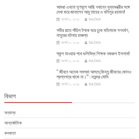
আমরা এখনো তৃণমূলে আছি নবান্নে মুখ্যমন্ত্রীর সঙ্গে
দেখা করে জানালেন আবু তাহের ও খলিলুর রহমান!
আগস্ট ৮, ২০২৬
NAZMA
গভীর রাতে পাঁচিল টপকে ঘরে ঢুকে মহিলাকে গণধর্ষণ,
নানুরের ঘটনায় চাঞ্চল্য
আগস্ট ৮, ২০২৬
NAZMA
স্কুল যাওয়ার পথে গুলিবিদ্ধ শিক্ষক নজরুল ইসলাম!
আগস্ট ৮, ২০২৬
NAZMA
‘‘ জীবনে অনেক সমস্যা আসবে,কিন্তু জীবনের কোনও
প্রশ্নপত্র থাকে না।’’ : নরেন্দ্র মোদি
আগস্ট ৮, ২০২৬
NAZMA
বিভাগ
অন্যান্য
আন্তর্জাতিক
কলকাতা