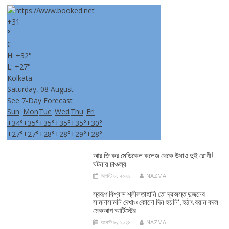
+
31
°
C
H:
+
32°
L:
+
27°
Kolkata
Saturday, 08 August
See 7-Day Forecast
Sun
Mon
Tue
Wed
Thu
Fri
+
34°
+
35°
+
35°
+
35°
+
35°
+
30°
+
27°
+
27°
+
28°
+
28°
+
29°
+
28°
আর জি কর মেডিকেল কলেজ থেকে উধাও দুই রোগী!
ঘটনায় চাঞ্চল্য
আগস্ট ৮, ২০২৬
NAZMA
স্বরূপ বিশ্বাস শ্লীলতাহানি তো দূরঅস্ত দুজনের
সামনাসামনি দেখাও কোনো দিন হয়নি’, হঠাৎ বয়ান বদল
মেকআপ আর্টিস্টের
আগস্ট ৮, ২০২৬
NAZMA