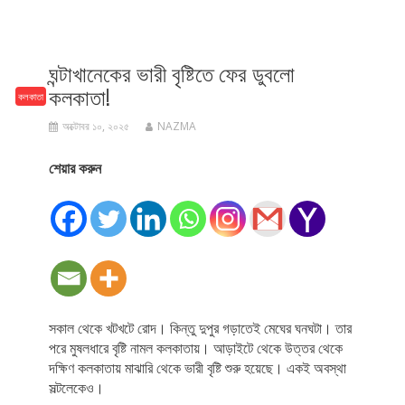
ঘন্টাখানেকের ভারী বৃষ্টিতে ফের ডুবলো
কলকাতা!
কলকাতা
অক্টোবর ১০, ২০২৫
NAZMA
শেয়ার করুন
সকাল থেকে খটখটে রোদ। কিন্তু দুপুর গড়াতেই মেঘের ঘনঘটা। তার
পরে মুষলধারে বৃষ্টি নামল কলকাতায়। আড়াইটে থেকে উত্তর থেকে
দক্ষিণ কলকাতায় মাঝারি থেকে ভারী বৃষ্টি শুরু হয়েছে। একই অবস্থা
সল্টলেকেও।