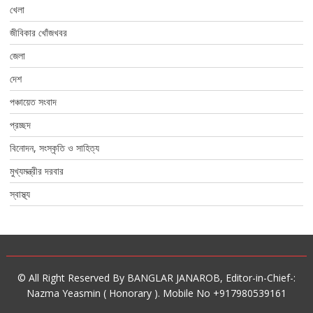
খেলা
জীবিকার খোঁজখবর
জেলা
দেশ
পঞ্চায়েত সংবাদ
প্রচ্ছদ
বিনোদন, সংস্কৃতি ও সাহিত্য
মুখ্যমন্ত্রীর দরবার
স্বাস্থ্য
© All Right Reserved By BANGLAR JANAROB, Editor-in-Chief-:
Nazma Yeasmin ( Honorary ). Mobile No +917980539161