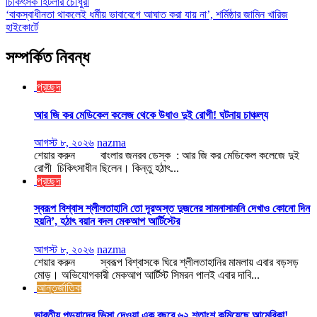
চিকিৎসক হিটলার চৌধুরী
‘বাকস্বাধীনতা থাকলেই ধর্মীয় ভাবাবেগে আঘাত করা যায় না’, শর্মিষ্ঠার জামিন খারিজ
হাইকোর্টে
সম্পর্কিত নিবন্ধ
প্রচ্ছদ
আর জি কর মেডিকেল কলেজ থেকে উধাও দুই রোগী! ঘটনায় চাঞ্চল্য
আগস্ট ৮, ২০২৬
nazma
শেয়ার করুন বাংলার জনরব ডেস্ক : আর জি কর মেডিকেল কলেজে দুই
রোগী চিকিৎসাধীন ছিলেন। কিন্তু হঠাৎ...
প্রচ্ছদ
স্বরূপ বিশ্বাস শ্লীলতাহানি তো দূরঅস্ত দুজনের সামনাসামনি দেখাও কোনো দিন
হয়নি’, হঠাৎ বয়ান বদল মেকআপ আর্টিস্টের
আগস্ট ৮, ২০২৬
nazma
শেয়ার করুন স্বরূপ বিশ্বাসকে ঘিরে শ্লীলতাহানির মামলায় এবার বড়সড়
মোড়। অভিযোগকারী মেকআপ আর্টিস্ট সিমরন পালই এবার দাবি...
আন্তর্জাতিক
ভারতীয় পড়ুয়াদের ভিসা দেওয়া এক বছরে ৬২ শতাংশ কমিয়েছে আমেরিকা!