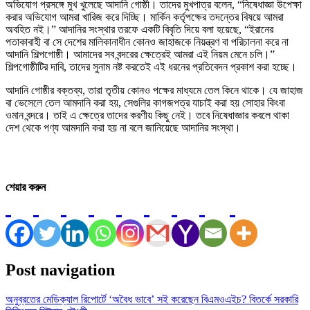
অভিযোগ প্রসঙ্গে মুখ খুলেছে আদানি গোষ্ঠী। তাদের মুখপাত্র বলেন, “নিষেধাজ্ঞা উপেক্ষা
করার অভিযোগ আমরা খারিজ করে দিচ্ছি। মার্কিন কর্তৃপক্ষের তদন্তের বিষয়ে আমরা
অবহিত নই।” আদানির সংস্থার তরফে একটি বিবৃতি দিয়ে বলা হয়েছে, “ইরানের
পতাকাবাহী বা সে দেশের মালিকানাধীন কোনও জাহাজকে নিয়ন্ত্রণ বা পরিচালনা করে না
আদানি শিল্পগোষ্ঠী। আমাদের সব বন্দরের ক্ষেত্রেই আমরা এই নিয়ম মেনে চলি।”
শিল্পগোষ্ঠীটির দাবি, তাদের সুনাম নষ্ট করতেই এই ধরনের প্রতিবেদন প্রকাশ করা হচ্ছে।
আদানি গোষ্ঠীর বক্তব্য, তারা তৃতীয় কোনও পক্ষের মাধ্যমে তেল কিনে থাকে। যে জাহাজ
বা ভেসেলে তেল আমদানি করা হয়, সেগুলির কাগজপত্র যাচাই করা হয় সোহার কিংবা
ওমান বন্দরে। তাই এ ক্ষেত্রে তাদের করণীয় কিছু নেই। তবে নিষেধাজ্ঞার কবলে থাকা
দেশ থেকে পণ্য আমদানি করা হয় না বলে জানিয়েছে আদানির সংস্থা।
শেয়ার করুন
Post navigation
অনুব্রতের মেডিক্যাল রিপোর্টে ‘অবৈধ ভাবে’ সই করেছেন বিএমওএইচ? বিতর্কে সরকারি