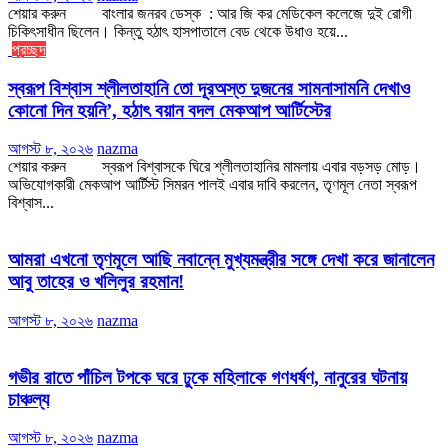
শেয়ার করুন বাংলার জনরব ডেস্ক : আর জি কর মেডিকেল কলেজে দুই রোগী
চিকিৎসাধীন ছিলেন। কিন্তু হঠাৎ হাসপাতালে বেড থেকে উধাও হয়ে...
প্রচ্ছদ
স্বরূপ বিশ্বাস শ্লীলতাহানি তো দূরঅস্ত দুজনের সামনাসামনি দেখাও
কোনো দিন হয়নি’, হঠাৎ বয়ান বদল মেকআপ আর্টিস্টের
আগস্ট ৮, ২০২৬
nazma
শেয়ার করুন স্বরূপ বিশ্বাসকে ঘিরে শ্লীলতাহানির মামলায় এবার বড়সড় মোড়।
অভিযোগকারী মেকআপ আর্টিস্ট সিমরন পালই এবার দাবি করলেন, তৃণমূল নেতা স্বরূপ
বিশ্বাস...
আমরা এখনো তৃণমূলে আছি নবান্নে মুখ্যমন্ত্রীর সঙ্গে দেখা করে জানালেন
আবু তাহের ও খলিলুর রহমান!
আগস্ট ৮, ২০২৬
nazma
গভীর রাতে পাঁচিল টপকে ঘরে ঢুকে মহিলাকে গণধর্ষণ, নানুরের ঘটনায়
চাঞ্চল্য
আগস্ট ৮, ২০২৬
nazma