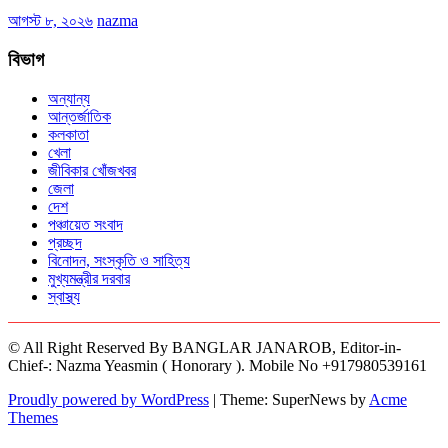
আগস্ট ৮, ২০২৬
nazma
বিভাগ
অন্যান্য
আন্তর্জাতিক
কলকাতা
খেলা
জীবিকার খোঁজখবর
জেলা
দেশ
পঞ্চায়েত সংবাদ
প্রচ্ছদ
বিনোদন, সংস্কৃতি ও সাহিত্য
মুখ্যমন্ত্রীর দরবার
স্বাস্থ্য
© All Right Reserved By BANGLAR JANAROB, Editor-in-
Chief-: Nazma Yeasmin ( Honorary ). Mobile No +917980539161
Proudly powered by WordPress
|
Theme: SuperNews by
Acme
Themes