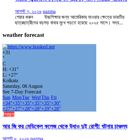
আগস্ট ৭, ২০২৬
nazma
শেয়ার করুন উচ্চশিক্ষার জন্য আমেরিকায় যাওয়ার ক্ষেত্রে ভারতীয়
ছাত্রছাত্রীদের বড়সড় বাধার মুখে পড়তে হয়েছে ২০২৫ সালে। সদ্য...
weather forecast
+
31
°
C
H:
+
31°
L:
+
27°
Kolkata
Saturday, 08 August
See 7-Day Forecast
Sun
Mon
Tue
Wed
Thu
Fri
+
34°
+
35°
+
35°
+
35°
+
35°
+
30°
+
27°
+
27°
+
28°
+
28°
+
29°
+
28°
প্রচ্ছদ
আর জি কর মেডিকেল কলেজ থেকে উধাও দুই রোগী! ঘটনায় চাঞ্চল্য
আগস্ট ৮, ২০২৬
nazma