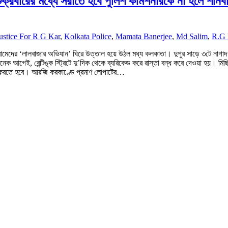
শুক্রবারের মধ্যে সরাতে হবে পুলিশ কমিশনারকে না হলে শনিব
ustice For R G Kar
,
Kolkata Police
,
Mamata Banerjee
,
Md Salim
,
R.G 
 বামেদের ‘লালবাজার অভিযান’ ঘিরে উত্তাল হয়ে উঠল মধ্য কলকাতা। দুপুর সাড়ে ৩টে না
আগেই, বেন্টিঙ্ক স্ট্রিটে দু’দিক থেকে ব্যরিকেড করে রাস্তা বন্ধ করে দেওয়া হয়। মিছিল
াগ করতে হবে। আরজি করকাণ্ডে প্রমাণ লোপাটের…