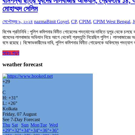
বামপন্থী ছাত্র যুবদের লালবাজার অভিযান, গ্রেফতার ১৪, 
মোহাম্মদ সেলিম
সেপ্টেম্বর ৯, ২০২৪
nazma
Binit Goyel
,
CP
,
CPIM
,
CPIM West Bengal
,
J
বিশেষ প্রতিনিধি : পুলিশ কমিশনার বিনীত গোয়েলের পদত্যাগের দাবিতে দুপুর থেকে চলছে
বামেদের লালবাজার অভিযান নিয়ে আগে থেকেই প্রস্তুতি নিয়েছিল পুলিশ। লালবাজারের অনেক 
বসে রয়েছে। বিক্ষোভকারীদের দাবি, পুলিশ কমিশনার বিনীত গোয়েলকে অবিলম্বে পদত্য
আরও পড়ুন
weather forecast
+
29
°
C
H:
+
31°
L:
+
26°
Kolkata
Friday, 07 August
See 7-Day Forecast
Thu
Sat
Sun
Mon
Tue
Wed
+
29°
+
32°
+
34°
+
34°
+
36°
+
36°