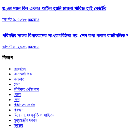
গুণ্ডা দমন বিল এখনও আইন হয়নি মামলা খারিজ হাই কোর্টের
আগস্ট ৬, ২০২৬
nazma
পরিষদীয় দলের বিধায়কদের সংখ্যাগরিষ্ঠতা নয়, শেষ কথা বলবে রাজনৈতিক দল
আগস্ট ৬, ২০২৬
nazma
বিভাগ
অন্যান্য
আন্তর্জাতিক
কলকাতা
খেলা
জীবিকার খোঁজখবর
জেলা
দেশ
পঞ্চায়েত সংবাদ
প্রচ্ছদ
বিনোদন, সংস্কৃতি ও সাহিত্য
মুখ্যমন্ত্রীর দরবার
স্বাস্থ্য