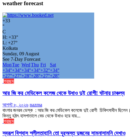
weather forecast
+
33
°
C
H:
+
33°
L:
+
27°
Kolkata
Sunday, 09 August
See 7-Day Forecast
Mon
Tue
Wed
Thu
Fri
Sat
+
34°
+
34°
+
34°
+
34°
+
32°
+
34°
+
27°
+
27°
+
28°
+
28°
+
27°
+
28°
প্রচ্ছদ
আর জি কর মেডিকেল কলেজ থেকে উধাও দুই রোগী! ঘটনায় চাঞ্চল্য
আগস্ট ৮, ২০২৬
nazma
বাংলার জনরব ডেস্ক : আর জি কর মেডিকেল কলেজে দুই রোগী চিকিৎসাধীন ছিলেন।
কিন্তু হঠাৎ হাসপাতালে বেড থেকে উধাও হয়ে যায়...
প্রচ্ছদ
স্বরূপ বিশ্বাস শ্লীলতাহানি তো দূরঅস্ত দুজনের সামনাসামনি দেখাও