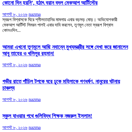
কোনো দিন হয়নি’, হঠাৎ বয়ান বদল মেকআপ আর্টিস্টের
আগস্ট ৮, ২০২৬
nazma
স্বরূপ বিশ্বাসকে ঘিরে শ্লীলতাহানির মামলায় এবার বড়সড় মোড়। অভিযোগকারী
মেকআপ আর্টিস্ট সিমরন পালই এবার দাবি করলেন, তৃণমূল নেতা স্বরূপ বিশ্বাস
কোনওদিন...
আমরা এখনো তৃণমূলে আছি নবান্নে মুখ্যমন্ত্রীর সঙ্গে দেখা করে জানালেন
আবু তাহের ও খলিলুর রহমান!
আগস্ট ৮, ২০২৬
nazma
গভীর রাতে পাঁচিল টপকে ঘরে ঢুকে মহিলাকে গণধর্ষণ, নানুরের ঘটনায়
চাঞ্চল্য
আগস্ট ৮, ২০২৬
nazma
স্কুল যাওয়ার পথে গুলিবিদ্ধ শিক্ষক নজরুল ইসলাম!
আগস্ট ৮, ২০২৬
nazma