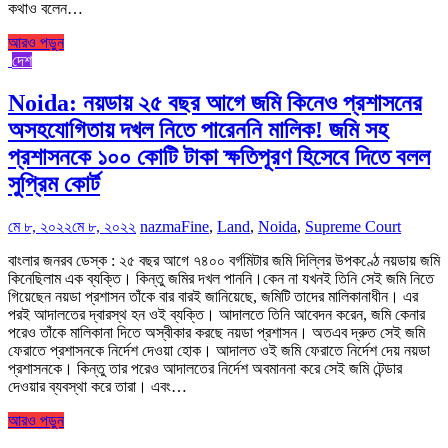
কথাও বলেন…
আরও পড়ুন
দেশ
Noida: নয়ডায় ২৫ বছর আগে জমি কিনেও প্রশাসনের
অসহযোগিতায় দখল নিতে পারেননি মালিক! জমি সহ
প্রশাসনকে ১০০ কোটি টাকা ক্ষতিপূরণ হিসেবে দিতে বলল
সুপ্রিম কোর্ট
মে ৮, ২০২২
মে ৮, ২০২২
nazma
Fine
,
Land
,
Noida
,
Supreme Court
বাংলার জনরব ডেস্ক : ২৫ বছর আগে ৭৪০০ বর্গমিটার জমি দিল্লির উপকণ্ঠে নয়ডায় জমি
কিনেছিলাম এক ব্যক্তি। কিন্তু জমির দখল পাননি।কেন না যখনই তিনি সেই জমি নিতে
গিয়েছেন নয়ডা প্রশাসন তাঁকে বার বারই জানিয়েছে, জমিটি তাদের মালিকানাধীন। এর
পরই আদালতের দ্বারস্থ হন ওই ব্যক্তি। আদালতে তিনি আবেদন করেন, জমি কেনার
পরেও তাঁকে মালিকানা দিতে অস্বীকার করছে নয়ডা প্রশাসন। অতএব দ্রুত সেই জমি
ফেরাতে প্রশাসনকে নির্দেশ দেওয়া হোক। আদালত ওই জমি ফেরাতে নির্দেশ দেয় নয়ডা
প্রশাসনকে। কিন্তু তার পরেও আদালতের নির্দেশ অবমাননা করে সেই জমি টেন্ডার
দেওয়ার ব্যবস্থা করে তারা। এবং…
আরও পড়ুন