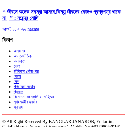
‘‘ জীবনে অনেক সমস্যা আসবে,কিন্তু জীবনের কোনও প্রশ্নপত্র থাকে
না।’’ : নরেন্দ্র মোদি
আগস্ট ৮, ২০২৬
nazma
বিভাগ
অন্যান্য
আন্তর্জাতিক
কলকাতা
খেলা
জীবিকার খোঁজখবর
জেলা
দেশ
পঞ্চায়েত সংবাদ
প্রচ্ছদ
বিনোদন, সংস্কৃতি ও সাহিত্য
মুখ্যমন্ত্রীর দরবার
স্বাস্থ্য
© All Right Reserved By BANGLAR JANAROB, Editor-in-
Chief-: Nazma Yeasmin ( Honorary ). Mobile No +917980539161