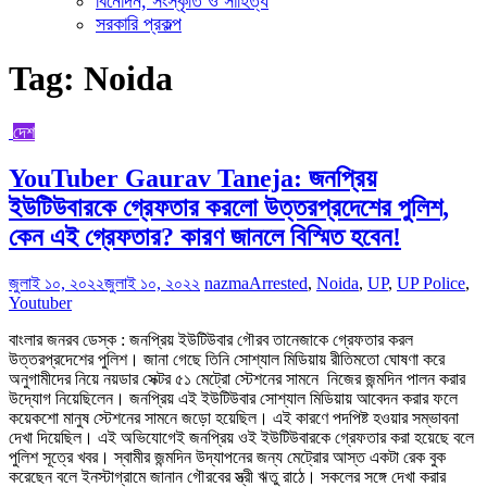
বিনোদন, সংস্কৃতি ও সাহিত্য
সরকারি প্রকল্প
Tag:
Noida
দেশ
YouTuber Gaurav Taneja: জনপ্রিয়
ইউটিউবারকে গ্রেফতার করলো উত্তরপ্রদেশের পুলিশ,
কেন এই গ্রেফতার? কারণ জানলে বিস্মিত হবেন!
জুলাই ১০, ২০২২
জুলাই ১০, ২০২২
nazma
Arrested
,
Noida
,
UP
,
UP Police
,
Youtuber
বাংলার জনরব ডেস্ক : জনপ্রিয় ইউটিউবার গৌরব তানেজাকে গ্রেফতার করল
উত্তরপ্রদেশের পুলিশ। জানা গেছে তিনি সোশ্যাল মিডিয়ায় রীতিমতো ঘোষণা করে
অনুগামীদের নিয়ে নয়ডার সেক্টর ৫১ মেট্রো স্টেশনের সামনে নিজের জন্মদিন পালন করার
উদ্যোগ নিয়েছিলেন। জনপ্রিয় এই ইউটিউবার সোশ্যাল মিডিয়ায় আবেদন করার ফলে
কয়েকশো মানুষ স্টেশনের সামনে জড়ো হয়েছিল। এই কারণে পদপিষ্ট হওয়ার সম্ভাবনা
দেখা দিয়েছিল। এই অভিযোগেই জনপ্রিয় ওই ইউটিউবারকে গ্রেফতার করা হয়েছে বলে
পুলিশ সূত্রে খবর। স্বামীর জন্মদিন উদ্‌‌যাপনের জন্য মেট্রোর আস্ত একটা রেক বুক
করেছেন বলে ইনস্টাগ্রামে জানান গৌরবের স্ত্রী ঋতু রাঠে। সকলের সঙ্গে দেখা করার