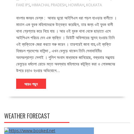
FAKE IPS
,
HIMACHAL PRADESH
,
HOWRAH
,
KOLKATA
বাংলার জনরব ডেস্ক : আবার ভূয়ো আইপিএস ধরা পড়ল হাওড়ার বালীতে ।
মাতাল এক যুবক মহিলাদেরকে উত্যক্ত করেছিল, তার জন্য ওই যুবক বালী
থানা গ্রেপ্তার করে নিয়ে যায় । আর ওই যুবক থানা থেকে ছাড়াতে এসে
আইপিএস পরিচয় দেন এক ব্যক্তি । ডিউটি অফিসারের সন্দেহ হওয়ায় তিনি
ওই ব্যক্তিকে জেরা করতে শুরু করেন । তারপরেই জানা যায়,ওই ব্যক্তি
হিমাচল প্রদেশের বাসিন্দা , এখন বেলুড়ে থাকেন তিনি সেনাবাহিনীর
অবসরপ্রাপ্ত সেপাই । পুলিশ সংবাদ মাধ্যমকে জানিয়েছে, শুক্রবার সন্ধ্যায়
বেলুড়ের ধর্মতলা রোডে মত্ত অবস্থায় মহিলাদের কটূক্তি করা ও লোকজনের
উপরে চড়াও হওয়ার অভিযোগে…
আরও পড়ুন
WEATHER FORECAST