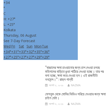
+
34
°
C
H:
+
27°
L:
+
25°
Kolkata
Thursday, 06 August
See 7-Day Forecast
Wed
Fri
Sat
Sun
Mon
Tue
+
34°
+
31°
+
33°
+
32°
+
35°
+
36°
+
27°
+
25°
+
27°
+
27°
+
29°
+
29°
‘‘বাচ্চাদের ক্ষমা চাওয়ানোর জন্য চাপ দেওয়া চলছে
মহিলাদের বাড়িতে গুন্ডা পাঠিয়ে দেওয়া হচ্ছে। তার পর
বলা হচ্ছে, ক্ষমা করে দেওয়া হল। এই রাজনীতি
ননসেন্স।’’ : রাহুল গান্ধী
আগস্ট ৫, ২০২৬
NAZMA
ফেসবুক থেকে মোদির ভিডিও সরিয়ে দেওয়ার জন্য ক্ষমা
চাইল মেটা।
আগস্ট ৫, ২০২৬
NAZMA