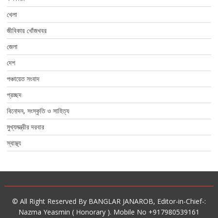
খেলা
জীবিকার খোঁজখবর
জেলা
দেশ
পঞ্চায়েত সংবাদ
প্রচ্ছদ
বিনোদন, সংস্কৃতি ও সাহিত্য
মুখ্যমন্ত্রীর দরবার
স্বাস্থ্য
© All Right Reserved By BANGLAR JANAROB, Editor-in-Chief-:
Nazma Yeasmin ( Honorary ). Mobile No +917980539161