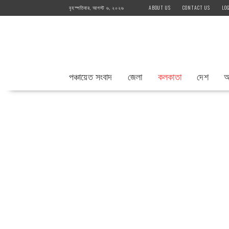
Skip
বৃহস্পতিবার, আগস্ট ৬, ২০২৬
ABOUT US
CONTACT US
LO
to
content
পঞ্চায়েত সংবাদ
জেলা
কলকাতা
দেশ
আ