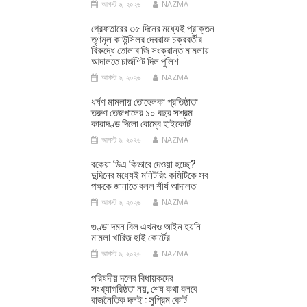
আগস্ট ৬, ২০২৬
NAZMA
গ্রেফতারের ৩৫ দিনের মধ্যেই প্রাক্তন
তৃণমূল কাউন্সিলর দেবরাজ চক্রবর্তীর
বিরুদ্ধে তোলাবাজি সংক্রান্ত মামলায়
আদালতে চার্জশিট দিল পুলিশ
আগস্ট ৬, ২০২৬
NAZMA
ধর্ষণ মামলায় তোহেলকা প্রতিষ্ঠাতা
তরুণ তেজপালের ১০ বছর সশ্রম
কারাদণ্ড দিলো বোম্বে হাইকোর্ট
আগস্ট ৬, ২০২৬
NAZMA
বকেয়া ডিএ কিভাবে দেওয়া হচ্ছে?
দুদিনের মধ্যেই মনিটরিং কমিটিকে সব
পক্ষকে জানাতে বলল শীর্ষ আদালত
আগস্ট ৬, ২০২৬
NAZMA
গুণ্ডা দমন বিল এখনও আইন হয়নি
মামলা খারিজ হাই কোর্টের
আগস্ট ৬, ২০২৬
NAZMA
পরিষদীয় দলের বিধায়কদের
সংখ্যাগরিষ্ঠতা নয়, শেষ কথা বলবে
রাজনৈতিক দলই : সুপ্রিম কোর্ট