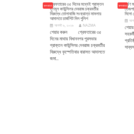
গ্রেফতারের ৩৫ দিনের মধ্যেই প্রাক্তন
ধর্ষণ 
কলকাতা
কলকাতা
তৃণমূল কাউন্সিলর দেবরাজ চক্রবর্তীর
তেজপা
বিরুদ্ধে তোলাবাজি সংক্রান্ত মামলায়
দিলো ব
আদালতে চার্জশিট দিল পুলিশ
আগস
আগস্ট ৬, ২০২৬
NAZMA
শেয়া
শেয়ার করুন গ্রেফতারের ৩৫
সহকর্
দিনের মাথায় বিধাননগর পুরসভার
প্রতি
প্রাক্তন কাউন্সিলর দেবরাজ চক্রবর্তীর
সাব্য
বিরুদ্ধে বৃহস্পতিবার বারাসত আদালতে
জমা...