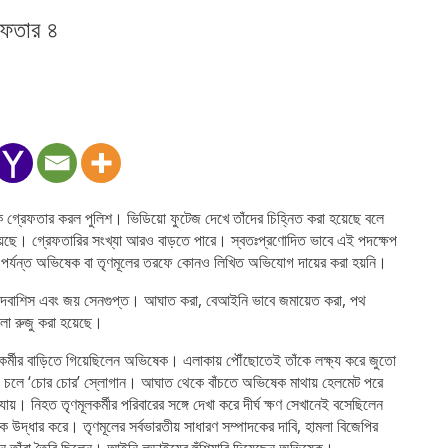
েফতার ৪
ে গ্রেফতার করল পুলিশ। ভিডিয়ো ফুটেজ দেখে তাঁদের চিহ্নিত করা হয়েছে বলে
েছে। গ্রেফতারির সংখ্যা আরও বাড়তে পারে। স্বতঃপ্রণোদিত ভাবে এই পদক্ষেপ
 পর্যন্ত অভিষেক বা তৃণমূলের তরফে কোনও লিখিত অভিযোগ দায়ের করা হয়নি।
, দেবাশিস এবং জয় সেনগুপ্ত। আঘাত করা, বেআইনি ভাবে জমায়েত করা, পথ
মলা রুজু করা হয়েছে।
লকর্মীর বাড়িতে গিয়েছিলেন অভিষেক। এলাকায় পৌঁছোতেই তাঁকে লক্ষ্য করে জুতো
 চলে ‘চোর চোর’ স্লোগান। আঘাত থেকে বাঁচতে অভিষেক মাথায় হেলমেট পরে
ায়। নিহত তৃণমূলকর্মীর পরিবারের সঙ্গে দেখা করে দীর্ঘ ক্ষণ সেখানেই বসেছিলেন
কে উদ্ধার করে। তৃণমূলের সর্বভারতীয় সাধারণ সম্পাদকের দাবি, হামলা বিজেপির