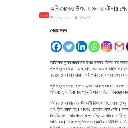
অভিষেকের উপর হামলার ঘটনায় গ্র
কলকাতা
মে ৩১, ২০২৬
NAZMA
শেয়ার করুন
অভিষেক বন্দ্যোপাধ্যায়ের উপর হামলার ঘটনায় চার জনক
পুলিশ সূত্রে খবর। এ ছাড়াও তিন জনকে আটক করা হয়
করেছে সোনারপুর থানা। এই প্রতিবেদন প্রকাশের সময়
পুলিশ সূত্রে খবর, ধৃতেরা হলেন আকাশ গায়েন, কাজল
আটকানো, গালিগালাজ প্রভৃতি ধারায় তাঁদের বিরুদ্ধে মা
শনিবার সোনারপুরে ভোটপরবর্তী হিংসায় নিহত এক তৃণমূ
এবং ডিম ছোড়া হয়। পাথরও ছোড়েন কেউ কেউ। সঙ্গে
নিয়েছিলেন। তার পরেও ধস্তাধস্তিতে তাঁর জামা ছিঁড়ে য
অভিষেক। বিকেলে পুলিশ এবং কেন্দ্রীয় বাহিনী গিয়ে তাঁ