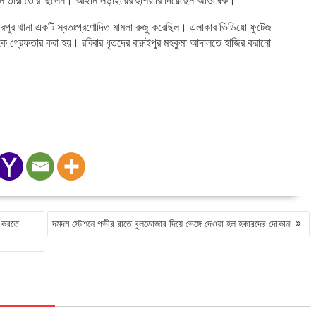
তাঁরা তৈরি ছিলেন। আইনি লড়াইয়ের হুঁশিয়ারি দিয়েছেন অভিষেক।
ারপুর থানা একটি স্বতঃপ্রণোদিত মামলা রুজু করেছিল। এলাকার ভিডিয়ো ফুটেজ
কে গ্রেফতার করা হয়। রবিবার ধৃতদের বারুইপুর মহকুমা আদালতে হাজির করানো
ণ করতে
দমদম স্টেশনে গভীর রাতে বুলডোজার দিয়ে ভেঙ্গে দেওয়া হল হকারদের দোকান!