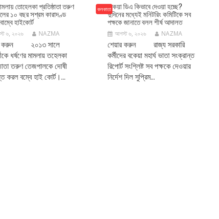
মামলায় তোহেলকা প্রতিষ্ঠাতা তরুণ
বকেয়া ডিএ কিভাবে দেওয়া হচ্ছে?
কলকাতা
লের ১০ বছর সশ্রম কারাদণ্ড
দুদিনের মধ্যেই মনিটরিং কমিটিকে সব
োম্বে হাইকোর্ট
পক্ষকে জানাতে বলল শীর্ষ আদালত
্ট ৬, ২০২৬
NAZMA
আগস্ট ৬, ২০২৬
NAZMA
র করুন ২০১৩ সালে
শেয়ার করুন রাজ্য সরকারি
মীকে ধর্ষণের মামলায় তহেলকা
কর্মীদের বকেয়া মহার্ঘ ভাতা সংক্রান্ত
ষ্ঠাতা তরুণ তেজপালকে দোষী
রিপোর্ট সংশ্লিষ্ট সব পক্ষকে দেওয়ার
স্ত করল বম্বে হাই কোর্ট।...
নির্দেশ দিল সুপ্রিম...