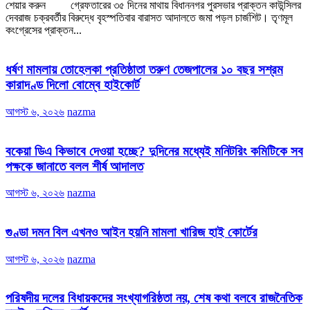
শেয়ার করুন গ্রেফতারের ৩৫ দিনের মাথায় বিধাননগর পুরসভার প্রাক্তন কাউন্সিলর
দেবরাজ চক্রবর্তীর বিরুদ্ধে বৃহস্পতিবার বারাসত আদালতে জমা পড়ল চার্জশিট। তৃণমূল
কংগ্রেসের প্রাক্তন...
ধর্ষণ মামলায় তোহেলকা প্রতিষ্ঠাতা তরুণ তেজপালের ১০ বছর সশ্রম
কারাদণ্ড দিলো বোম্বে হাইকোর্ট
আগস্ট ৬, ২০২৬
nazma
বকেয়া ডিএ কিভাবে দেওয়া হচ্ছে? দুদিনের মধ্যেই মনিটরিং কমিটিকে সব
পক্ষকে জানাতে বলল শীর্ষ আদালত
আগস্ট ৬, ২০২৬
nazma
গুণ্ডা দমন বিল এখনও আইন হয়নি মামলা খারিজ হাই কোর্টের
আগস্ট ৬, ২০২৬
nazma
পরিষদীয় দলের বিধায়কদের সংখ্যাগরিষ্ঠতা নয়, শেষ কথা বলবে রাজনৈতিক