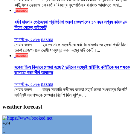
কাউন্সিলর দেবরাজ চক্রবর্তীর বিরুদ্ধে বৃহস্পতিবার বারাসত আদালতে জমা...
কলকাতা
ধর্ষণ মামলায় তোহেলকা প্রতিষ্ঠাতা তরুণ তেজপালের ১০ বছর সশ্রম কারাদণ্ড
দিলো বোম্বে হাইকোর্ট
আগস্ট ৬, ২০২৬
nazma
শেয়ার করুন ২০১৩ সালে সহকর্মীকে ধর্ষণের মামলায় তহেলকা প্রতিষ্ঠাতা
তরুণ তেজপালকে দোষী সাব্যস্ত করল বম্বে হাই কোর্ট।...
কলকাতা
বকেয়া ডিএ কিভাবে দেওয়া হচ্ছে? দুদিনের মধ্যেই মনিটরিং কমিটিকে সব পক্ষকে
জানাতে বলল শীর্ষ আদালত
আগস্ট ৬, ২০২৬
nazma
শেয়ার করুন রাজ্য সরকারি কর্মীদের বকেয়া মহার্ঘ ভাতা সংক্রান্ত রিপোর্ট
সংশ্লিষ্ট সব পক্ষকে দেওয়ার নির্দেশ দিল সুপ্রিম...
weather forecast
+
29
°