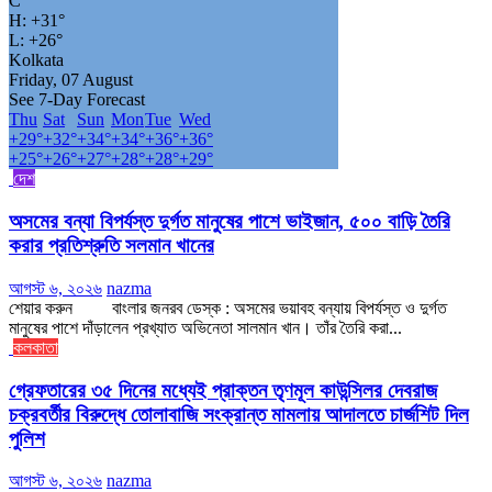
C
H:
+
31°
L:
+
26°
Kolkata
Friday, 07 August
See 7-Day Forecast
Thu
Sat
Sun
Mon
Tue
Wed
+
29°
+
32°
+
34°
+
34°
+
36°
+
36°
+
25°
+
26°
+
27°
+
28°
+
28°
+
29°
দেশ
অসমের বন্যা বিপর্যস্ত দুর্গত মানুষের পাশে ভাইজান, ৫০০ বাড়ি তৈরি
করার প্রতিশ্রুতি সলমান খানের
আগস্ট ৬, ২০২৬
nazma
শেয়ার করুন বাংলার জনরব ডেস্ক : অসমের ভয়াবহ বন্যায় বিপর্যস্ত ও দুর্গত
মানুষের পাশে দাঁড়ালেন প্রখ্যাত অভিনেতা সালমান খান। তাঁর তৈরি করা...
কলকাতা
গ্রেফতারের ৩৫ দিনের মধ্যেই প্রাক্তন তৃণমূল কাউন্সিলর দেবরাজ
চক্রবর্তীর বিরুদ্ধে তোলাবাজি সংক্রান্ত মামলায় আদালতে চার্জশিট দিল
পুলিশ
আগস্ট ৬, ২০২৬
nazma