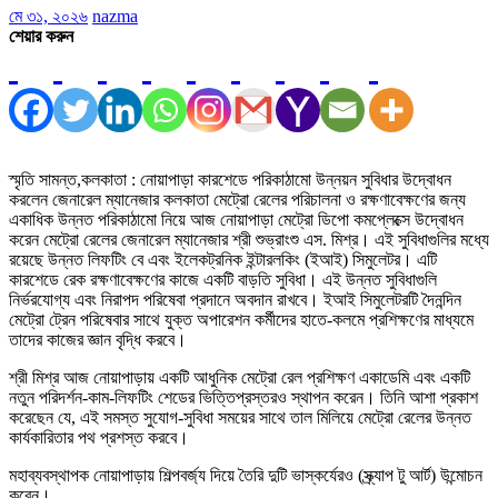
মে ৩১, ২০২৬
nazma
শেয়ার করুন
স্মৃতি সামন্ত,কলকাতা : নোয়াপাড়া কারশেডে পরিকাঠামো উন্নয়ন সুবিধার উদ্বোধন
করলেন জেনারেল ম্যানেজার কলকাতা মেট্রো রেলের পরিচালনা ও রক্ষণাবেক্ষণের জন্য
একাধিক উন্নত পরিকাঠামো নিয়ে আজ নোয়াপাড়া মেট্রো ডিপো কমপ্লেক্সে উদ্বোধন
করেন মেট্রো রেলের জেনারেল ম্যানেজার শ্রী শুভ্রাংশু এস. মিশ্র। এই সুবিধাগুলির মধ্যে
রয়েছে উন্নত লিফটিং বে এবং ইলেকট্রনিক ইন্টারলকিং (ইআই) সিমুলেটর। এটি
কারশেডে রেক রক্ষণাবেক্ষণের কাজে একটি বাড়তি সুবিধা। এই উন্নত সুবিধাগুলি
নির্ভরযোগ্য এবং নিরাপদ পরিষেবা প্রদানে অবদান রাখবে। ইআই সিমুলেটরটি দৈনন্দিন
মেট্রো ট্রেন পরিষেবার সাথে যুক্ত অপারেশন কর্মীদের হাতে-কলমে প্রশিক্ষণের মাধ্যমে
তাদের কাজের জ্ঞান বৃদ্ধি করবে।
শ্রী মিশ্র আজ নোয়াপাড়ায় একটি আধুনিক মেট্রো রেল প্রশিক্ষণ একাডেমি এবং একটি
নতুন পরিদর্শন-কাম-লিফটিং শেডের ভিত্তিপ্রস্তরও স্থাপন করেন। তিনি আশা প্রকাশ
করেছেন যে, এই সমস্ত সুযোগ-সুবিধা সময়ের সাথে তাল মিলিয়ে মেট্রো রেলের উন্নত
কার্যকারিতার পথ প্রশস্ত করবে।
মহাব্যবস্থাপক নোয়াপাড়ায় শিল্পবর্জ্য দিয়ে তৈরি দুটি ভাস্কর্যেরও (স্ক্র্যাপ টু আর্ট) উন্মোচন
করেন।