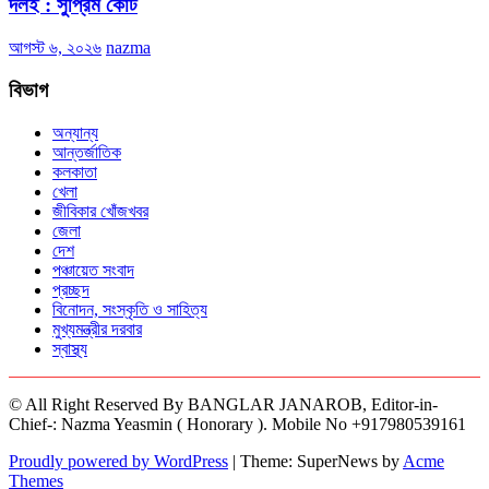
দলই : সুপ্রিম কোর্ট
আগস্ট ৬, ২০২৬
nazma
বিভাগ
অন্যান্য
আন্তর্জাতিক
কলকাতা
খেলা
জীবিকার খোঁজখবর
জেলা
দেশ
পঞ্চায়েত সংবাদ
প্রচ্ছদ
বিনোদন, সংস্কৃতি ও সাহিত্য
মুখ্যমন্ত্রীর দরবার
স্বাস্থ্য
© All Right Reserved By BANGLAR JANAROB, Editor-in-
Chief-: Nazma Yeasmin ( Honorary ). Mobile No +917980539161
Proudly powered by WordPress
|
Theme: SuperNews by
Acme
Themes