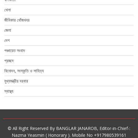
খেলা
জীবিকার খোঁজখবর
জেলা
দেশ
পঞ্চায়েত সংবাদ
প্রচ্ছদ
বিনোদন, সংস্কৃতি ও সাহিত্য
মুখ্যমন্ত্রীর দরবার
স্বাস্থ্য
© All Right Reserved By BANGLAR JANAROB, Editor-in-Chief-:
Nazma Yeasmin ( Honorary ). Mobile No +917980539161