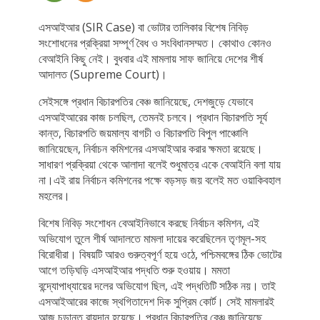
এসআইআর (SIR Case) বা ভোটার তালিকার বিশেষ নিবিড়
সংশোধনের প্রক্রিয়া সম্পূর্ণ বৈধ ও সংবিধানসম্মত। কোথাও কোনও
বেআইনি কিছু নেই। বুধবার এই মামলায় সাফ জানিয়ে দেশের শীর্ষ
আদালত (Supreme Court)।
সেইসঙ্গে প্রধান বিচারপতির বেঞ্চ জানিয়েছে, দেশজুড়ে যেভাবে
এসআইআরের কাজ চলছিল, তেমনই চলবে। প্রধান বিচারপতি সূর্য
কান্ত, বিচারপতি জয়মাল্য বাগচী ও বিচারপতি বিপুল পাঞ্চোলি
জানিয়েছেন, নির্বাচন কমিশনের এসআইআর করার ক্ষমতা রয়েছে।
সাধারণ প্রক্রিয়া থেকে আলাদা বলেই শুধুমাত্র একে বেআইনি বলা যায়
না।এই রায় নির্বাচন কমিশনের পক্ষে বড়সড় জয় বলেই মত ওয়াকিবহাল
মহলের।
বিশেষ নিবিড় সংশোধন বেআইনিভাবে করছে নির্বাচন কমিশন, এই
অভিযোগ তুলে শীর্ষ আদালতে মামলা দায়ের করেছিলেন তৃণমূল-সহ
বিরোধীরা। বিষয়টি আরও গুরুত্বপূর্ণ হয়ে ওঠে, পশ্চিমবঙ্গের ঠিক ভোটের
আগে তড়িঘড়ি এসআইআর পদ্ধতি শুরু হওয়ায়। মমতা
বন্দ্যোপাধ্যায়ের দলের অভিযোগ ছিল, এই পদ্ধতিটি সঠিক নয়। তাই
এসআইআরের কাজে স্থগিতাদেশ দিক সুপ্রিম কোর্ট। সেই মামলারই
আজ চূড়ান্ত রায়দান হয়েছে। প্রধান বিচারপতির বেঞ্চ জানিয়েছে,