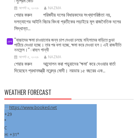
: সুপ্রিম কোর্ট
আগস্ট ৬, ২০২৬
NAZMA
শেয়ার করুন পরিষদীয় দলের বিধায়কদের সংখ্যাগরিষ্ঠতা নয়,
দলত্যাগের আইনি বিচার কিংবা প্রতীকের লড়াইয়ে মূল রাজনৈতিক দলের
সিদ্ধান্ত...
‘‘বাচ্চাদের ক্ষমা চাওয়ানোর জন্য চাপ দেওয়া চলছে মহিলাদের বাড়িতে গুন্ডা
দেশ
পাঠিয়ে দেওয়া হচ্ছে। তার পর বলা হচ্ছে, ক্ষমা করে দেওয়া হল। এই রাজনীতি
ননসেন্স।’’ : রাহুল গান্ধী
আগস্ট ৫, ২০২৬
NAZMA
শেয়ার করুন আন্দোলন করা পড়ুয়াদের ‘ক্ষমা’ করে দেওয়ার বার্তা
দিয়েছেন প্রধানমন্ত্রী নরেন্দ্র মোদী। নয়ডার ১৫ বছরের এক...
WEATHER FORECAST
+
29
°
C
H:
+
31°