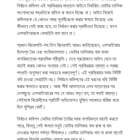
নির্বাচন কমিশন এই প্রক্রিয়ার মাধ্যমে আইনে নির্ধারিত ভোটার তালিকা
সংশোধনের পদ্ধতিকে বাতিল বা বদলে দিচ্ছে না। আইন নিজেই
কমিশনকে যে কোনও সময় পুনর্বিবেচনা করার ক্ষমতা দিয়েছে এবং
কীভাবে সেই কাজ হবে, তা নির্ধারণ করার স্বাধীনতা দিয়েছে। ফলে
এসআইআরকে বেআইনি বলা যাবে না।
প্রধান বিচারপতি-সহ তিন বিচারপতি আরও জানিয়েছেন, এসআইআর
উদ্দেশ্য বৈধ এবং সংবিধানসম্মত। ভোটার তালিকায় নাম থাকা
নাগরিকত্বের প্রাথমিক স্বীকৃতি। তবে প্রয়োজনে আইন মেনে তা
যাচাই করায় কোনও অন্যায় নেই। সেই প্রক্রিয়ায় ন্যায্য ও স্বচ্ছ
পদ্ধতি অনুসরণ করা সবচেয়ে গুরুত্বপূর্ণ। এই প্রক্রিয়ার সময় নির্দিষ্ট
নথি চাওয়া বেআইনি নয়। নির্বাচন কমিশনের এই ধরনের নথি নির্দিষ্ট
করার ক্ষমতাও রয়েছে। আজ শীর্ষ আদালতের এসব মন্তব্যের পর
দেশজুড়ে এসআইআরের পথ যে আরও মসৃণ হল, তা বলাই বাহুল্য।
সেইসঙ্গে বিরোধীদের প্রতিটি অভিযোগও যুক্তি সহকারে খারিজ করে
দিল সুপ্রিম কোর্ট।
নির্বাচন কমিশন ভোটার তালিকা তৈরির সময় নাগরিকত্ব যাচাই করতে
পারে, কিন্তু সেই ক্ষমতা শুধুই ভোটার তালিকায় নাম রাখা বা বাদ
দেওয়ার প্রশ্ন পর্যন্ত সীমাবদ্ধ। ভোটার তালিকায় নাম না থাকা মানেই
কাউকে বিদেশি নাগরিক ঘোষণা করা যাবে না।