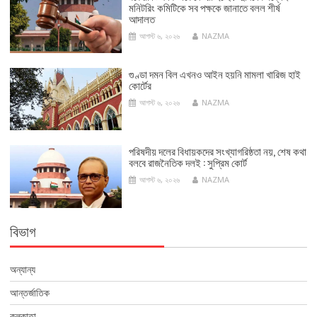
মনিটরিং কমিটিকে সব পক্ষকে জানাতে বলল শীর্ষ
আদালত
আগস্ট ৬, ২০২৬
NAZMA
গুণ্ডা দমন বিল এখনও আইন হয়নি মামলা খারিজ হাই
কোর্টের
আগস্ট ৬, ২০২৬
NAZMA
পরিষদীয় দলের বিধায়কদের সংখ্যাগরিষ্ঠতা নয়, শেষ কথা
বলবে রাজনৈতিক দলই : সুপ্রিম কোর্ট
আগস্ট ৬, ২০২৬
NAZMA
বিভাগ
অন্যান্য
আন্তর্জাতিক
কলকাতা