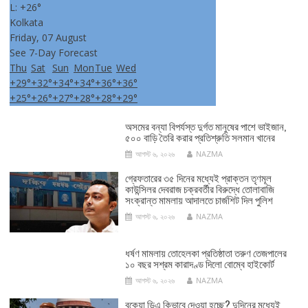
L:
+
26°
Kolkata
Friday, 07 August
See 7-Day Forecast
Thu
Sat
Sun
Mon
Tue
Wed
+
29°
+
32°
+
34°
+
34°
+
36°
+
36°
+
25°
+
26°
+
27°
+
28°
+
28°
+
29°
অসমের বন্যা বিপর্যস্ত দুর্গত মানুষের পাশে ভাইজান,
৫০০ বাড়ি তৈরি করার প্রতিশ্রুতি সলমান খানের
আগস্ট ৬, ২০২৬
NAZMA
গ্রেফতারের ৩৫ দিনের মধ্যেই প্রাক্তন তৃণমূল
কাউন্সিলর দেবরাজ চক্রবর্তীর বিরুদ্ধে তোলাবাজি
সংক্রান্ত মামলায় আদালতে চার্জশিট দিল পুলিশ
আগস্ট ৬, ২০২৬
NAZMA
ধর্ষণ মামলায় তোহেলকা প্রতিষ্ঠাতা তরুণ তেজপালের
১০ বছর সশ্রম কারাদণ্ড দিলো বোম্বে হাইকোর্ট
আগস্ট ৬, ২০২৬
NAZMA
বকেয়া ডিএ কিভাবে দেওয়া হচ্ছে? দুদিনের মধ্যেই