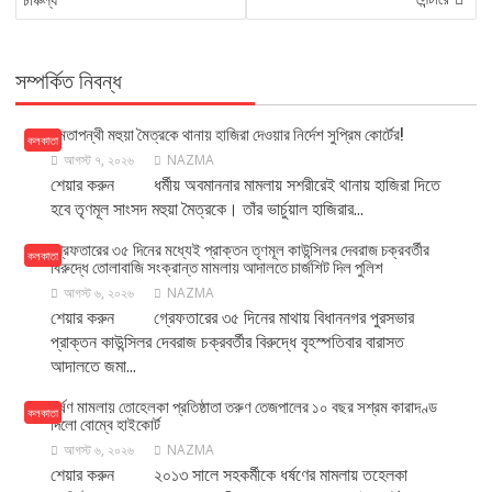
সম্পর্কিত নিবন্ধ
মমতাপন্থী মহুয়া মৈত্রকে থানায় হাজিরা দেওয়ার নির্দেশ সুপ্রিম কোর্টের!
কলকাতা
আগস্ট ৭, ২০২৬
NAZMA
শেয়ার করুন ধর্মীয় অবমাননার মামলায় সশরীরেই থানায় হাজিরা দিতে
হবে তৃণমূল সাংসদ মহুয়া মৈত্রকে। তাঁর ভার্চুয়াল হাজিরার...
গ্রেফতারের ৩৫ দিনের মধ্যেই প্রাক্তন তৃণমূল কাউন্সিলর দেবরাজ চক্রবর্তীর
কলকাতা
বিরুদ্ধে তোলাবাজি সংক্রান্ত মামলায় আদালতে চার্জশিট দিল পুলিশ
আগস্ট ৬, ২০২৬
NAZMA
শেয়ার করুন গ্রেফতারের ৩৫ দিনের মাথায় বিধাননগর পুরসভার
প্রাক্তন কাউন্সিলর দেবরাজ চক্রবর্তীর বিরুদ্ধে বৃহস্পতিবার বারাসত
আদালতে জমা...
ধর্ষণ মামলায় তোহেলকা প্রতিষ্ঠাতা তরুণ তেজপালের ১০ বছর সশ্রম কারাদণ্ড
কলকাতা
দিলো বোম্বে হাইকোর্ট
আগস্ট ৬, ২০২৬
NAZMA
শেয়ার করুন ২০১৩ সালে সহকর্মীকে ধর্ষণের মামলায় তহেলকা