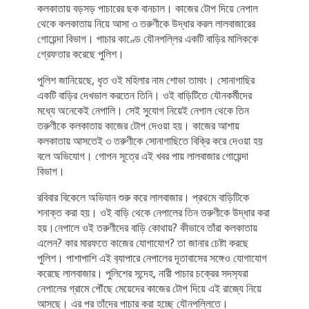
কলকাতায় বড়সড় পাচারের ছক বানচাল। কাজের টোপ দিয়ে নেপাল
থেকে কলকাতায় নিয়ে আসা ৩ তরুণীকে উদ্ধার করল লালবাজারের
গোয়েন্দা বিভাগ। পাচার কাণ্ডে যৌনপল্লির একটি বাড়ির মালিককে
গ্রেফতার করেছে পুলিশ।
পুলিশ জানিয়েছে, ধৃত ওই মহিলার নাম শোভা তামাং। সোনাগাছির
একটি বাড়ির দেখভাল করতেন তিনি। ওই বাড়িটিতে যৌনকর্মীদের
মধ্যে অনেকেই নেপালি। সেই সুযোগ নিয়েই নেপাল থেকে তিন
তরুণীকে কলকাতায় কাজের টোপ দেওয়া হয়। কাজের আশায়
কলকাতায় আসতেই ৩ তরুণীকে সোনাগাছিতে বিক্রি করে দেওয়া হয়
বলে অভিযোগ। গোপন সূত্রে এই খবর পায় লালবাজার গোয়েন্দা
বিভাগ।
রবিবার বিকেলে অভিযান শুরু করে লালবাজার। প্রথমে বাড়িটিকে
শনাক্ত করা হয়। ওই বাড়ি থেকে নেপালের তিন তরুণীকে উদ্ধার করা
হয়।নেপালে ওই তরুণীদের বাড়ি কোথায়? কীভাবে তাঁরা কলকাতায়
এলেন? কার মারফতে কাজের যোগাযোগ? তা জানার চেষ্টা করছে
পুলিশ। পাশাপাশি এই ব‌্যাপারে নেপালের দূতাবাসের সঙ্গেও যোগাযোগ
করেছে লালবাজার। পুলিশের সন্দেহ, নারী পাচার চক্রের সদস‌্যরা
নেপালের গ্রামে পৌঁছে মেয়েদের কাজের টোপ দিয়ে এই রাজ্যে নিয়ে
আসছে। এর পর তাঁদের পাচার করা হচ্ছে যৌনপল্লিতে।