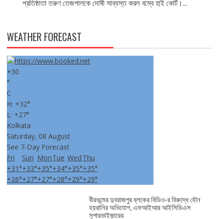
প্রতিষ্ঠাতা তরুণ তেজপালকে দোষী সাব্যস্ত করল বম্বে হাই কোর্ট।...
WEATHER FORECAST
+
30
°
C
H:
+
32°
L:
+
27°
Kolkata
Saturday, 08 August
See 7-Day Forecast
Fri
Sun
Mon
Tue
Wed
Thu
+
31°
+
33°
+
35°
+
34°
+
35°
+
35°
+
26°
+
27°
+
27°
+
28°
+
29°
+
29°
বীরভূমের দুবরাজপুর ব্লকের বিডিও-র বিরুদ্ধে যৌন
হয়রানির অভিযোগ, এফআইআর আইসিডিএস
সুপারভাইজ়ারের