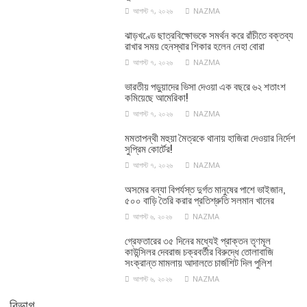
আগস্ট ৭, ২০২৬
NAZMA
ঝাড়খণ্ডে ছাত্রবিক্ষোভকে সমর্থন করে রাঁচীতে বক্তব্য
রাখার সময় হেনস্থার শিকার হলেন নেহা বোরা
আগস্ট ৭, ২০২৬
NAZMA
ভারতীয় পড়ুয়াদের ভিসা দেওয়া এক বছরে ৬২ শতাংশ
কমিয়েছে আমেরিকা!
আগস্ট ৭, ২০২৬
NAZMA
মমতাপন্থী মহুয়া মৈত্রকে থানায় হাজিরা দেওয়ার নির্দেশ
সুপ্রিম কোর্টের!
আগস্ট ৭, ২০২৬
NAZMA
অসমের বন্যা বিপর্যস্ত দুর্গত মানুষের পাশে ভাইজান,
৫০০ বাড়ি তৈরি করার প্রতিশ্রুতি সলমান খানের
আগস্ট ৬, ২০২৬
NAZMA
গ্রেফতারের ৩৫ দিনের মধ্যেই প্রাক্তন তৃণমূল
কাউন্সিলর দেবরাজ চক্রবর্তীর বিরুদ্ধে তোলাবাজি
সংক্রান্ত মামলায় আদালতে চার্জশিট দিল পুলিশ
আগস্ট ৬, ২০২৬
NAZMA
বিভাগ