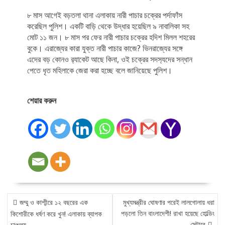
৮ মাস আগেই বড়তলা থানা এলাকায় নারী পাচার চক্রের পর্দাফাঁস
করেছিল পুলিশ। একটি বাড়ি থেকে উদ্ধার হয়েছিল ৯ নাবালিকা সহ
মোট ১১ জন। ৮ মাস পর ফের নারী পাচার চক্রের হদিশ মিলল শহরের
বুকে। এরাজ্যের কারা যুক্ত নারী পাচার কাজে? ভিনরাজ্যের সঙ্গে
এদের বড় কোনও র‌্যাকেট আছে কিনা, ওই চক্রের সদস‌্যদের সন্ধান
পেতে ধৃত মহিলাকে জেরা করা হচ্ছে বলে জানিয়েছে পুলিশ।
শেয়ার করুন
POST
জম্মু ও কাশ্মীরে ১২ বছরের এক
মুখ্যমন্ত্রীর ঘোষণার পরেই লালগোলায় ধরা
NAVIGATION
পড়লো তিন বাংলাদেশী! রাখা হয়েছে হোল্ডিং
কিশোরীকে ধর্ষণ করে খুন! এলাকায় ব্যাপক
সেন্টারে
চাঞ্চল্য