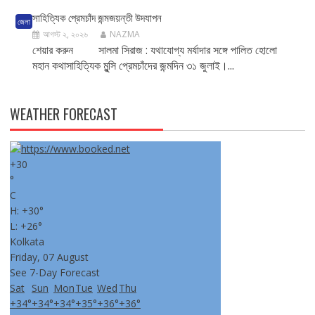
সাহিত্যিক প্রেমচাঁদ জন্মজয়ন্তী উদযাপন
জেলা
আগস্ট ২, ২০২৬
NAZMA
শেয়ার করুন সালমা সিরাজ : যথাযোগ্য মর্যাদার সঙ্গে পালিত হোলো
মহান কথাসাহিত্যিক মু্ন্সি প্রেমচাঁদের জন্মদিন ৩১ জুলাই।...
WEATHER FORECAST
+
30
°
C
H:
+
30°
L:
+
26°
Kolkata
Friday, 07 August
See 7-Day Forecast
Sat
Sun
Mon
Tue
Wed
Thu
+
34°
+
34°
+
34°
+
35°
+
36°
+
36°