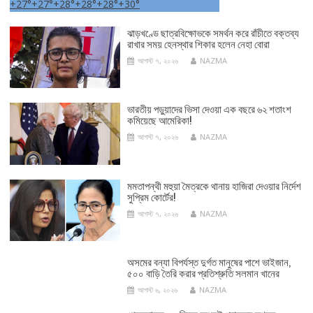
+
27°
+
27°
+
28°
+
28°
+
28°
+
30°
ঝাড়খণ্ডে ছাত্রবিক্ষোভকে সমর্থন করে রাঁচীতে বক্তব্য
রাখার সময় হেনস্থার শিকার হলেন নেহা বোরা
আগস্ট ৭, ২০২৬
NAZMA
ভারতীয় পড়ুয়াদের ভিসা দেওয়া এক বছরে ৬২ শতাংশ
কমিয়েছে আমেরিকা!
আগস্ট ৭, ২০২৬
NAZMA
মমতাপন্থী মহুয়া মৈত্রকে থানায় হাজিরা দেওয়ার নির্দেশ
সুপ্রিম কোর্টের!
আগস্ট ৭, ২০২৬
NAZMA
অসমের বন্যা বিপর্যস্ত দুর্গত মানুষের পাশে ভাইজান,
৫০০ বাড়ি তৈরি করার প্রতিশ্রুতি সলমান খানের
আগস্ট ৬, ২০২৬
NAZMA