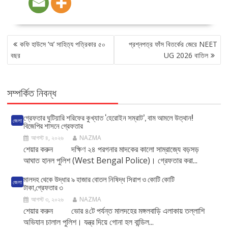
POST
কফি হাউসে ‘অ’ সাহিত্য পত্রিকার ৫০
প্রশ্নপত্র ফাঁস বিতর্কের জেরে NEET
NAVIGATION
বছর
UG 2026 বাতিল
সম্পর্কিত নিবন্ধ
গ্রেফতার ঘুটিয়ারি শরিফের কুখ্যাত ‘হেরোইন সম্রাট’, বাম আমলে উত্থান!
জেলা
বিজেপির শাসনে গ্রেফতার
আগস্ট ৪, ২০২৬
NAZMA
শেয়ার করুন দক্ষিণ ২৪ পরগনার মাদকের কালো সাম্রাজ্যে বড়সড়
আঘাত হানল পুলিশ (West Bengal Police)। গ্রেফতার করা...
মালদহ থেকে উদ্ধার ৯ হাজার বোতল নিষিদ্ধ সিরাপ ও কোটি কোটি
জেলা
টাকা,গ্রেফতার ৩
আগস্ট ৩, ২০২৬
NAZMA
শেয়ার করুন ভোর ৪টে পর্যন্ত মালদহের মঙ্গলবাড়ি এলাকায় তল্লাশি
অভিযান চালাল পুলিশ। যন্ত্র দিয়ে গোনা হল বান্ডিল...