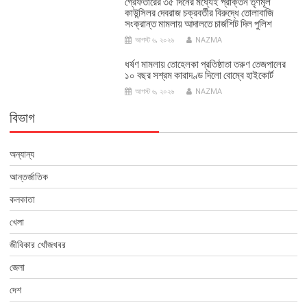
গ্রেফতারের ৩৫ দিনের মধ্যেই প্রাক্তন তৃণমূল
কাউন্সিলর দেবরাজ চক্রবর্তীর বিরুদ্ধে তোলাবাজি
সংক্রান্ত মামলায় আদালতে চার্জশিট দিল পুলিশ
আগস্ট ৬, ২০২৬
NAZMA
ধর্ষণ মামলায় তোহেলকা প্রতিষ্ঠাতা তরুণ তেজপালের
১০ বছর সশ্রম কারাদণ্ড দিলো বোম্বে হাইকোর্ট
আগস্ট ৬, ২০২৬
NAZMA
বিভাগ
অন্যান্য
আন্তর্জাতিক
কলকাতা
খেলা
জীবিকার খোঁজখবর
জেলা
দেশ