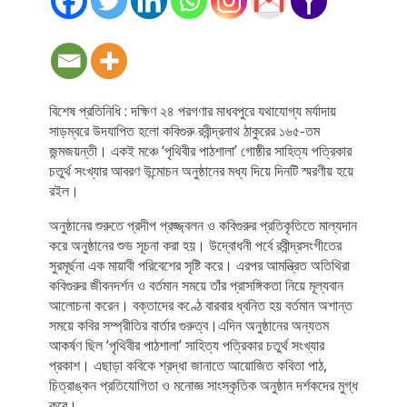
বিশেষ প্রতিনিধি : দক্ষিণ ২৪ পরগণার মাধবপুরে যথাযোগ্য মর্যাদায়
সাড়ম্বরে উদযাপিত হলো কবিগুরু রবীন্দ্রনাথ ঠাকুরের ১৬৫-তম
জন্মজয়ন্তী। একই মঞ্চে ‘পৃথিবীর পাঠশালা’ গোষ্ঠীর সাহিত্য পত্রিকার
চতুর্থ সংখ্যার আবরণ উন্মোচন অনুষ্ঠানের মধ্য দিয়ে দিনটি স্মরণীয় হয়ে
রইল।
অনুষ্ঠানের শুরুতে প্রদীপ প্রজ্জ্বলন ও কবিগুরুর প্রতিকৃতিতে মাল্যদান
করে অনুষ্ঠানের শুভ সূচনা করা হয়। উদ্বোধনী পর্বে রবীন্দ্রসংগীতের
সুরমূর্ছনা এক মায়াবী পরিবেশের সৃষ্টি করে। এরপর আমন্ত্রিত অতিথিরা
কবিগুরুর জীবনদর্শন ও বর্তমান সময়ে তাঁর প্রাসঙ্গিকতা নিয়ে মূল্যবান
আলোচনা করেন। বক্তাদের কণ্ঠে বারবার ধ্বনিত হয় বর্তমান অশান্ত
সময়ে কবির সম্প্রীতির বার্তার গুরুত্ব।এদিন অনুষ্ঠানের অন্যতম
আকর্ষণ ছিল ‘পৃথিবীর পাঠশালা’ সাহিত্য পত্রিকার চতুর্থ সংখ্যার
প্রকাশ। এছাড়া কবিকে শ্রদ্ধা জানাতে আয়োজিত কবিতা পাঠ,
চিত্রাঙ্কন প্রতিযোগিতা ও মনোজ্ঞ সাংস্কৃতিক অনুষ্ঠান দর্শকদের মুগ্ধ
করে।