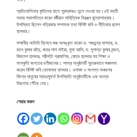
প্রতিযোগিতায় কৃতিদের হাতে পুরস্কারও তুলে দেওয়া হয়।এই মহতী
সভায় সভাপতিত্ব করেন বর্ষীয়ান সাহিত্যিক নিরঞ্জন বন্দ্যোপাধ্যায়।
উপস্থিত ছিলেন পত্রিকার সম্পাদক তথা বিশিষ্ট কবি ও গীতিকার রমেশ
হালদার।
সম্মানীয় অতিথি হিসেবে মঞ্চ অলঙ্কৃত করেন ড. শরৎচন্দ্র হালদার, ড.
রতন কুমার বাড়ৈ, জহর লাল নাইয়া, মুসা আলি, ড. সুশান্ত কুমার মন্ডল,
বিমলেশ হালদার, শ্রীপতি প্রামাণিক, মোহন হালদার সহ শিক্ষা ও
সংস্কৃতি জগতের গুণীজনেরা। সমগ্র অনুষ্ঠানটি সুচারুভাবে সঞ্চালনা
করেন বিশিষ্ট কবি ভোলানাথ হালদার। এলাকা ও সংলগ্ন অঞ্চলের
বিদগ্ধ মানুষের স্বতঃস্ফূর্ত উপস্থিতি অনুষ্ঠানটিকে এক অনন্য
উচ্চতায় পৌঁছে দেয়।
শেয়ার করুন