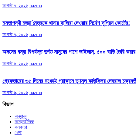
আগস্ট ৭, ২০২৬
nazma
মমতাপন্থী মহুয়া মৈত্রকে থানায় হাজিরা দেওয়ার নির্দেশ সুপ্রিম কোর্টের!
আগস্ট ৭, ২০২৬
nazma
অসমের বন্যা বিপর্যস্ত দুর্গত মানুষের পাশে ভাইজান, ৫০০ বাড়ি তৈরি করা
আগস্ট ৬, ২০২৬
nazma
গ্রেফতারের ৩৫ দিনের মধ্যেই প্রাক্তন তৃণমূল কাউন্সিলর দেবরাজ চক্রবর্ত
আগস্ট ৬, ২০২৬
nazma
বিভাগ
অন্যান্য
আন্তর্জাতিক
কলকাতা
খেলা