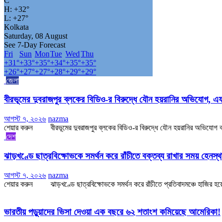
C
H:
+
32°
L:
+
27°
Kolkata
Saturday, 08 August
See 7-Day Forecast
Fri
Sun
Mon
Tue
Wed
Thu
+
31°
+
33°
+
35°
+
34°
+
35°
+
35°
+
26°
+
27°
+
27°
+
28°
+
29°
+
29°
জেলা
বীরভূমের দুবরাজপুর ব্লকের বিডিও-র বিরুদ্ধে যৌন হয়রানির অভিযো
আগস্ট ৭, ২০২৬
nazma
শেয়ার করুন বীরভূমের দুবরাজপুর ব্লকের বিডিও-র বিরুদ্ধে যৌন হয়রানির অভিযোগ ক
দেশ
ঝাড়খণ্ডে ছাত্রবিক্ষোভকে সমর্থন করে রাঁচীতে বক্তব্য রাখার সময় হেনস
আগস্ট ৭, ২০২৬
nazma
শেয়ার করুন ঝাড়খণ্ডে ছাত্রবিক্ষোভকে সমর্থন করে রাঁচীতে প্রতিবাদমঞ্চে হাজির হয়েছ
ভারতীয় পড়ুয়াদের ভিসা দেওয়া এক বছরে ৬২ শতাংশ কমিয়েছে আমেরিকা!