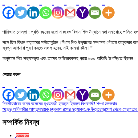
পারিজাত মোল্লা : প্রতি বছরের মতো এবছরও বিধান শিশু উদ‍্যানে মহা সমারোহে পালিত হল কবি
সঙ্গে ছিল বিধান কয়‍্যারের সঙ্গীতানুষ্ঠান।বিধান শিশু উদ‍্যানের সম্পাদক গৌতম তালুক
স্বপ্ন আপনারা পূরণ করতে সফল হবেন, এই কামনা রইল।”
অনুষ্ঠানে শিশু সভ‍্যসভ‍্যা এবং তাদের অভিভাবকসহ প্রায় ৬০০ অতিথি উপস্থিত ছিলেন। 
শেয়ার করুন
Post
দ্বিতীয়বারের জন্য অসমের মুখ্যমন্ত্রী হচ্ছেন হিমন্ত বিশ্বশর্মা! শপথ মঙ্গলবার
শুভেন্দু অধিকারীর আপ্তসহায়ক চন্দ্রনাথ রথের হত্যাকাণ্ডে উত্তরপ্রদেশ থেকে গ্রেফতার
navigation
সম্পর্কিত নিবন্ধ
কলকাতা