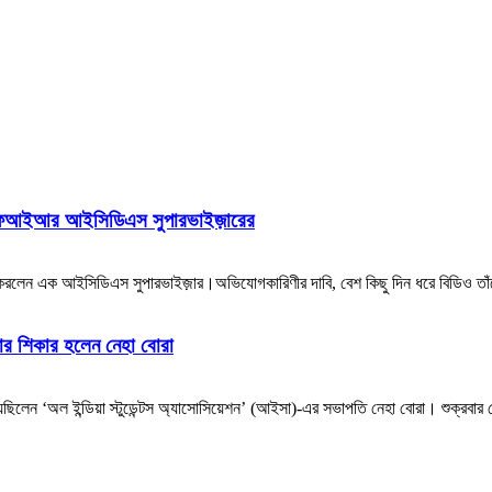
গ, এফআইআর আইসিডিএস সুপারভাইজ়ারের
রলেন এক আইসিডিএস সুপারভাইজ়ার।অভিযোগকারিণীর দাবি, বেশ কিছু দিন ধরে বিডিও তা
্থার শিকার হলেন নেহা বোরা
িলেন ‘অল ইন্ডিয়া স্টুডেন্টস অ্যাসোসিয়েশন’ (আইসা)-এর সভাপতি নেহা বোরা। শুক্রবার স