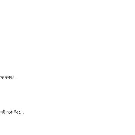
ঁকে কখনও...
েই মঞ্চে উঠে...