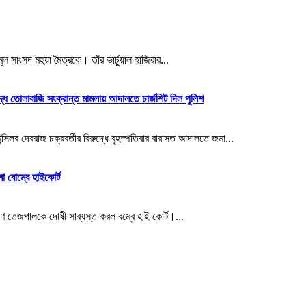
াংসদ মহুয়া মৈত্রকে। তাঁর ভার্চুয়াল হাজিরার...
দ্ধে তোলাবাজি সংক্রান্ত মামলায় আদালতে চার্জশিট দিল পুলিশ
লর দেবরাজ চক্রবর্তীর বিরুদ্ধে বৃহস্পতিবার বারাসত আদালতে জমা...
ো বোম্বে হাইকোর্ট
 তেজপালকে দোষী সাব্যস্ত করল বম্বে হাই কোর্ট।...