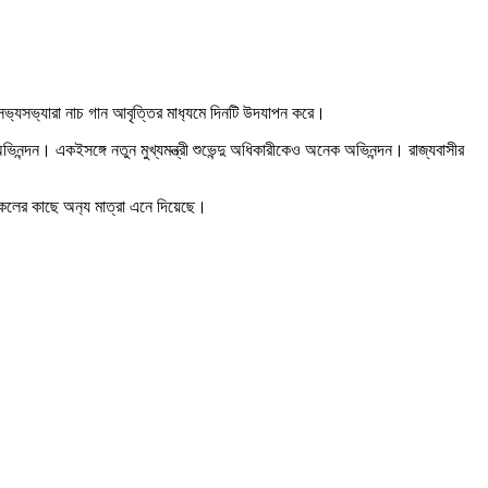
সভ‍্যসভ‍্যারা নাচ গান আবৃত্তির মাধ‍্যমে দিনটি উদযাপন করে।
নন্দন। একইসঙ্গে নতুন মুখ্যমন্ত্রী শুভেন্দু অধিকারীকেও অনেক অভিনন্দন। রাজ্যবাসীর
কলের কাছে অন‍্য মাত্রা এনে দিয়েছে।