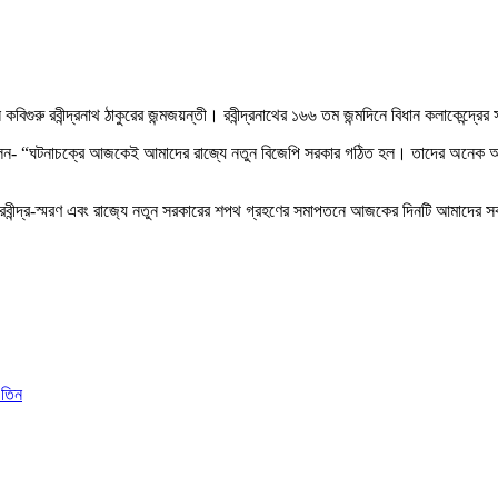
গুরু রবীন্দ্রনাথ ঠাকুরের জন্মজয়ন্তী। রবীন্দ্রনাথের ১৬৬ তম জন্মদিনে বিধান কলাকেন্দ্রের 
দার বলেন- “ঘটনাচক্রে আজকেই আমাদের রাজ্যে নতুন বিজেপি সরকার গঠিত হল। তাদের অনেক অভি
রবীন্দ্র-স্মরণ এবং রাজ‍্যে নতুন সরকারের শপথ গ্রহণের সমাপতনে আজকের দিনটি আমাদের স
 তিন