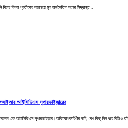
িচার কিংবা প্রতীকের লড়াইয়ে মূল রাজনৈতিক দলের সিদ্ধান্ত...
গ, এফআইআর আইসিডিএস সুপারভাইজ়ারের
রলেন এক আইসিডিএস সুপারভাইজ়ার।অভিযোগকারিণীর দাবি, বেশ কিছু দিন ধরে বিডিও তা