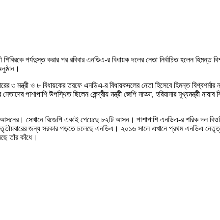
শিবিরকে পর্যদুস্ত করার পর রবিবার এনডিএ-র বিধায়ক দলের নেতা নির্বাচিত হলেন হিমন্ত বি
নুষ্ঠান।
ারের ৩ মন্ত্রী ও ৮ বিধায়কের তরফে এনডিএ-র বিধায়কদলের নেতা হিসেবে হিমন্ত বিশ্বশর্মার
েতাদের পাশাপাশি উপস্থিত ছিলেন কেন্দ্রীয় মন্ত্রী জেপি নাড্ডা, হরিয়ানার মুখ্যমন্ত্রী 
 ৬৪টি আসনের। সেখানে বিজেপি একাই পেয়েছে ৮২টি আসন। পাশাপাশি এনডিএ-র শরিক দল বি
তীয়বারের জন্য সরকার গড়তে চলেছে এনডিএ। ২০১৬ সালে এখানে প্রথম এনডিএ নেতৃত্বাধী
উঠছে তাঁর কাঁধে।