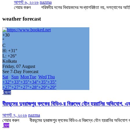
আগস্ট ৬, ২০২৬
nazma
শেয়ার করুন পরিষদীয় দলের বিধায়কদের সংখ্যাগরিষ্ঠতা নয়, দলত্যাগের আইনি ব
weather forecast
+
30
°
C
H:
+
31°
L:
+
26°
Kolkata
Friday, 07 August
See 7-Day Forecast
Sat
Sun
Mon
Tue
Wed
Thu
+
32°
+
33°
+
35°
+
34°
+
35°
+
35°
+
27°
+
27°
+
27°
+
28°
+
29°
+
29°
জেলা
বীরভূমের দুবরাজপুর ব্লকের বিডিও-র বিরুদ্ধে যৌন হয়রানির অভিযো
আগস্ট ৭, ২০২৬
nazma
শেয়ার করুন বীরভূমের দুবরাজপুর ব্লকের বিডিও-র বিরুদ্ধে যৌন হয়রানির অভিযোগ ক
দেশ