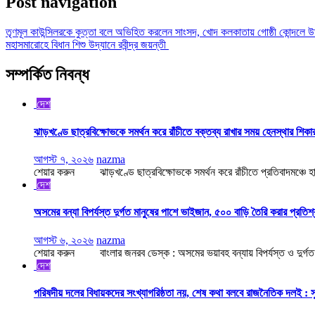
Post navigation
তৃণমূল কাউন্সিলরকে কুত্তা বলে অভিহিত করলেন সাংসদ, খোদ কলকাতায় গোষ্ঠী কোন্দলে উ
মহাসমারোহে বিধান শিশু উদ্যানে রবীন্দ্র জয়ন্তী
সম্পর্কিত নিবন্ধ
দেশ
ঝাড়খণ্ডে ছাত্রবিক্ষোভকে সমর্থন করে রাঁচীতে বক্তব্য রাখার সময় হেনস্থার শিক
আগস্ট ৭, ২০২৬
nazma
শেয়ার করুন ঝাড়খণ্ডে ছাত্রবিক্ষোভকে সমর্থন করে রাঁচীতে প্রতিবাদমঞ্চে হা
দেশ
অসমের বন্যা বিপর্যস্ত দুর্গত মানুষের পাশে ভাইজান, ৫০০ বাড়ি তৈরি করার প্রতিশ
আগস্ট ৬, ২০২৬
nazma
শেয়ার করুন বাংলার জনরব ডেস্ক : অসমের ভয়াবহ বন্যায় বিপর্যস্ত ও দুর্গত মা
দেশ
পরিষদীয় দলের বিধায়কদের সংখ্যাগরিষ্ঠতা নয়, শেষ কথা বলবে রাজনৈতিক দলই : সুপ