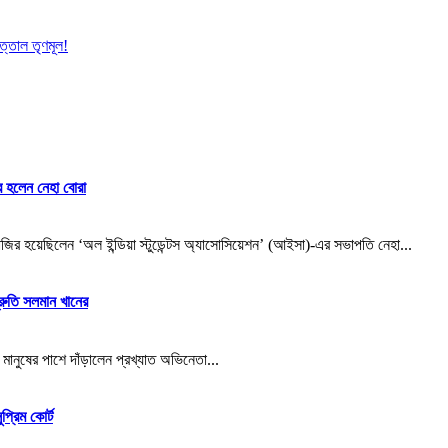
ত্তাল তৃণমূল!
ার হলেন নেহা বোরা
জির হয়েছিলেন ‘অল ইন্ডিয়া স্টুডেন্টস অ্যাসোসিয়েশন’ (আইসা)-এর সভাপতি নেহা...
্রুতি সলমান খানের
নুষের পাশে দাঁড়ালেন প্রখ্যাত অভিনেতা...
্রিম কোর্ট