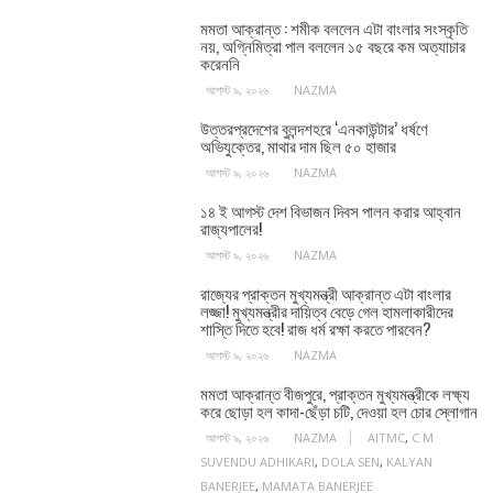
মমতা আক্রান্ত : শমীক বললেন এটা বাংলার সংস্কৃতি
নয়, অগ্নিমিত্রা পাল বললেন ১৫ বছরে কম অত্যাচার
করেননি
আগস্ট ৯, ২০২৬
NAZMA
উত্তরপ্রদেশের বুলন্দশহরে ‘এনকাউন্টার’ ধর্ষণে
অভিযুক্তের, মাথার দাম ছিল ৫০ হাজার
আগস্ট ৯, ২০২৬
NAZMA
১৪ ই আগস্ট দেশ বিভাজন দিবস পালন করার আহ্বান
রাজ্যপালের!
আগস্ট ৯, ২০২৬
NAZMA
রাজ্যের প্রাক্তন মুখ্যমন্ত্রী আক্রান্ত এটা বাংলার
লজ্জা! মুখ্যমন্ত্রীর দায়িত্ব বেড়ে গেল হামলাকারীদের
শাস্তি দিতে হবে! রাজ ধর্ম রক্ষা করতে পারবেন?
আগস্ট ৯, ২০২৬
NAZMA
মমতা আক্রান্ত বীজপুরে, প্রাক্তন মুখ্যমন্ত্রীকে লক্ষ্য
করে ছোড়া হল কাদা-ছেঁড়া চটি, দেওয়া হল চোর স্লোগান
আগস্ট ৯, ২০২৬
NAZMA
AITMC
,
C M
SUVENDU ADHIKARI
,
DOLA SEN
,
KALYAN
BANERJEE
,
MAMATA BANERJEE