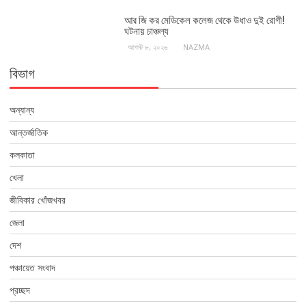
আর জি কর মেডিকেল কলেজ থেকে উধাও দুই রোগী!
ঘটনায় চাঞ্চল্য
আগস্ট ৮, ২০২৬
NAZMA
বিভাগ
অন্যান্য
আন্তর্জাতিক
কলকাতা
খেলা
জীবিকার খোঁজখবর
জেলা
দেশ
পঞ্চায়েত সংবাদ
প্রচ্ছদ