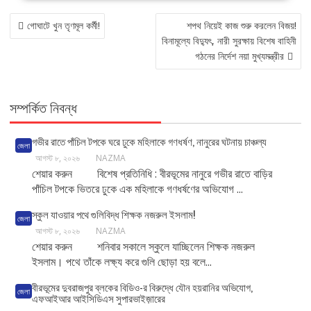
POST
গোঘাটে খুন তৃণমূল কর্মী!
শপথ নিয়েই কাজ শুরু করলেন বিজয়!
NAVIGATION
বিনামূল্যে বিদ্যুৎ, নারী সুরক্ষায় বিশেষ বাহিনী
গঠনের নির্দেশ নয়া মুখ্যমন্ত্রীর
সম্পর্কিত নিবন্ধ
গভীর রাতে পাঁচিল টপকে ঘরে ঢুকে মহিলাকে গণধর্ষণ, নানুরের ঘটনায় চাঞ্চল্য
জেলা
আগস্ট ৮, ২০২৬
NAZMA
শেয়ার করুন বিশেষ প্রতিনিধি : বীরভূমের নানুরে গভীর রাতে বাড়ির
পাঁচিল টপকে ভিতরে ঢুকে এক মহিলাকে গণধর্ষণের অভিযোগ ...
স্কুল যাওয়ার পথে গুলিবিদ্ধ শিক্ষক নজরুল ইসলাম!
জেলা
আগস্ট ৮, ২০২৬
NAZMA
শেয়ার করুন শনিবার সকালে স্কুলে যাচ্ছিলেন শিক্ষক নজরুল
ইসলাম। পথে তাঁকে লক্ষ্য করে গুলি ছোড়া হয় বলে...
বীরভূমের দুবরাজপুর ব্লকের বিডিও-র বিরুদ্ধে যৌন হয়রানির অভিযোগ,
জেলা
এফআইআর আইসিডিএস সুপারভাইজ়ারের