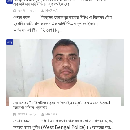
জেলা
এফআইআর আইসিডিএস সুপারভাইজ়ারের
আগস্ট ৭, ২০২৬
NAZMA
শেয়ার করুন বীরভূমের দুবরাজপুর ব্লকের বিডিও-র বিরুদ্ধে যৌন
হয়রানির অভিযোগ করলেন এক আইসিডিএস সুপারভাইজ়ার।
অভিযোগকারিণীর দাবি, বেশ কিছু...
জেলা
গ্রেফতার ঘুটিয়ারি শরিফের কুখ্যাত ‘হেরোইন সম্রাট’, বাম আমলে উত্থান!
বিজেপির শাসনে গ্রেফতার
আগস্ট ৪, ২০২৬
NAZMA
শেয়ার করুন দক্ষিণ ২৪ পরগনার মাদকের কালো সাম্রাজ্যে বড়সড়
আঘাত হানল পুলিশ (West Bengal Police)। গ্রেফতার করা...