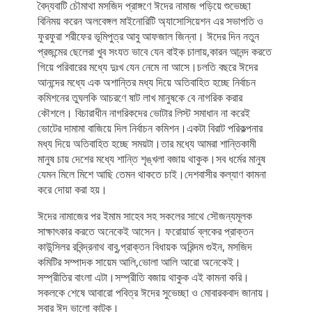
বৈদ্যবাটি চৌমাথা মসজিদ প্রাঙ্গণে ঈদের নামাজ পড়িয়ে শুভেচ্ছা
বিনিময় করেন অলবেঙ্গল মাইনোরিটি অ্যাসোসিয়েশন এর সভাপতি ও
ফুরফুরা শরীফের ভূমিপুত্র আবু আফজাল জিন্না। ঈদের দিন নতুন
প্রজন্মের ছেলেরা খুব সংযত ভাবে যেন বাইক চালায়,কারন আনন্দ করতে
গিয়ে পরিবারের মধ্যে দুঃখ যেন নেমে না আসে।চলতি বছরে ঈদের
আনন্দের মধ্যে এক অশান্তির মধ্য দিয়ে অতিবাহিত হচ্ছে নির্বাচন
কমিশনের তুঘলকি আচরণে ষাট লাখ মানুষকে বে নাগরিক করার
কৌশলে। বিচারাধীন নাগরিকদের ভোটার লিস্ট সমাধান না করেই
ভোটের দামামা বাজিয়ে দিল নির্বাচন কমিশন।একটা বিরাট পরিকল্পনার
মধ্য দিয়ে অতিবাহিত হচ্ছে সময়টা।তার মধ্যে আমরা শান্তিকামী
মানুষ চায় দেশের মধ্যে শান্তি শৃঙ্খলা বজায় থাকুক।সব ধর্মের মানুষ
যেমন মিলে মিশে আছি তেমন থাকতে চাই।দেশবাসীর কল্যাণ কামনা
করে দোয়া করা হয়।
ঈদের নামাজের পর ইমাম সাহেব সহ সকলের সাথে সৌজন্যমূলক
সাক্ষাৎকার করতে অনেকেই আসেন। ফরোয়ার্ড ব্লকের প্রাক্তন
কাউন্সিলর রবিন্দ্রনাথ বাবু,প্রাক্তন বিধায়ক অরিন্দম গুইন, মসজিদ
কমিটির সম্পাদক সায়েম আলি,ভোলা আলি আরো অনেকেই।
সম্প্রীতির বাংলা এটা।সম্প্রীতি বজায় থাকুক এই কামনা করি।
সকলকে শেষে আবারো পবিত্র ঈদের সুভেচ্ছা ও মোবারকবাদ জানায়।
সবার ঈদ ভালো কাটুক।