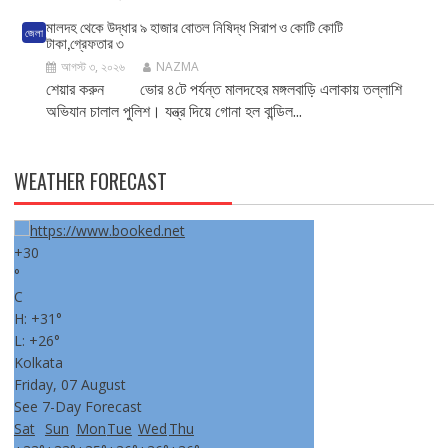
মালদহ থেকে উদ্ধার ৯ হাজার বোতল নিষিদ্ধ সিরাপ ও কোটি কোটি
জেলা
টাকা,গ্রেফতার ৩
আগস্ট ৩, ২০২৬
NAZMA
শেয়ার করুন ভোর ৪টে পর্যন্ত মালদহের মঙ্গলবাড়ি এলাকায় তল্লাশি
অভিযান চালাল পুলিশ। যন্ত্র দিয়ে গোনা হল বান্ডিল...
WEATHER FORECAST
+
30
°
C
H:
+
31°
L:
+
26°
Kolkata
Friday, 07 August
See 7-Day Forecast
Sat
Sun
Mon
Tue
Wed
Thu