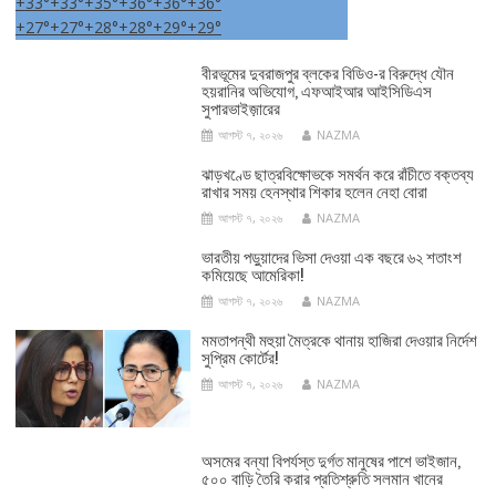
+
33°
+
33°
+
35°
+
36°
+
36°
+
36°
+
27°
+
27°
+
28°
+
28°
+
29°
+
29°
বীরভূমের দুবরাজপুর ব্লকের বিডিও-র বিরুদ্ধে যৌন
হয়রানির অভিযোগ, এফআইআর আইসিডিএস
সুপারভাইজ়ারের
আগস্ট ৭, ২০২৬
NAZMA
ঝাড়খণ্ডে ছাত্রবিক্ষোভকে সমর্থন করে রাঁচীতে বক্তব্য
রাখার সময় হেনস্থার শিকার হলেন নেহা বোরা
আগস্ট ৭, ২০২৬
NAZMA
ভারতীয় পড়ুয়াদের ভিসা দেওয়া এক বছরে ৬২ শতাংশ
কমিয়েছে আমেরিকা!
আগস্ট ৭, ২০২৬
NAZMA
মমতাপন্থী মহুয়া মৈত্রকে থানায় হাজিরা দেওয়ার নির্দেশ
সুপ্রিম কোর্টের!
আগস্ট ৭, ২০২৬
NAZMA
অসমের বন্যা বিপর্যস্ত দুর্গত মানুষের পাশে ভাইজান,
৫০০ বাড়ি তৈরি করার প্রতিশ্রুতি সলমান খানের