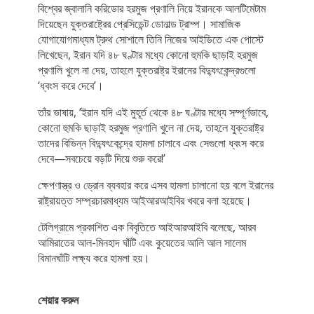
বিশ্বের জ্বালানি করিডোর হরমুজ প্রণালি নিয়ে ইরানকে আলটিমেটাম
দিয়েছেন যুক্তরাষ্ট্রের প্রেসিডেন্ট ডোনাল্ড ট্রাম্প। সামাজিক
যোগাযোগমাধ্যম ট্রুথ সোশালে তিনি নিজের আইডিতে এক পোস্টে
লিখেছেন, ইরান যদি ৪৮ ঘণ্টার মধ্যে কোনো হুমকি ছাড়াই হরমুজ
প্রণালি খুলে না দেয়, তাহলে যুক্তরাষ্ট্র ইরানের বিদ্যুৎকেন্দ্রগুলো
‘ধ্বংস করে দেবে’।
তাঁর ভাষায়, ‘ইরান যদি এই মুহূর্ত থেকে ৪৮ ঘণ্টার মধ্যে সম্পূর্ণভাবে,
কোনো হুমকি ছাড়াই হরমুজ প্রণালি খুলে না দেয়, তাহলে যুক্তরাষ্ট্র
তাদের বিভিন্ন বিদ্যুৎকেন্দ্রে হামলা চালাবে এবং সেগুলো ধ্বংস করে
দেবে—সবচেয়ে বড়টি দিয়ে শুরু করে!’
ক্ষেপণাস্ত্র ও ড্রোন ব্যবহার করে এসব হামলা চালানো হয় বলে ইরানের
রাষ্ট্রায়ত্ত সম্প্রচারমাধ্যম আইআরআইবির খবরে বলা হয়েছে।
টেলিগ্রামে প্রকাশিত এক বিবৃতিতে আইআরআইবি বলেছে, আরব
আমিরাতের আল-মিনহাদ ঘাঁটি এবং কুয়েতের আলি আল সালেম
বিমানঘাঁটি লক্ষ্য করে হামলা হয়।
শেয়ার করুন