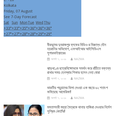
Kolkata
Friday, 07 August
See 7-Day Forecast
Sat
Sun
Mon
Tue
Wed
Thu
+
33°
+
33°
+
35°
+
36°
+
36°
+
36°
+
27°
+
27°
+
28°
+
28°
+
29°
+
29°
বীরভূমের দুবরাজপুর ব্লকের বিডিও-র বিরুদ্ধে যৌন
হয়রানির অভিযোগ, এফআইআর আইসিডিএস
সুপারভাইজ়ারের
আগস্ট ৭, ২০২৬
NAZMA
ঝাড়খণ্ডে ছাত্রবিক্ষোভকে সমর্থন করে রাঁচীতে বক্তব্য
রাখার সময় হেনস্থার শিকার হলেন নেহা বোরা
আগস্ট ৭, ২০২৬
NAZMA
ভারতীয় পড়ুয়াদের ভিসা দেওয়া এক বছরে ৬২ শতাংশ
কমিয়েছে আমেরিকা!
আগস্ট ৭, ২০২৬
NAZMA
মমতাপন্থী মহুয়া মৈত্রকে থানায় হাজিরা দেওয়ার নির্দেশ
সুপ্রিম কোর্টের!