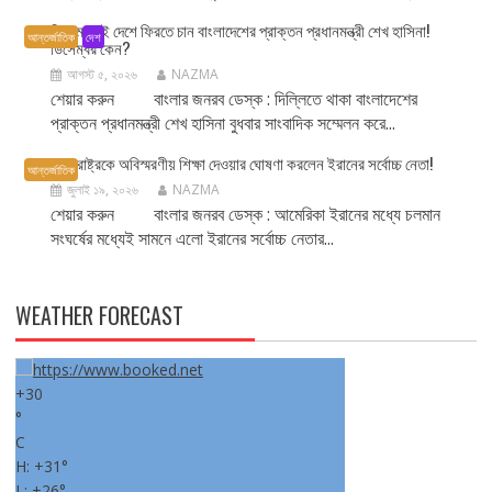
ডিসেম্বরেই দেশে ফিরতে চান বাংলাদেশের প্রাক্তন প্রধানমন্ত্রী শেখ হাসিনা!
আন্তর্জাতিক
দেশ
ডিসেম্বর কেন?
আগস্ট ৫, ২০২৬
NAZMA
শেয়ার করুন বাংলার জনরব ডেস্ক : দিল্লিতে থাকা বাংলাদেশের
প্রাক্তন প্রধানমন্ত্রী শেখ হাসিনা বুধবার সাংবাদিক সম্মেলন করে...
যুক্তরাষ্ট্রকে অবিস্মরণীয় শিক্ষা দেওয়ার ঘোষণা করলেন ইরানের সর্বোচ্চ নেতা!
আন্তর্জাতিক
জুলাই ১৯, ২০২৬
NAZMA
শেয়ার করুন বাংলার জনরব ডেস্ক : আমেরিকা ইরানের মধ্যে চলমান
সংঘর্ষের মধ্যেই সামনে এলো ইরানের সর্বোচ্চ নেতার...
WEATHER FORECAST
+
30
°
C
H:
+
31°
L:
+
26°