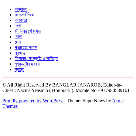
অন্যান্য
আন্তর্জাতিক
কলকাতা
খেলা
জীবিকার খোঁজখবর
জেলা
দেশ
পঞ্চায়েত সংবাদ
প্রচ্ছদ
বিনোদন, সংস্কৃতি ও সাহিত্য
মুখ্যমন্ত্রীর দরবার
স্বাস্থ্য
© All Right Reserved By BANGLAR JANAROB, Editor-in-
Chief-: Nazma Yeasmin ( Honorary ). Mobile No +917980539161
Proudly powered by WordPress
|
Theme: SuperNews by
Acme
Themes