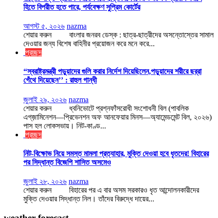
হিতে বিপরীত হতে পারে, পর্যবেক্ষণ সুপ্রিম কোর্টের
আগস্ট ৫, ২০২৬
nazma
শেয়ার করুন বাংলার জনরব ডেস্ক : ছাত্র-ছাত্রীদের অসন্তোস্তের সামাল
দেওয়ার জন্য বিশেষ বাহিনীর প্রয়োজন করে মনে করে...
প্রচ্ছদ
“স্বরাষ্ট্রমন্ত্রী পড়ুয়াদের গুলি করার নির্দেশ দিয়েছিলেন,পড়ুয়াদের শরীরে ছর্‌রা
গেঁথে দিয়েছেন’’ : রাহুল গান্ধী
জুলাই ২৯, ২০২৬
nazma
শেয়ার করুন ধ্বনিভোটে প্রশ্নফাঁসরোধী সংশোধনী বিল (পাবলিক
এগ্‌জ়ামিনেশন—প্রিভেনশন অফ আনফেয়ার মিনস—অ্যামেন্ডমেন্ট বিল, ২০২৬)
পাস হল লোকসভায়। নিট-কাণ্ড...
প্রচ্ছদ
নিট-বিক্ষোভ নিয়ে সমস্ত মামলা প্রত্যাহার, মুক্তি দেওয়া হবে ধৃতদের! বিহারের
পর সিদ্ধান্ত বিজেপি শাসিত অসমেও
জুলাই ২৮, ২০২৬
nazma
শেয়ার করুন বিহারের পর এ বার অসম সরকারও ধৃত আন্দোলনকারীদের
মুক্তি দেওয়ার সিদ্ধান্ত নিল। তাঁদের বিরুদ্ধে দায়ের...
weather forecast