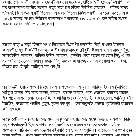
বাংলাদেশের জাতীয় সংসদের ২৯৯টি আসনের মধ্যে ২১২টিতে জয়ী হয়েছে বিএনপি। এ
বার বাংলাদেশের জাতীয় সংসদে মাত্র সাত জন মহিলা নির্বাচিত হয়েছেন। তাঁদের মধ্যে
ছ’জনই বিএনপি-র প্রার্থী ছিলেন। এক জন ছিলেন নির্দল প্রার্থী। ২০১৪, ২০১৮ এবং
২০২৪ সালের সাধারণ নির্বাচনে বাংলাদেশে যথাক্রমে ১৮, ২৩ ও ১৯ জন মহিলা সংসদ
সদস্য হিসাবে নির্বাচিত হয়েছিলেন।
তারেক ছাড়াও মন্ত্রী হিসাবে শপথ নিয়েছেন বিএনপির মহাসচিব মির্জা ফখরুল ইসলাম
আলমগীর, স্থায়ী কমিটির সদস্য আমীর খসরু মাহমুদ চৌধুরী, ইকবাল হাসান মাহমুদ টুকু,
সালাহউদ্দিন আহমেদ, হাফিজ উদ্দিন আহমেদ, কেন্দ্রীয় নেতা আব্দুল আওয়াল মিন্টু, এ জে
এম জাহিদ হোসেন, মিজানুর রহমান মিনু, মহম্মদ আসাদুজ্জামান, আফরোজা খানম রিতা,
নিতাই রায় চৌধুরী, আরিফুল হক চৌধুরী।
প্রতিমন্ত্রী হিসাবে শপথ নিয়েছেন এম রাশিদুজ্জামান মিল্লাত, অনিন্দ্য ইসলাম (অমিত),
শরীফুল আলম, মীর শাহে আলম, ফরহাদ হোসেন আজাদ, শামা ওবায়েদ, কায়সার কামাল,
মীর শাহে আলম, জোনায়েদ সাকি, জাকারিয়া তাহের (সুমন), ইশরাক হোসেন, আমিনুর রশীদ
ইয়াছিন, ফারজানা শারমিন পুতুল, নুরুল হক নুর। টেকনোক্র্যাট কোটায় প্রতিমন্ত্রী হয়েছেন
আমিনুল হক।
সাড়ে ৩টে নাগাদ (বাংলাদেশের সময় অনুসারে) বাংলাদেশের সংসদ ভবনের দক্ষিণ প্লাজ়ায়
নতুন প্রধানমন্ত্রী হিসাবে শপথ নেন বিএনপি-র চেয়ারম্যান তারেক রহমান। তাঁকে
শপথবাক্য পাঠ করান বাংলাদেশের রাষ্ট্রপতি মোহাম্মদ সাহাবুদ্দিন। তারেকের পর শপথ নেন
অন্য মন্ত্রীরা। পৃথক ভাবে তাঁদের সবাইকে শপথ পড়ান রাষ্ট্রপতি। প্রসঙ্গত, এর আগে