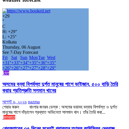
+
29
°
C
H:
+
29°
L:
+
25°
Kolkata
Thursday, 06 August
See 7-Day Forecast
Fri
Sat
Sun
Mon
Tue
Wed
+
31°
+
33°
+
34°
+
35°
+
36°
+
35°
+
26°
+
26°
+
27°
+
27°
+
28°
+
29°
দেশ
অসমের বন্যা বিপর্যস্ত দুর্গত মানুষের পাশে ভাইজান, ৫০০ বাড়ি তৈরি
করার প্রতিশ্রুতি সলমান খানের
আগস্ট ৬, ২০২৬
nazma
শেয়ার করুন বাংলার জনরব ডেস্ক : অসমের ভয়াবহ বন্যায় বিপর্যস্ত ও দুর্গত
মানুষের পাশে দাঁড়ালেন প্রখ্যাত অভিনেতা সালমান খান। তাঁর তৈরি করা...
কলকাতা
গ্রেফতারের ৩৫ দিনের মধ্যেই প্রাক্তন তৃণমূল কাউন্সিলর দেবরাজ