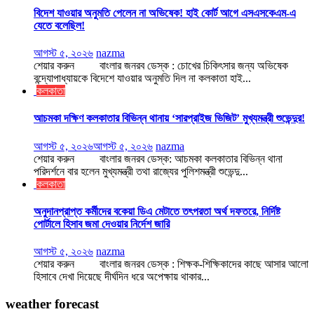
বিদেশ যাওয়ার অনুমতি পেলেন না অভিষেক! হাই কোর্ট আগে এসএসকেএম-এ
যেতে বলেছিল!
আগস্ট ৫, ২০২৬
nazma
শেয়ার করুন বাংলার জনরব ডেস্ক : চোখের চিকিৎসার জন্য অভিষেক
বন্দ্যোপাধ্যায়কে বিদেশে যাওয়ার অনুমতি দিল না কলকাতা হাই...
কলকাতা
আচমকা দক্ষিণ কলকাতার বিভিন্ন থানায় ‘সারপ্রাইজ ভিজিট’ মুখ্যমন্ত্রী শুভেন্দুর!
আগস্ট ৫, ২০২৬
আগস্ট ৫, ২০২৬
nazma
শেয়ার করুন বাংলার জনরব ডেস্ক: আচমকা কলকাতার বিভিন্ন থানা
পরিদর্শনে বার হলেন মুখ্যমন্ত্রী তথা রাজ্যের পুলিশমন্ত্রী শুভেন্দু...
কলকাতা
অনুদানপ্রাপ্ত কর্মীদের বকেয়া ডিএ মেটাতে তৎপরতা অর্থ দফতরে, নির্দিষ্ট
পোর্টালে হিসাব জমা দেওয়ার নির্দেশ জারি
আগস্ট ৫, ২০২৬
nazma
শেয়ার করুন বাংলার জনরব ডেস্ক : শিক্ষক-শিক্ষিকাদের কাছে আসার আলো
হিসাবে দেখা দিয়েছে দীর্ঘদিন ধরে অপেক্ষায় থাকার...
weather forecast