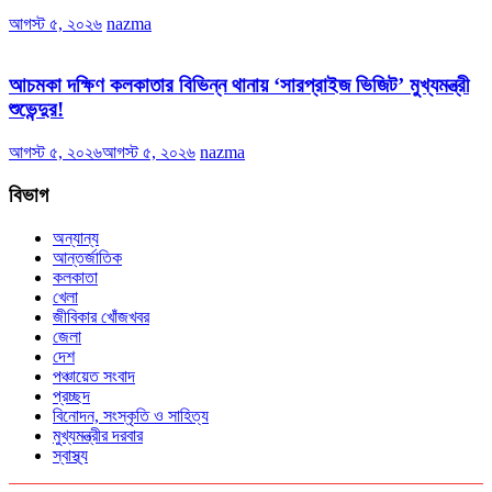
আগস্ট ৫, ২০২৬
nazma
আচমকা দক্ষিণ কলকাতার বিভিন্ন থানায় ‘সারপ্রাইজ ভিজিট’ মুখ্যমন্ত্রী
শুভেন্দুর!
আগস্ট ৫, ২০২৬
আগস্ট ৫, ২০২৬
nazma
বিভাগ
অন্যান্য
আন্তর্জাতিক
কলকাতা
খেলা
জীবিকার খোঁজখবর
জেলা
দেশ
পঞ্চায়েত সংবাদ
প্রচ্ছদ
বিনোদন, সংস্কৃতি ও সাহিত্য
মুখ্যমন্ত্রীর দরবার
স্বাস্থ্য