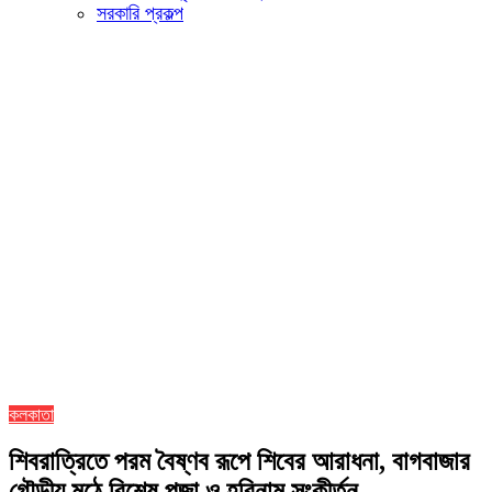
সরকারি প্রকল্প
কলকাতা
শিবরাত্রিতে পরম বৈষ্ণব রূপে শিবের আরাধনা, বাগবাজার
গৌড়ীয় মঠে বিশেষ পূজা ও হরিনাম সংকীর্তন