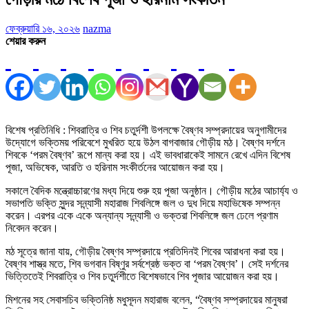
ফেব্রুয়ারি ১৬, ২০২৬
nazma
শেয়ার করুন
বিশেষ প্রতিনিধি : শিবরাত্রি ও শিব চতুর্দশী উপলক্ষে বৈষ্ণব সম্প্রদায়ের অনুগামীদের
উদ্যোগে ভক্তিময় পরিবেশে মুখরিত হয়ে উঠল বাগবাজার গৌড়ীয় মঠ। বৈষ্ণব দর্শনে
শিবকে ‘পরম বৈষ্ণব’ রূপে মান্য করা হয়। এই ভাবধারাকেই সামনে রেখে এদিন বিশেষ
পূজা, অভিষেক, আরতি ও হরিনাম সংকীর্তনের আয়োজন করা হয়।
সকালে বৈদিক মন্ত্রোচ্চারণের মধ্য দিয়ে শুরু হয় পূজা অনুষ্ঠান। গৌড়ীয় মঠের আচার্য্য ও
সভাপতি ভক্তি সুন্দর সন্ন্যাসী মহারাজ শিবলিঙ্গে জল ও দুধ দিয়ে মহাভিষেক সম্পন্ন
করেন। এরপর একে একে অন্যান্য সন্ন্যাসী ও ভক্তরা শিবলিঙ্গে জল ঢেলে প্রণাম
নিবেদন করেন।
মঠ সূত্রে জানা যায়, গৌড়ীয় বৈষ্ণব সম্প্রদায়ে প্রতিদিনই শিবের আরাধনা করা হয়।
বৈষ্ণব শাস্ত্র মতে, শিব ভগবান বিষ্ণুর সর্বশ্রেষ্ঠ ভক্ত বা ‘পরম বৈষ্ণব’। সেই দর্শনের
ভিত্তিতেই শিবরাত্রি ও শিব চতুর্দশীতে বিশেষভাবে শিব পূজার আয়োজন করা হয়।
মিশনের সহ সেবাসচিব ভক্তিনিষ্ঠ মধুসূদন মহারাজ বলেন, “বৈষ্ণব সম্প্রদায়ের মানুষরা