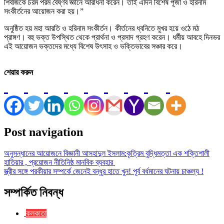
শিবজিকে চরম পরম বৈষ্ণব জ্ঞানে আরাধনা করেন। তাই এদিন বিশেষ পূজা ও হরিনাম
সংকীর্তনের আয়োজন করা হয়।”
অনুষ্ঠিত হয় মহা আরতি ও হরিনাম সংকীর্তন। কীর্তনের ধ্বনিতে মুখর হয়ে ওঠে মঠ
প্রাঙ্গণ। বহু ভক্ত উপস্থিত থেকে প্রার্থনা ও প্রসাদ গ্রহণ করেন। ধর্মীয় আবহে দিনভর
এই আয়োজন ভক্তদের মধ্যে বিশেষ উৎসাহ ও ভক্তিভাবের সঞ্চার করে।
শেয়ার করুন
Post navigation
অনুসন্ধানের আয়োজনে বিজ্ঞানী আসহাদুল ইসলাম:কৃত্রিম বুদ্ধিমত্তা এক শক্তিশালী
হাতিয়ার , প্রয়োজন নীতিনিষ্ঠ মানবিক ব্যবহার
স্ত্রীর সঙ্গে পরকীয়ার সম্পর্কে জেনেই বন্ধুর হাতে খুন! পূর্ব বর্ধমানের ঘটনায় চাঞ্চল্য !
সম্পর্কিত নিবন্ধ
কলকাতা