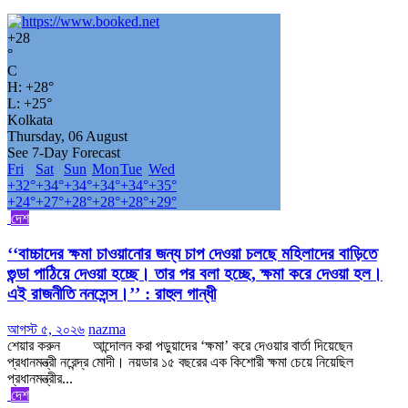
+
28
°
C
H:
+
28°
L:
+
25°
Kolkata
Thursday, 06 August
See 7-Day Forecast
Fri
Sat
Sun
Mon
Tue
Wed
+
32°
+
34°
+
34°
+
34°
+
34°
+
35°
+
24°
+
27°
+
28°
+
28°
+
28°
+
29°
দেশ
‘‘বাচ্চাদের ক্ষমা চাওয়ানোর জন্য চাপ দেওয়া চলছে মহিলাদের বাড়িতে
গুন্ডা পাঠিয়ে দেওয়া হচ্ছে। তার পর বলা হচ্ছে, ক্ষমা করে দেওয়া হল।
এই রাজনীতি ননসেন্স।’’ : রাহুল গান্ধী
আগস্ট ৫, ২০২৬
nazma
শেয়ার করুন আন্দোলন করা পড়ুয়াদের ‘ক্ষমা’ করে দেওয়ার বার্তা দিয়েছেন
প্রধানমন্ত্রী নরেন্দ্র মোদী। নয়ডার ১৫ বছরের এক কিশোরী ক্ষমা চেয়ে নিয়েছিল
প্রধানমন্ত্রীর...
দেশ