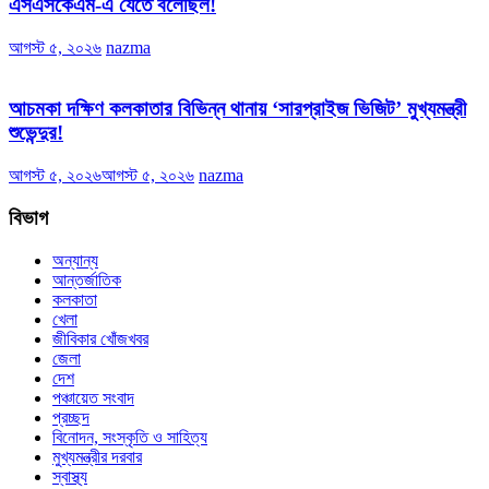
এসএসকেএম-এ যেতে বলেছিল!
আগস্ট ৫, ২০২৬
nazma
আচমকা দক্ষিণ কলকাতার বিভিন্ন থানায় ‘সারপ্রাইজ ভিজিট’ মুখ্যমন্ত্রী
শুভেন্দুর!
আগস্ট ৫, ২০২৬
আগস্ট ৫, ২০২৬
nazma
বিভাগ
অন্যান্য
আন্তর্জাতিক
কলকাতা
খেলা
জীবিকার খোঁজখবর
জেলা
দেশ
পঞ্চায়েত সংবাদ
প্রচ্ছদ
বিনোদন, সংস্কৃতি ও সাহিত্য
মুখ্যমন্ত্রীর দরবার
স্বাস্থ্য