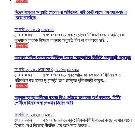
কলকাতা
বিদেশ যাওয়ার অনুমতি পেলেন না অভিষেক! হাই কোর্ট আগে এসএসকেএম-এ
যেতে বলেছিল!
আগস্ট ৫, ২০২৬
nazma
শেয়ার করুন বাংলার জনরব ডেস্ক : চোখের চিকিৎসার জন্য অভিষেক
বন্দ্যোপাধ্যায়কে বিদেশে যাওয়ার অনুমতি দিল না কলকাতা হাই...
কলকাতা
আচমকা দক্ষিণ কলকাতার বিভিন্ন থানায় ‘সারপ্রাইজ ভিজিট’ মুখ্যমন্ত্রী শুভেন্দুর!
আগস্ট ৫, ২০২৬
আগস্ট ৫, ২০২৬
nazma
শেয়ার করুন বাংলার জনরব ডেস্ক: আচমকা কলকাতার বিভিন্ন থানা
পরিদর্শনে বার হলেন মুখ্যমন্ত্রী তথা রাজ্যের পুলিশমন্ত্রী শুভেন্দু...
কলকাতা
অনুদানপ্রাপ্ত কর্মীদের বকেয়া ডিএ মেটাতে তৎপরতা অর্থ দফতরে, নির্দিষ্ট
পোর্টালে হিসাব জমা দেওয়ার নির্দেশ জারি
আগস্ট ৫, ২০২৬
nazma
শেয়ার করুন বাংলার জনরব ডেস্ক : শিক্ষক-শিক্ষিকাদের কাছে আসার আলো
হিসাবে দেখা দিয়েছে দীর্ঘদিন ধরে অপেক্ষায় থাকার...