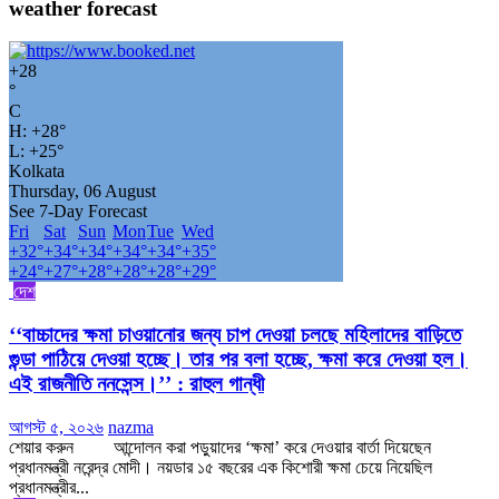
weather forecast
+
28
°
C
H:
+
28°
L:
+
25°
Kolkata
Thursday, 06 August
See 7-Day Forecast
Fri
Sat
Sun
Mon
Tue
Wed
+
32°
+
34°
+
34°
+
34°
+
34°
+
35°
+
24°
+
27°
+
28°
+
28°
+
28°
+
29°
দেশ
‘‘বাচ্চাদের ক্ষমা চাওয়ানোর জন্য চাপ দেওয়া চলছে মহিলাদের বাড়িতে
গুন্ডা পাঠিয়ে দেওয়া হচ্ছে। তার পর বলা হচ্ছে, ক্ষমা করে দেওয়া হল।
এই রাজনীতি ননসেন্স।’’ : রাহুল গান্ধী
আগস্ট ৫, ২০২৬
nazma
শেয়ার করুন আন্দোলন করা পড়ুয়াদের ‘ক্ষমা’ করে দেওয়ার বার্তা দিয়েছেন
প্রধানমন্ত্রী নরেন্দ্র মোদী। নয়ডার ১৫ বছরের এক কিশোরী ক্ষমা চেয়ে নিয়েছিল
প্রধানমন্ত্রীর...