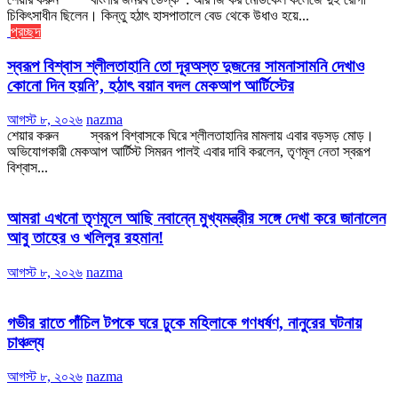
চিকিৎসাধীন ছিলেন। কিন্তু হঠাৎ হাসপাতালে বেড থেকে উধাও হয়ে...
প্রচ্ছদ
স্বরূপ বিশ্বাস শ্লীলতাহানি তো দূরঅস্ত দুজনের সামনাসামনি দেখাও
কোনো দিন হয়নি’, হঠাৎ বয়ান বদল মেকআপ আর্টিস্টের
আগস্ট ৮, ২০২৬
nazma
শেয়ার করুন স্বরূপ বিশ্বাসকে ঘিরে শ্লীলতাহানির মামলায় এবার বড়সড় মোড়।
অভিযোগকারী মেকআপ আর্টিস্ট সিমরন পালই এবার দাবি করলেন, তৃণমূল নেতা স্বরূপ
বিশ্বাস...
আমরা এখনো তৃণমূলে আছি নবান্নে মুখ্যমন্ত্রীর সঙ্গে দেখা করে জানালেন
আবু তাহের ও খলিলুর রহমান!
আগস্ট ৮, ২০২৬
nazma
গভীর রাতে পাঁচিল টপকে ঘরে ঢুকে মহিলাকে গণধর্ষণ, নানুরের ঘটনায়
চাঞ্চল্য
আগস্ট ৮, ২০২৬
nazma