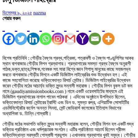
ডিসেম্বর ৯, ২০২৫
nazma
শেয়ার করুন
বিশেষ প্রতিনিধি : গৌড়ীয় বৈষ্ণব গ্রন্থ,পত্রিকা, পত্রাবলী ও বৈষ্ণব পাণ্ডুলিপির আকর
স্থান বাগবাজার গৌড়ীয় মিশন গ্রন্থাগার। গ্রন্থাগারের সমস্ত গ্রন্থ বৈষ্ণব অনুরাগী
পাঠক,ভক্ত,ছাত্র,শিক্ষক,গবেষক সহ সারা বিশ্বে জ্ঞান পিপাসু মানুষের কাছে সহজলভ্য
করতে বাগবাজার গৌড়ীয় মিশনে একটি ডিজিটাল লাইব্রেরির শুভ উদ্বোধন হল। এই
কাজে সহযোগিতা করেছে ভক্তিবেদান্ত রিসার্চ সেন্টার। ডিজিটাল লাইব্রেরির উদ্বোধন
করেন গৌড়ীয় মঠের আচার্য্য ভক্তি সুন্দর সন্নাসী মহারাজ। গৌড়ীয় মিশন বুকস ডট কম
নামে (gaudiyamissionbooks.com ) নামে একটি ওয়েবসাইটের মাধ্যমে এই
ডিজিটাল গ্রন্থাগারের নাগাল পাবেন পাঠকরা । এদিনের অনুষ্ঠানে উপস্থিত ছিলেন,
ভক্তিবেদান্ত রিসার্চ সেন্টারের ট্রাস্টি এবং ডিন ড. সুমন্ত রুদ্র, এশিয়াটিক সোসাইটির
এডমিনিস্ট্রেটর কর্নেল অনন্ত সিনহা, সেন্ট জেভিয়ার্স কলেজের ইতিহাস বিভাগের
অধ্যাপিকা ড. তিন্নি গোস্বামী।
গৌড়ীয় মঠের সভাপতি ভক্তি সুন্দর সন্নাসী মহারাজ বলেন, গৌড়ীয় মিশন হল একটি শুদ্ধ
ভক্তির প্রতিষ্ঠান এবং ধর্মপ্রচারক সংগঠন। এটির প্রতিষ্ঠাতা আচার্য ছিলেন শ্রীমদ
ভক্তিসিদ্ধান্ত সরস্বতী গোস্বামী প্রভুপাদ ।এখানকার গ্রন্থাগার খুবই সমৃদ্ধ। গৌড়ীয়