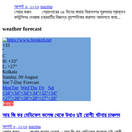
আগস্ট ৬, ২০২৬
nazma
শেয়ার করুন গ্রেফতারের ৩৫ দিনের মাথায় বিধাননগর পুরসভার প্রাক্তন
কাউন্সিলর দেবরাজ চক্রবর্তীর বিরুদ্ধে বৃহস্পতিবার বারাসত আদালতে জমা...
weather forecast
+
33
°
C
H:
+
33°
L:
+
27°
Kolkata
Sunday, 09 August
See 7-Day Forecast
Mon
Tue
Wed
Thu
Fri
Sat
+
34°
+
34°
+
34°
+
34°
+
32°
+
34°
+
27°
+
28°
+
28°
+
28°
+
27°
+
28°
প্রচ্ছদ
আর জি কর মেডিকেল কলেজ থেকে উধাও দুই রোগী! ঘটনায় চাঞ্চল্য
আগস্ট ৮, ২০২৬
nazma
শেয়ার করুন বাংলার জনরব ডেস্ক : আর জি কর মেডিকেল কলেজে দুই রোগী