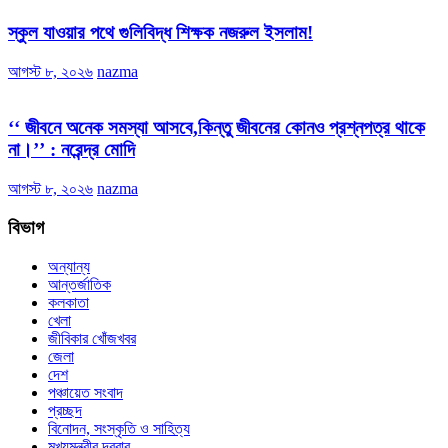
স্কুল যাওয়ার পথে গুলিবিদ্ধ শিক্ষক নজরুল ইসলাম!
আগস্ট ৮, ২০২৬
nazma
‘‘ জীবনে অনেক সমস্যা আসবে,কিন্তু জীবনের কোনও প্রশ্নপত্র থাকে
না।’’ : নরেন্দ্র মোদি
আগস্ট ৮, ২০২৬
nazma
বিভাগ
অন্যান্য
আন্তর্জাতিক
কলকাতা
খেলা
জীবিকার খোঁজখবর
জেলা
দেশ
পঞ্চায়েত সংবাদ
প্রচ্ছদ
বিনোদন, সংস্কৃতি ও সাহিত্য
মুখ্যমন্ত্রীর দরবার