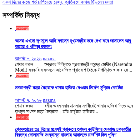
একশ দিনের কাজে শর্ত চাপিয়েছে কেন্দ্র, প্রতিবাদে কাগজ ছিঁড়লেন মমতা
সম্পর্কিত নিবন্ধ
কলকাতা
আমরা এখনো তৃণমূলে আছি নবান্নে মুখ্যমন্ত্রীর সঙ্গে দেখা করে জানালেন আবু
তাহের ও খলিলুর রহমান!
আগস্ট ৮, ২০২৬
nazma
শেয়ার করুন শুক্রবার দিল্লিতে প্রধানমন্ত্রী নরেন্দ্র মোদীর (Narendra
Modi) সরকারি বাসভবনে আয়োজিত প্রাতরাশ বৈঠকে উপস্থিত থাকার ২৪...
কলকাতা
মমতাপন্থী মহুয়া মৈত্রকে থানায় হাজিরা দেওয়ার নির্দেশ সুপ্রিম কোর্টের!
আগস্ট ৭, ২০২৬
nazma
শেয়ার করুন ধর্মীয় অবমাননার মামলায় সশরীরেই থানায় হাজিরা দিতে হবে
তৃণমূল সাংসদ মহুয়া মৈত্রকে। তাঁর ভার্চুয়াল হাজিরার...
কলকাতা
গ্রেফতারের ৩৫ দিনের মধ্যেই প্রাক্তন তৃণমূল কাউন্সিলর দেবরাজ চক্রবর্তীর
বিরুদ্ধে তোলাবাজি সংক্রান্ত মামলায় আদালতে চার্জশিট দিল পুলিশ