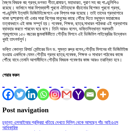
বৈষ্ণব বিষয়ক বহু গ্রন্থ,ভগবত গীতা,রামায়ণ, মহাভারত, পুরাণ সহ বহু পাণ্ডুলিপিও
রয়েছে। বর্তমানে সারা বিশ্বব্যাপী পুরনো ঐতিহ্যকে বাঁচানোর বিশেষত পুরনো গ্রন্থ,
পাণ্ডুলিপি ইত্যাদি ডিজিটাইজেশনে এক বিপ্লব শুরু হয়েছে। তাই তাদের গ্রন্থাগারে
থাকা দুষ্প্রাপ্য বই এবার সারা বিশ্বের মানুষের কাছে পৌঁছে দিতে মধুসূদন মহারাজের
তত্বাবধানে এই কাজ সম্পূর্ন হয়। গবেষক, শিক্ষক, ছাত্র,সাধারন পাঠকরা এই গ্রন্থাগার
ব্যাবহার করতে পারবেন ঘরে বসে। তিনি আরও বলেন, ভক্তিসিন্ধান্ত সরস্বতী
প্রভুপাদের ১৫০ বছরের জন্মবার্ষিকীতে গৌড়ীয় মিশনে এই ডিজিটাল লাইব্রেরির উদ্বোধন
খুবই তাৎপর্যপুর্ন।
ভক্তি বেদান্ত রিসার্চ সেন্টারের ডিন ড. সুমন্ত রুদ্র বলেন,গৌড়ীয় মিশনের বই ডিজিটাইজ
হওয়ায় একদিকে যেমন গৌড়ীয় গ্রন্থ ছাত্র,গবেষক, শিক্ষক ও সাধারণ পাঠকের কাজে
পৌঁছে যাবে তেমনি আগামীদিনে গৌড়ীয় বিষয়ক গবেষণার কাজ আরও তরান্বিত হবে।
শেয়ার করুন
Post navigation
চূড়ান্ত এসআইআর প্রক্রিয়া খতিয়ে দেখতে দিল্লি থেকে আসছেন পাঁচ আইএএস
আধিকারিক