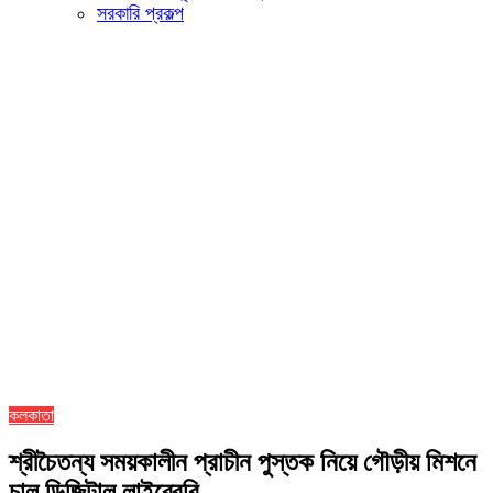
সরকারি প্রকল্প
কলকাতা
শ্রীচৈতন্য সময়কালীন প্রাচীন পুস্তক নিয়ে গৌড়ীয় মিশনে
চালু ডিজিটাল লাইব্রেরি