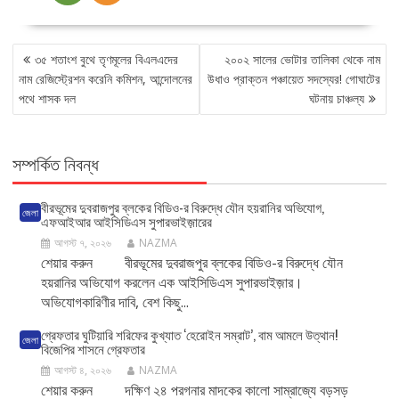
POST
৩৫ শতাংশ বুথে তৃণমূলের বিএলএদের
২০০২ সালের ভোটার তালিকা থেকে নাম
NAVIGATION
নাম রেজিস্ট্রেশন করেনি কমিশন, আন্দোলনের
উধাও প্রাক্তন পঞ্চায়েত সদস্যের! গোঘাটের
পথে শাসক দল
ঘটনায় চাঞ্চল্য
সম্পর্কিত নিবন্ধ
বীরভূমের দুবরাজপুর ব্লকের বিডিও-র বিরুদ্ধে যৌন হয়রানির অভিযোগ,
জেলা
এফআইআর আইসিডিএস সুপারভাইজ়ারের
আগস্ট ৭, ২০২৬
NAZMA
শেয়ার করুন বীরভূমের দুবরাজপুর ব্লকের বিডিও-র বিরুদ্ধে যৌন
হয়রানির অভিযোগ করলেন এক আইসিডিএস সুপারভাইজ়ার।
অভিযোগকারিণীর দাবি, বেশ কিছু...
গ্রেফতার ঘুটিয়ারি শরিফের কুখ্যাত ‘হেরোইন সম্রাট’, বাম আমলে উত্থান!
জেলা
বিজেপির শাসনে গ্রেফতার
আগস্ট ৪, ২০২৬
NAZMA
শেয়ার করুন দক্ষিণ ২৪ পরগনার মাদকের কালো সাম্রাজ্যে বড়সড়