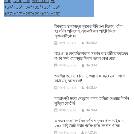
Sun
Mon
Tue
Wed
Thu
Fri
+
34°
+
36°
+
34°
+
35°
+
35°
+
35°
+
27°
+
27°
+
28°
+
29°
+
29°
+
28°
বীরভূমের দুবরাজপুর ব্লকের বিডিও-র বিরুদ্ধে যৌন
হয়রানির অভিযোগ, এফআইআর আইসিডিএস
সুপারভাইজ়ারের
আগস্ট ৭, ২০২৬
NAZMA
ঝাড়খণ্ডে ছাত্রবিক্ষোভকে সমর্থন করে রাঁচীতে বক্তব্য
রাখার সময় হেনস্থার শিকার হলেন নেহা বোরা
আগস্ট ৭, ২০২৬
NAZMA
ভারতীয় পড়ুয়াদের ভিসা দেওয়া এক বছরে ৬২ শতাংশ
কমিয়েছে আমেরিকা!
আগস্ট ৭, ২০২৬
NAZMA
মমতাপন্থী মহুয়া মৈত্রকে থানায় হাজিরা দেওয়ার নির্দেশ
সুপ্রিম কোর্টের!
আগস্ট ৭, ২০২৬
NAZMA
অসমের বন্যা বিপর্যস্ত দুর্গত মানুষের পাশে ভাইজান,
৫০০ বাড়ি তৈরি করার প্রতিশ্রুতি সলমান খানের
আগস্ট ৬, ২০২৬
NAZMA