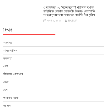
গ্রেফতারের ৩৫ দিনের মধ্যেই প্রাক্তন তৃণমূল
কাউন্সিলর দেবরাজ চক্রবর্তীর বিরুদ্ধে তোলাবাজি
সংক্রান্ত মামলায় আদালতে চার্জশিট দিল পুলিশ
আগস্ট ৬, ২০২৬
NAZMA
বিভাগ
অন্যান্য
আন্তর্জাতিক
কলকাতা
খেলা
জীবিকার খোঁজখবর
জেলা
দেশ
পঞ্চায়েত সংবাদ
প্রচ্ছদ