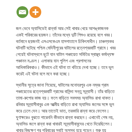
জল ভেবে অ্যাসিডেই রান্না! আর সেই খাবার খেয়ে আশঙ্কাজনক
একই পরিবারের ছয়জন। তাঁদের মধ্যে দুটি শিশুও রয়েছে বলে খবর।
বর্তমানে ছয়জনই এসএসকেএম হাসপাতালে চিকিৎসাধীন। চাঞ্চল্যকর
ঘটনাটি ঘটেছে পশ্চিম মেদিনীপুরের ঘাটালের রত্নেশ্বরবাটি গ্রামে। খবর
পেয়েই ঘটনাস্থলে ছুটে যান ঘাটাল পঞ্চায়েত সমিতির স্বাস্থ্য কর্মাধ্যক্ষ
পঞ্চানন মণ্ডল। এলাকায় যান পুলিশ এবং প্রশাসনের
আধিকারিকরাও। কীভাবে এই ঘটনা তা খতিয়ে দেখা হচ্ছে। তবে ভুল
করেই এই ঘটনা বলে মনে করা হচ্ছে।
স্থানীয় সূত্রে জানা গিয়েছে, ঘাটালের মনোহরপুর এক নম্বর গ্রাম
পঞ্চায়েতের রত্নেশ্বরবাটি গ্রামের বাসিন্দা সন্তু সন্ন্যাসী। তাঁর বাড়িতে
তামা-রুপোর কাজ হয়। ফলে বাড়িতে সবসময় অ্যাসিড রাখা থাকত।
রবিবার সন্ন্যাসীবাবুর এক আত্মীয় বাড়িতে রাখা অ্যাসিড জলের সঙ্গে ভুল
করে ঢেলে দেন। আর তাতেই ভাত, তরকারি রান্না করে ফেলেন।
ঘুণাক্ষরেও বুঝতে পারেননি কীভাবে রান্না করছেন। এখানেই শেষ নয়,
অ্যাসিড জলে রান্না করা খাবারই সন্ন্যাসীবাবুদের খেতে দিয়েছিলেন।
খাবার কিছুক্ষণ পর পরিবারের সবাই অসুস্থ হয়ে পড়েন। শুরু হয়