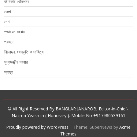
জীবিকার খোঁজখবর
জেলা
দেশ
পঞ্চায়েত সংবাদ
প্রচ্ছদ
বিনোদন, সংস্কৃতি ও সাহিত্য
মুখ্যমন্ত্রীর দরবার
স্বাস্থ্য
© All Right Reserved By BANGLAR JANAROB, Editor-in-Chief-:
Nazma Yeasmin ( Honorary ). Mobile No +917980539161
Proudly powered by WordPress
|
Theme: SuperNews by
Acme
Themes