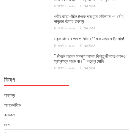
আগস্ট ৮, ২০২৬
NAZMA
গভীর রাতে পাঁচিল টপকে ঘরে ঢুকে মহিলাকে গণধর্ষণ,
নানুরের ঘটনায় চাঞ্চল্য
আগস্ট ৮, ২০২৬
NAZMA
স্কুল যাওয়ার পথে গুলিবিদ্ধ শিক্ষক নজরুল ইসলাম!
আগস্ট ৮, ২০২৬
NAZMA
‘‘ জীবনে অনেক সমস্যা আসবে,কিন্তু জীবনের কোনও
প্রশ্নপত্র থাকে না।’’ : নরেন্দ্র মোদি
আগস্ট ৮, ২০২৬
NAZMA
বিভাগ
অন্যান্য
আন্তর্জাতিক
কলকাতা
খেলা