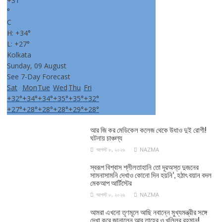
+
31
°
C
H:
+
34°
L:
+
27°
Kolkata
Sunday, 09 August
See 7-Day Forecast
Sat
Mon
Tue
Wed
Thu
Fri
+
32°
+
34°
+
34°
+
35°
+
35°
+
32°
+
27°
+
28°
+
28°
+
28°
+
29°
+
28°
আর জি কর মেডিকেল কলেজ থেকে উধাও দুই রোগী!
ঘটনায় চাঞ্চল্য
আগস্ট ৮, ২০২৬
NAZMA
স্বরূপ বিশ্বাস শ্লীলতাহানি তো দূরঅস্ত দুজনের
সামনাসামনি দেখাও কোনো দিন হয়নি’, হঠাৎ বয়ান বদল
মেকআপ আর্টিস্টের
আগস্ট ৮, ২০২৬
NAZMA
আমরা এখনো তৃণমূলে আছি নবান্নে মুখ্যমন্ত্রীর সঙ্গে
দেখা করে জানালেন আবু তাহের ও খলিলুর রহমান!