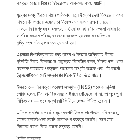
বাস্তবে কোনো বিমানই ইউরোপের আকাশের কাছে যায়নি।
যুদ্ধের মধ্যে ইরানে বিমান পাঠানোয় নতুন উদ্বেগ দেখা দিয়েছে। এসব
বিমানে কী পাঠানো হয়েছে তা নিয়েও নানা জল্পনা কল্পনা চলছে।
এভিয়েশন বিশ্লেষকরা বলছেন, এই বোয়িং ৭৪৭ বিমানগুলো সাধারণত
সামরিক সরঞ্জাম পরিবহনের জন্য ব্যবহৃত হয় এবং সরকারিভাবে
চুক্তিবদ্ধ পরিবহনেও ব্যবহার করা হয়।
এক্সেটার বিশ্ববিদ্যালয়ের মধ্যপ্রাচ্য ও উত্তর আফ্রিকায় চীনের
কূটনীতি বিষয়ে বিশেষজ্ঞ ড. আন্দ্রেয়া ঘিসেল্লি বলেন, চীনের পক্ষ থেকে
ইরানকে সহায়তার প্রত্যাশা অনেকের মধ্যেই রয়েছে এবং এই কার্গো
ট্রান্সপোর্টগুলো সেই সম্ভাবনার দিকে ইঙ্গিত দিতে পারে।
ইসরায়েলের নিরাপত্তা গবেষণা সংস্থার (INSS) গবেষক তুভিয়া
গেরিং বলেন, চীনা সামরিক সরঞ্জাম ইরানে পৌঁছেছে কি না, তা পুরোপুরি
নিশ্চিত নয় — তবে সম্ভাবনাটি উড়িয়ে দেওয়া উচিত হবে না।
এদিকে ফ্লাইট অপারেটর লুক্সেমবার্গভিত্তিক কার্গোলাক্স দাবি করেছে,
তাদের ফ্লাইটগুলো ইরানি আকাশপথ ব্যবহার করেনি। তবে তারা
বিমানের কার্গো নিয়ে কোনো মন্তব্য করেনি।
দৈনিক কালবেলা