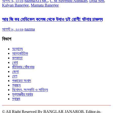
আগস্ট ৯, ২০২৬
nazma
AITMC
,
C M Suvendu Adhikari
,
Dola Sen
,
Kalyan Banerjee
,
Mamata Banerjee
আর জি কর মেডিকেল কলেজ থেকে উধাও দুই রোগী! ঘটনায় চাঞ্চল্য
আগস্ট ৮, ২০২৬
nazma
বিভাগ
অন্যান্য
আন্তর্জাতিক
কলকাতা
খেলা
জীবিকার খোঁজখবর
জেলা
দেশ
পঞ্চায়েত সংবাদ
প্রচ্ছদ
বিনোদন, সংস্কৃতি ও সাহিত্য
মুখ্যমন্ত্রীর দরবার
স্বাস্থ্য
© All Right Reserved By BANGLAR JANAROB, Editor-in-