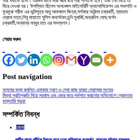
গাছ বসানো হলো। এরকম ভাবে সারা বছর ধরে গাছ লাগানো হবে। এবং নেট দিয়ে তা
ঘিরে দেওয়া হয়। উপস্থিত ছিলেন অলবেঙ্গল মাইনোরিটি অ্যাসোসিয়েশন এর সভাপতি ও
ফুরফুরা শরীফ এর ভুমিপুত্র আবু আফজাল জিন্না,সর্পকার অরিন্দম চক্রবর্তী, ম্যাডাম
দ্রোনা দত্ত,শিবু মাহাতো পুলিশ কনস্টেবল,চুনি মুখার্জি,অভ্রদিপ ঘোষ,অর্পন
চক্রবর্তী,অন্যান্য বন্ধুর হাত এর সদস্যগন।
শেয়ার করুন
Post navigation
অসমের বন্যা কবলিত এলাকায় ত্রাণ ও সেবা কাজ ভারত সেবাশ্রম সংঘের
মিথ্যা প্রতিশ্রুতি দিয়ে সহবাস এবং জোর করে গর্ভপাত করানোর অভিযোগে গ্রেফতার
ডাক্তারি পড়ুয়া
সম্পর্কিত নিবন্ধ
জেলা
গভীর রাতে পাঁচিল টপকে ঘরে ঢুকে মহিলাকে গণধর্ষণ, নানুরের ঘটনায় চাঞ্চল্য