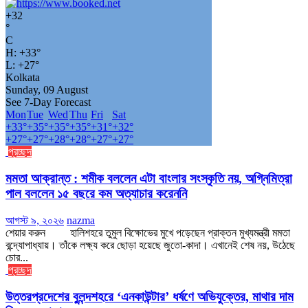
+
32
°
C
H:
+
33°
L:
+
27°
Kolkata
Sunday, 09 August
See 7-Day Forecast
Mon
Tue
Wed
Thu
Fri
Sat
+
33°
+
35°
+
35°
+
35°
+
31°
+
32°
+
27°
+
27°
+
28°
+
28°
+
27°
+
27°
প্রচ্ছদ
মমতা আক্রান্ত : শমীক বললেন এটা বাংলার সংস্কৃতি নয়, অগ্নিমিত্রা
পাল বললেন ১৫ বছরে কম অত্যাচার করেননি
আগস্ট ৯, ২০২৬
nazma
শেয়ার করুন হালিশহরে তুমুল বিক্ষোভের মুখে পড়েছেন প্রাক্তন মুখ্যমন্ত্রী মমতা
বন্দ্যোপাধ্যায়। তাঁকে লক্ষ্য করে ছোড়া হয়েছে জুতো-কাদা। এখানেই শেষ নয়, উঠেছে
চোর...
প্রচ্ছদ
উত্তরপ্রদেশের বুলন্দশহরে ‘এনকাউন্টার’ ধর্ষণে অভিযুক্তের, মাথার দাম