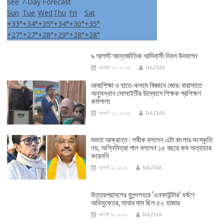
See 7-Day Forecast
Sun
Tue
Wed
Thu
Fri
Sat
+
33°
+
34°
+
35°
+
34°
+
30°
+
35°
+
27°
+
27°
+
28°
+
29°
+
28°
+
28°
৯ আগস্ট আন্তর্জাতিক আদিবাসী দিবস উদযাপন
আগস্ট ১০, ২০২৬
NAZMA
ভাষাশিক্ষা ও হাতে-কলমে বিজ্ঞানে জোর: বারাসাতে
অনুসন্ধান সোসাইটির উদ্যোগে শিক্ষক প্রশিক্ষণ
কর্মশালা
আগস্ট ১০, ২০২৬
NAZMA
মমতা আক্রান্ত : শমীক বললেন এটা বাংলার সংস্কৃতি
নয়, অগ্নিমিত্রা পাল বললেন ১৫ বছরে কম অত্যাচার
করেননি
আগস্ট ৯, ২০২৬
NAZMA
উত্তরপ্রদেশের বুলন্দশহরে ‘এনকাউন্টার’ ধর্ষণে
অভিযুক্তের, মাথার দাম ছিল ৫০ হাজার
আগস্ট ৯, ২০২৬
NAZMA