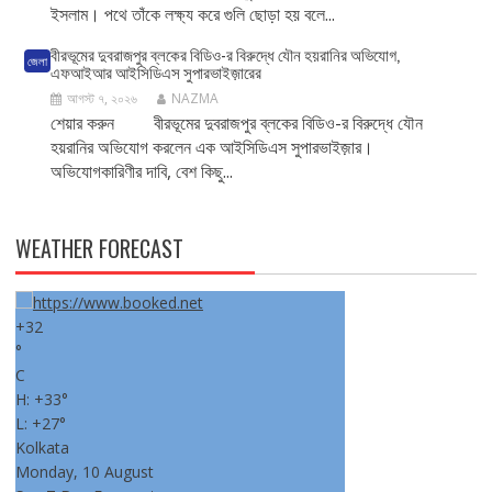
ইসলাম। পথে তাঁকে লক্ষ্য করে গুলি ছোড়া হয় বলে...
বীরভূমের দুবরাজপুর ব্লকের বিডিও-র বিরুদ্ধে যৌন হয়রানির অভিযোগ,
জেলা
এফআইআর আইসিডিএস সুপারভাইজ়ারের
আগস্ট ৭, ২০২৬
NAZMA
শেয়ার করুন বীরভূমের দুবরাজপুর ব্লকের বিডিও-র বিরুদ্ধে যৌন
হয়রানির অভিযোগ করলেন এক আইসিডিএস সুপারভাইজ়ার।
অভিযোগকারিণীর দাবি, বেশ কিছু...
WEATHER FORECAST
+
32
°
C
H:
+
33°
L:
+
27°
Kolkata
Monday, 10 August