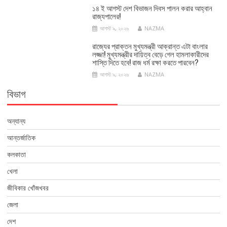
১৪ ই আগস্ট দেশ বিভাজন দিবস পালন করার আহ্বান
রাজ্যপালের!
আগস্ট ৯, ২০২৬
NAZMA
রাজ্যের প্রাক্তন মুখ্যমন্ত্রী আক্রান্ত এটা বাংলার
লজ্জা! মুখ্যমন্ত্রীর দায়িত্ব বেড়ে গেল হামলাকারীদের
শাস্তি দিতে হবে! রাজ ধর্ম রক্ষা করতে পারবেন?
আগস্ট ৯, ২০২৬
NAZMA
বিভাগ
অন্যান্য
আন্তর্জাতিক
কলকাতা
খেলা
জীবিকার খোঁজখবর
জেলা
দেশ