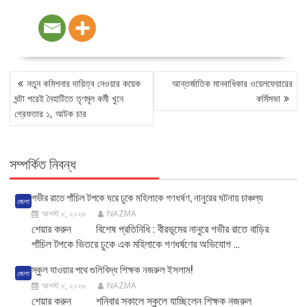
POST
নতুন কমিশনার দায়িত্ব নেওয়ার কয়েক
আন্তর্জাতিক মানবাধিকার ওয়েলফেয়ারের
NAVIGATION
ঘন্টা পরেই নৈহাটিতে তৃণমূল কর্মী খুনে
কর্মিসভা
গ্রেফতার ১, আটক চার
সম্পর্কিত নিবন্ধ
গভীর রাতে পাঁচিল টপকে ঘরে ঢুকে মহিলাকে গণধর্ষণ, নানুরের ঘটনায় চাঞ্চল্য
জেলা
আগস্ট ৮, ২০২৬
NAZMA
শেয়ার করুন বিশেষ প্রতিনিধি : বীরভূমের নানুরে গভীর রাতে বাড়ির
পাঁচিল টপকে ভিতরে ঢুকে এক মহিলাকে গণধর্ষণের অভিযোগ ...
স্কুল যাওয়ার পথে গুলিবিদ্ধ শিক্ষক নজরুল ইসলাম!
জেলা
আগস্ট ৮, ২০২৬
NAZMA
শেয়ার করুন শনিবার সকালে স্কুলে যাচ্ছিলেন শিক্ষক নজরুল