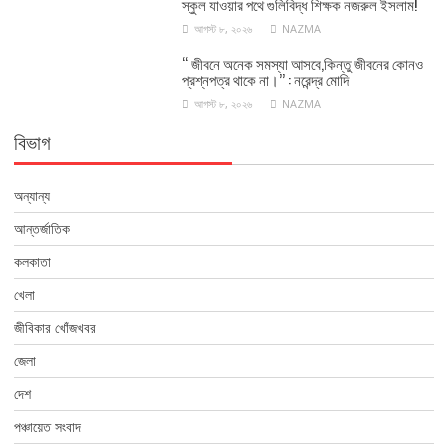
স্কুল যাওয়ার পথে গুলিবিদ্ধ শিক্ষক নজরুল ইসলাম!
আগস্ট ৮, ২০২৬
NAZMA
‘‘ জীবনে অনেক সমস্যা আসবে,কিন্তু জীবনের কোনও
প্রশ্নপত্র থাকে না।’’ : নরেন্দ্র মোদি
আগস্ট ৮, ২০২৬
NAZMA
বিভাগ
অন্যান্য
আন্তর্জাতিক
কলকাতা
খেলা
জীবিকার খোঁজখবর
জেলা
দেশ
পঞ্চায়েত সংবাদ