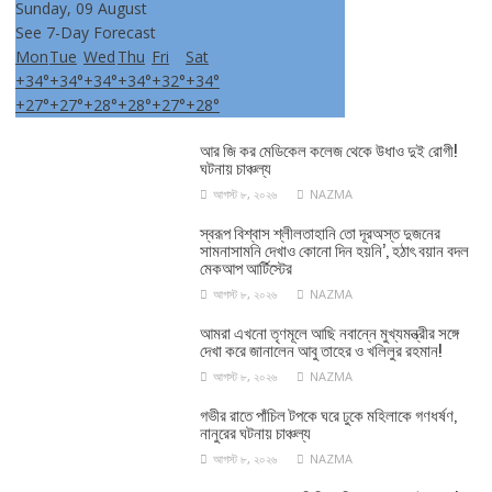
Sunday, 09 August
See 7-Day Forecast
Mon
Tue
Wed
Thu
Fri
Sat
+
34°
+
34°
+
34°
+
34°
+
32°
+
34°
+
27°
+
27°
+
28°
+
28°
+
27°
+
28°
আর জি কর মেডিকেল কলেজ থেকে উধাও দুই রোগী!
ঘটনায় চাঞ্চল্য
আগস্ট ৮, ২০২৬
NAZMA
স্বরূপ বিশ্বাস শ্লীলতাহানি তো দূরঅস্ত দুজনের
সামনাসামনি দেখাও কোনো দিন হয়নি’, হঠাৎ বয়ান বদল
মেকআপ আর্টিস্টের
আগস্ট ৮, ২০২৬
NAZMA
আমরা এখনো তৃণমূলে আছি নবান্নে মুখ্যমন্ত্রীর সঙ্গে
দেখা করে জানালেন আবু তাহের ও খলিলুর রহমান!
আগস্ট ৮, ২০২৬
NAZMA
গভীর রাতে পাঁচিল টপকে ঘরে ঢুকে মহিলাকে গণধর্ষণ,
নানুরের ঘটনায় চাঞ্চল্য
আগস্ট ৮, ২০২৬
NAZMA