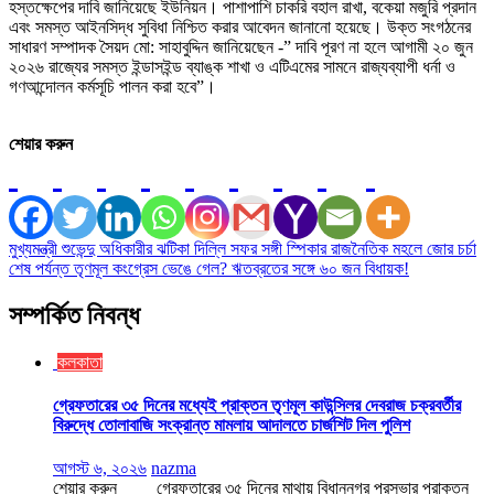
হস্তক্ষেপের দাবি জানিয়েছে ইউনিয়ন। পাশাপাশি চাকরি বহাল রাখা, বকেয়া মজুরি প্রদান
এবং সমস্ত আইনসিদ্ধ সুবিধা নিশ্চিত করার আবেদন জানানো হয়েছে। উক্ত সংগঠনের
সাধারণ সম্পাদক সৈয়দ মো: সাহাবুদ্দিন জানিয়েছেন -” দাবি পূরণ না হলে আগামী ২০ জুন
২০২৬ রাজ্যের সমস্ত ইন্ডাসইন্ড ব্যাঙ্ক শাখা ও এটিএমের সামনে রাজ্যব্যাপী ধর্না ও
গণআন্দোলন কর্মসূচি পালন করা হবে”।
শেয়ার করুন
Post
মুখ্যমন্ত্রী শুভেন্দু অধিকারীর ঝটিকা দিল্লি সফর সঙ্গী স্পিকার রাজনৈতিক মহলে জোর চর্চা
শেষ পর্যন্ত তৃণমূল কংগ্রেস ভেঙে গেল? ঋতব্রতের সঙ্গে ৬০ জন বিধায়ক!
navigation
সম্পর্কিত নিবন্ধ
কলকাতা
গ্রেফতারের ৩৫ দিনের মধ্যেই প্রাক্তন তৃণমূল কাউন্সিলর দেবরাজ চক্রবর্তীর
বিরুদ্ধে তোলাবাজি সংক্রান্ত মামলায় আদালতে চার্জশিট দিল পুলিশ
আগস্ট ৬, ২০২৬
nazma
শেয়ার করুন গ্রেফতারের ৩৫ দিনের মাথায় বিধাননগর পুরসভার প্রাক্তন