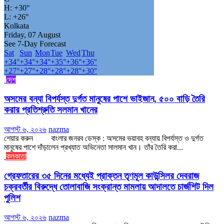
H:
+
30°
L:
+
26°
Kolkata
Friday, 07 August
See 7-Day Forecast
Sat
Sun
Mon
Tue
Wed
Thu
+
34°
+
34°
+
34°
+
35°
+
36°
+
36°
+
27°
+
27°
+
28°
+
28°
+
28°
+
30°
দেশ
অসমের বন্যা বিপর্যস্ত দুর্গত মানুষের পাশে ভাইজান, ৫০০ বাড়ি তৈরি
করার প্রতিশ্রুতি সলমান খানের
আগস্ট ৬, ২০২৬
nazma
শেয়ার করুন বাংলার জনরব ডেস্ক : অসমের ভয়াবহ বন্যায় বিপর্যস্ত ও দুর্গত
মানুষের পাশে দাঁড়ালেন প্রখ্যাত অভিনেতা সালমান খান। তাঁর তৈরি করা...
কলকাতা
গ্রেফতারের ৩৫ দিনের মধ্যেই প্রাক্তন তৃণমূল কাউন্সিলর দেবরাজ
চক্রবর্তীর বিরুদ্ধে তোলাবাজি সংক্রান্ত মামলায় আদালতে চার্জশিট দিল
পুলিশ
আগস্ট ৬, ২০২৬
nazma