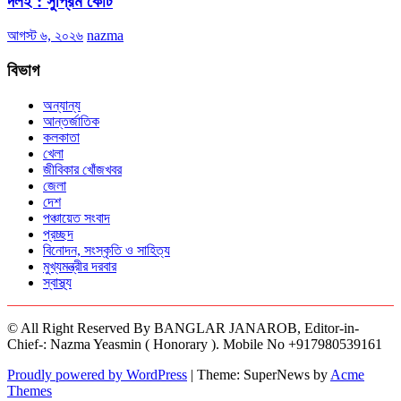
দলই : সুপ্রিম কোর্ট
আগস্ট ৬, ২০২৬
nazma
বিভাগ
অন্যান্য
আন্তর্জাতিক
কলকাতা
খেলা
জীবিকার খোঁজখবর
জেলা
দেশ
পঞ্চায়েত সংবাদ
প্রচ্ছদ
বিনোদন, সংস্কৃতি ও সাহিত্য
মুখ্যমন্ত্রীর দরবার
স্বাস্থ্য
© All Right Reserved By BANGLAR JANAROB, Editor-in-
Chief-: Nazma Yeasmin ( Honorary ). Mobile No +917980539161
Proudly powered by WordPress
|
Theme: SuperNews by
Acme
Themes