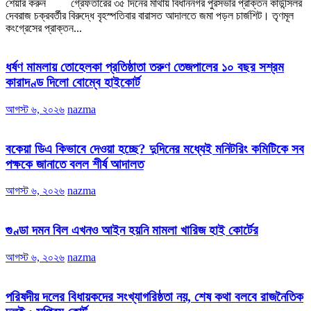
শেয়ার করুন গ্রেফতারের ৩৫ দিনের মাথায় বিধাননগর পুরসভার প্রাক্তন কাউন্সিলর
দেবরাজ চক্রবর্তীর বিরুদ্ধে বৃহস্পতিবার বারাসত আদালতে জমা পড়ল চার্জশিট। তৃণমূল
কংগ্রেসের প্রাক্তন...
ধর্ষণ মামলায় তোহেলকা প্রতিষ্ঠাতা তরুণ তেজপালের ১০ বছর সশ্রম
কারাদণ্ড দিলো বোম্বে হাইকোর্ট
আগস্ট ৬, ২০২৬
nazma
বকেয়া ডিএ কিভাবে দেওয়া হচ্ছে? দুদিনের মধ্যেই মনিটরিং কমিটিকে সব
পক্ষকে জানাতে বলল শীর্ষ আদালত
আগস্ট ৬, ২০২৬
nazma
গুণ্ডা দমন বিল এখনও আইন হয়নি মামলা খারিজ হাই কোর্টের
আগস্ট ৬, ২০২৬
nazma
পরিষদীয় দলের বিধায়কদের সংখ্যাগরিষ্ঠতা নয়, শেষ কথা বলবে রাজনৈতিক