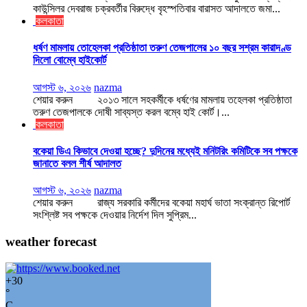
কাউন্সিলর দেবরাজ চক্রবর্তীর বিরুদ্ধে বৃহস্পতিবার বারাসত আদালতে জমা...
কলকাতা
ধর্ষণ মামলায় তোহেলকা প্রতিষ্ঠাতা তরুণ তেজপালের ১০ বছর সশ্রম কারাদণ্ড
দিলো বোম্বে হাইকোর্ট
আগস্ট ৬, ২০২৬
nazma
শেয়ার করুন ২০১৩ সালে সহকর্মীকে ধর্ষণের মামলায় তহেলকা প্রতিষ্ঠাতা
তরুণ তেজপালকে দোষী সাব্যস্ত করল বম্বে হাই কোর্ট।...
কলকাতা
বকেয়া ডিএ কিভাবে দেওয়া হচ্ছে? দুদিনের মধ্যেই মনিটরিং কমিটিকে সব পক্ষকে
জানাতে বলল শীর্ষ আদালত
আগস্ট ৬, ২০২৬
nazma
শেয়ার করুন রাজ্য সরকারি কর্মীদের বকেয়া মহার্ঘ ভাতা সংক্রান্ত রিপোর্ট
সংশ্লিষ্ট সব পক্ষকে দেওয়ার নির্দেশ দিল সুপ্রিম...
weather forecast
+
30
°
C