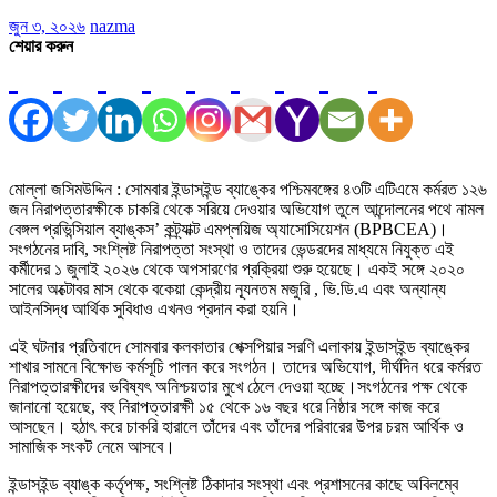
জুন ৩, ২০২৬
nazma
শেয়ার করুন
মোল্লা জসিমউদ্দিন : সোমবার ইন্ডাসইন্ড ব্যাঙ্কের পশ্চিমবঙ্গের ৪৩টি এটিএমে কর্মরত ১২৬
জন নিরাপত্তারক্ষীকে চাকরি থেকে সরিয়ে দেওয়ার অভিযোগ তুলে আন্দোলনের পথে নামল
বেঙ্গল প্রভিন্সিয়াল ব্যাঙ্কস’ কন্ট্র্যাক্ট এমপ্লয়িজ অ্যাসোসিয়েশন (BPBCEA)।
সংগঠনের দাবি, সংশ্লিষ্ট নিরাপত্তা সংস্থা ও তাদের ভেন্ডরদের মাধ্যমে নিযুক্ত এই
কর্মীদের ১ জুলাই ২০২৬ থেকে অপসারণের প্রক্রিয়া শুরু হয়েছে। একই সঙ্গে ২০২০
সালের অক্টোবর মাস থেকে বকেয়া কেন্দ্রীয় ন্যূনতম মজুরি , ভি.ডি.এ এবং অন্যান্য
আইনসিদ্ধ আর্থিক সুবিধাও এখনও প্রদান করা হয়নি।
এই ঘটনার প্রতিবাদে সোমবার কলকাতার শেক্সপিয়ার সরণি এলাকায় ইন্ডাসইন্ড ব্যাঙ্কের
শাখার সামনে বিক্ষোভ কর্মসূচি পালন করে সংগঠন। তাদের অভিযোগ, দীর্ঘদিন ধরে কর্মরত
নিরাপত্তারক্ষীদের ভবিষ্যৎ অনিশ্চয়তার মুখে ঠেলে দেওয়া হচ্ছে।সংগঠনের পক্ষ থেকে
জানানো হয়েছে, বহু নিরাপত্তারক্ষী ১৫ থেকে ১৬ বছর ধরে নিষ্ঠার সঙ্গে কাজ করে
আসছেন। হঠাৎ করে চাকরি হারালে তাঁদের এবং তাঁদের পরিবারের উপর চরম আর্থিক ও
সামাজিক সংকট নেমে আসবে।
ইন্ডাসইন্ড ব্যাঙ্ক কর্তৃপক্ষ, সংশ্লিষ্ট ঠিকাদার সংস্থা এবং প্রশাসনের কাছে অবিলম্বে