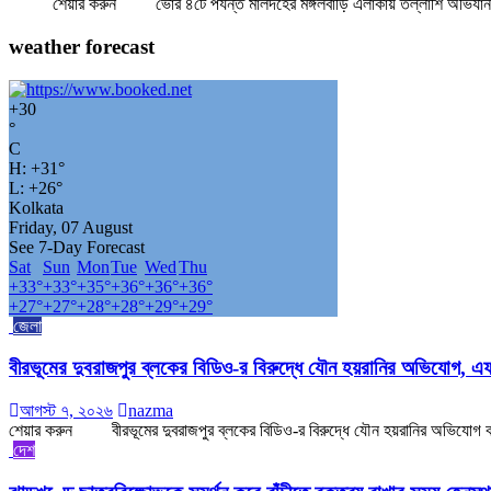
শেয়ার করুন ভোর ৪টে পর্যন্ত মালদহের মঙ্গলবাড়ি এলাকায় তল্লাশি অভিযান চাল
weather forecast
+
30
°
C
H:
+
31°
L:
+
26°
Kolkata
Friday, 07 August
See 7-Day Forecast
Sat
Sun
Mon
Tue
Wed
Thu
+
33°
+
33°
+
35°
+
36°
+
36°
+
36°
+
27°
+
27°
+
28°
+
28°
+
29°
+
29°
জেলা
বীরভূমের দুবরাজপুর ব্লকের বিডিও-র বিরুদ্ধে যৌন হয়রানির অভিযো
আগস্ট ৭, ২০২৬
nazma
শেয়ার করুন বীরভূমের দুবরাজপুর ব্লকের বিডিও-র বিরুদ্ধে যৌন হয়রানির অভিযোগ ক
দেশ