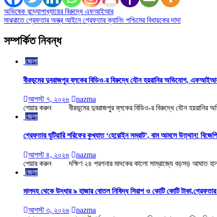
Post
অভিষেক বন্দ্যোপাধ্যায়ের বিরুদ্ধে এফআইআর
মাঝরাতে গ্রেফতার অস্ত্র আইনে গ্রেফতার ক্যানিং পশ্চিমের বিধায়কের দাদা
navigation
সম্পর্কিত নিবন্ধ
জেলা
বীরভূমের দুবরাজপুর ব্লকের বিডিও-র বিরুদ্ধে যৌন হয়রানির অভিযোগ, এফআই
আগস্ট ৭, ২০২৬
nazma
শেয়ার করুন বীরভূমের দুবরাজপুর ব্লকের বিডিও-র বিরুদ্ধে যৌন হয়রানির অ
জেলা
গ্রেফতার ঘুটিয়ারি শরিফের কুখ্যাত ‘হেরোইন সম্রাট’, বাম আমলে উত্থান! বিজেপ
আগস্ট ৪, ২০২৬
nazma
শেয়ার করুন দক্ষিণ ২৪ পরগনার মাদকের কালো সাম্রাজ্যে বড়সড় আঘাত হান
জেলা
মালদহ থেকে উদ্ধার ৯ হাজার বোতল নিষিদ্ধ সিরাপ ও কোটি কোটি টাকা,গ্রেফতার
আগস্ট ৩, ২০২৬
nazma