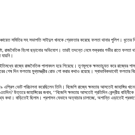
তা পঞ্চায়েত সমিতির সহ সভাপতি সাইদুল খানকে গ্রেফতার করেছে ফলতা থানার পুলিশ। ধৃতের ব
ষ্টা, রাজনৈতিক হিংসা ছড়ানোর অভিযোগ। তারই তদন্তে নেমে শুক্রবার গভীর রাতে ফলতা থ
া যায়নি।
িমধ্যে রাজ্যে রাজনৈতিক পালাবদল হয়ে গিয়েছে। তৃণমূলকে ক্ষমতাচ্যুত করে রাজ্যের শাসন ক্ষ
র শেষ দিন ফলতায় মুখ্যমন্ত্রীর রোড শো করার কথাও রয়েছে। স্বাভাবিকভাবেই ফলতার বিজে
৯ এপ্রিল ভোট পরিচালনা করেছিলেন তিনি। বিজেপি রাজ্যে ক্ষমতায় আসতেই জাহাঙ্গির খানের
দিন? উত্তরে জাহাঙ্গিরের জবাব, ‘‘বিজেপি ক্ষমতায় আসতেই প্রতিদিন কেন্দ্রীয় বাহিনীকে ন
িথ্যে কথা। বাড়িতেই ছিলাম। প্রশাসন যেভাবে অত্যাচার চালাচ্ছে, অশান্তি এড়াতেই প্রক