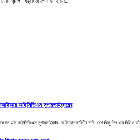
াল পুলিশ। যন্ত্র দিয়ে গোনা হল বান্ডিল...
গ, এফআইআর আইসিডিএস সুপারভাইজ়ারের
রলেন এক আইসিডিএস সুপারভাইজ়ার।অভিযোগকারিণীর দাবি, বেশ কিছু দিন ধরে বিডিও তা