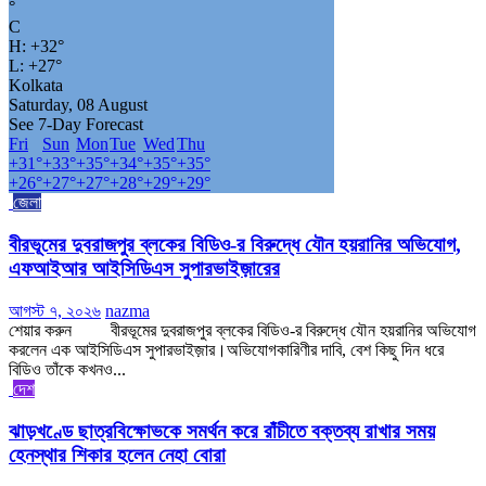
°
C
H:
+
32°
L:
+
27°
Kolkata
Saturday, 08 August
See 7-Day Forecast
Fri
Sun
Mon
Tue
Wed
Thu
+
31°
+
33°
+
35°
+
34°
+
35°
+
35°
+
26°
+
27°
+
27°
+
28°
+
29°
+
29°
জেলা
বীরভূমের দুবরাজপুর ব্লকের বিডিও-র বিরুদ্ধে যৌন হয়রানির অভিযোগ,
এফআইআর আইসিডিএস সুপারভাইজ়ারের
আগস্ট ৭, ২০২৬
nazma
শেয়ার করুন বীরভূমের দুবরাজপুর ব্লকের বিডিও-র বিরুদ্ধে যৌন হয়রানির অভিযোগ
করলেন এক আইসিডিএস সুপারভাইজ়ার।অভিযোগকারিণীর দাবি, বেশ কিছু দিন ধরে
বিডিও তাঁকে কখনও...
দেশ
ঝাড়খণ্ডে ছাত্রবিক্ষোভকে সমর্থন করে রাঁচীতে বক্তব্য রাখার সময়
হেনস্থার শিকার হলেন নেহা বোরা