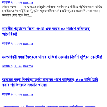
আগস্ট ৭, ২০২৬
nazma
শেয়ার করুন ঝাড়খণ্ডে ছাত্রবিক্ষোভকে সমর্থন করে রাঁচীতে প্রতিবাদমঞ্চে হাজির
হয়েছিলেন ‘অল ইন্ডিয়া স্টুডেন্টস অ্যাসোসিয়েশন’ (আইসা)-এর সভাপতি নেহা বোরা।
শুক্রবার সেই মঞ্চে উঠে...
ভারতীয় পড়ুয়াদের ভিসা দেওয়া এক বছরে ৬২ শতাংশ কমিয়েছে
আমেরিকা!
আগস্ট ৭, ২০২৬
nazma
মমতাপন্থী মহুয়া মৈত্রকে থানায় হাজিরা দেওয়ার নির্দেশ সুপ্রিম কোর্টের!
আগস্ট ৭, ২০২৬
nazma
অসমের বন্যা বিপর্যস্ত দুর্গত মানুষের পাশে ভাইজান, ৫০০ বাড়ি তৈরি
করার প্রতিশ্রুতি সলমান খানের
আগস্ট ৬, ২০২৬
nazma