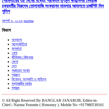
গ্রেফতারের ৩৫ দিনের মধ্যেই প্রাক্তন তৃণমূল কাউন্সিলর দেবরাজ
চক্রবর্তীর বিরুদ্ধে তোলাবাজি সংক্রান্ত মামলায় আদালতে চার্জশিট দিল
পুলিশ
আগস্ট ৬, ২০২৬
nazma
বিভাগ
অন্যান্য
আন্তর্জাতিক
কলকাতা
খেলা
জীবিকার খোঁজখবর
জেলা
দেশ
পঞ্চায়েত সংবাদ
প্রচ্ছদ
বিনোদন, সংস্কৃতি ও সাহিত্য
মুখ্যমন্ত্রীর দরবার
স্বাস্থ্য
© All Right Reserved By BANGLAR JANAROB, Editor-in-
Chief-: Nazma Yeasmin ( Honorary ). Mobile No +917980539161