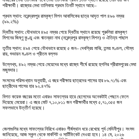
পরীক্ষার্থী। রাজ্যের মেধা তালিকায় প্রথম তিনটি স্থানে আছে–
প্রথম স্থান: নরেন্দ্রমপুর রামকৃষ্ণ মিশন আবাসিকের ছাত্র আদৃত পাল ৪৯৬ নম্বর
(৯৯.২%)
দ্বিতীয় স্থান: যৌথভাবে ৪৯৫ নম্বর পেয়ে দ্বিতীয় স্থানে রয়েছে পুরুলিয়া রামকৃষ্ণ
মিশনের জিষ্ণু কুণ্ডু এবং ঋতব্রত নাথ (নরেন্দ্রপুর রামকৃষ্ণ মিশন) ও ঐতিহ্য পাছাল
তৃতীয় স্থান: ৪৯৪ পেয়ে যৌথভাবে রয়েছে ৫ জন– দেবপ্রিয় মাঝি, তন্ময় মণ্ডল, সৌম্য
রায়, শুভায়ন মণ্ডল ও প্রীতম বল্লভ
উল্লেখ্য, ৪৯২ নম্বর পেয়ে মেয়েদের মধ্যে রাজ্যে শীর্ষে রয়েছে হুগলির শ্রীরামপুরের মেঘা
মজুমদার।
সংসদের পরিসংখ্যান অনুযায়ী, এ বছর পরীক্ষায় ছাত্রদের পাসের হার ৮৯.৭১% এবং
ছাত্রীদের পাসের হার ৯২.৪৭%
বিগত কয়েক বছরের মতো এবারও সাফল্যের হারে ছেলেদের অনেকটাই পেছনে ফেলে
দিয়েছে মেয়েরা। এ বছর মোট ৭,১০,৮১১ জন পরীক্ষার্থীর মধ্যে ৫,৭১,৩৫৫ জন
সফলভাবে উত্তীর্ণ হয়েছে।
জেলাগুলির মধ্যে সাফল্যের নিরিখে এবারও শীর্ষস্থান ধরে রেখেছে পূর্ব মেদিনীপুর। সংসদ
জানিয়েছে, আজ স্কুল থেকে মার্কশিট ও সার্টিফিকেট দেওয়া হবে। ১৪ মে, ২০২৬