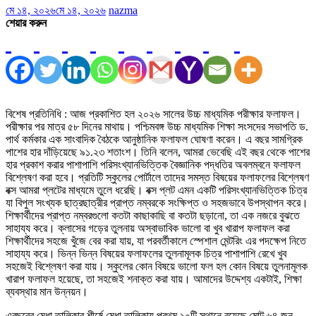
মে ১৪, ২০২৬
মে ১৪, ২০২৬
nazma
শেয়ার করুন
বিশেষ প্রতিনিধি : আজ প্রকাশিত হল ২০২৬ সালের উচ্চ মাধ্যমিক পরীক্ষার ফলাফল।
পরীক্ষার পর মাত্র ৫৮ দিনের মাথায়। পশ্চিমবঙ্গ উচ্চ মাধ্যমিক শিক্ষা সংসদের সভাপতি ড.
পার্থ কর্মকার এক সাংবাদিক বৈঠকে আনুষ্ঠানিক ফলাফল ঘোষণা করেন। এ বছর সামগ্রিক
পাশের হার দাঁড়িয়েছে ৯১.২৩ শতাংশ। তিনি বলেন, আমরা ভেবেছি এই বছর থেকে পাশের
হার প্রকাশ করার পাশাপাশি পরিসংখ্যানভিত্তিক বৈজ্ঞানিক পদ্ধতির অবলম্বনে ফলাফল
বিশ্লেষণ করা হবে। প্রতিটি স্কুলের পোর্টালে তাদের সমস্ত বিষয়ের ফলাফলের বিশ্লেষণ
বক্স আমরা প্লটের মাধ্যমে তুলে ধরেছি। বক্স প্লট এমন একটি পরিসংখ্যানভিত্তিক চিত্র
যা বিপুল সংখ্যক ছাত্রছাত্রীর প্রাপ্ত নম্বরকে সংক্ষিপ্ত ও সহজভাবে উপস্থাপন করে।
শিক্ষার্থীদের প্রাপ্ত নম্বরগুলো কতটা কাছাকাছি বা কতটা ছড়ানো, তা এক নজরে বুঝতে
সাহায্য করে। ক্লাসের গড়ের তুলনায় অস্বাভাবিক ভালো বা খুব খারাপ ফলাফল করা
শিক্ষার্থীদের সহজে খুঁজে বের করা যায়, যা পরবর্তীকালে স্পেশাল মেন্টরিং এর পদক্ষেপ নিতে
সাহায্য করে। ভিন্ন ভিন্ন বিষয়ের ফলাফলের তুলনামূলক চিত্র পাশাপাশি রেখে খুব
সহজেই বিশ্লেষণ করা যায়। স্কুলের কোন বিষয়ে ভালো ফল হল কোন বিষয়ে তুলনামূলক
খারাপ ফলাফল হয়েছে, তা সহজেই শনাক্ত করা যায়। আমাদের উদ্দেশ্য একটাই, শিক্ষা
ব্যবস্থার মান উন্নয়ন।
এবছরের মেধা তালিকার শীর্ষে মেধা তালিকায় প্রথম ১০টি স্থানে রয়েছে মোট ৬৪ জন