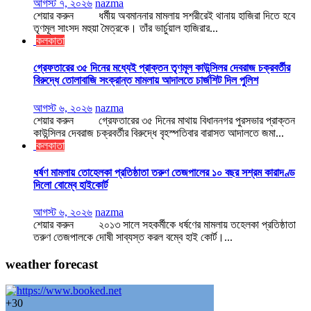
আগস্ট ৭, ২০২৬
nazma
শেয়ার করুন ধর্মীয় অবমাননার মামলায় সশরীরেই থানায় হাজিরা দিতে হবে
তৃণমূল সাংসদ মহুয়া মৈত্রকে। তাঁর ভার্চুয়াল হাজিরার...
কলকাতা
গ্রেফতারের ৩৫ দিনের মধ্যেই প্রাক্তন তৃণমূল কাউন্সিলর দেবরাজ চক্রবর্তীর
বিরুদ্ধে তোলাবাজি সংক্রান্ত মামলায় আদালতে চার্জশিট দিল পুলিশ
আগস্ট ৬, ২০২৬
nazma
শেয়ার করুন গ্রেফতারের ৩৫ দিনের মাথায় বিধাননগর পুরসভার প্রাক্তন
কাউন্সিলর দেবরাজ চক্রবর্তীর বিরুদ্ধে বৃহস্পতিবার বারাসত আদালতে জমা...
কলকাতা
ধর্ষণ মামলায় তোহেলকা প্রতিষ্ঠাতা তরুণ তেজপালের ১০ বছর সশ্রম কারাদণ্ড
দিলো বোম্বে হাইকোর্ট
আগস্ট ৬, ২০২৬
nazma
শেয়ার করুন ২০১৩ সালে সহকর্মীকে ধর্ষণের মামলায় তহেলকা প্রতিষ্ঠাতা
তরুণ তেজপালকে দোষী সাব্যস্ত করল বম্বে হাই কোর্ট।...
weather forecast
+
30