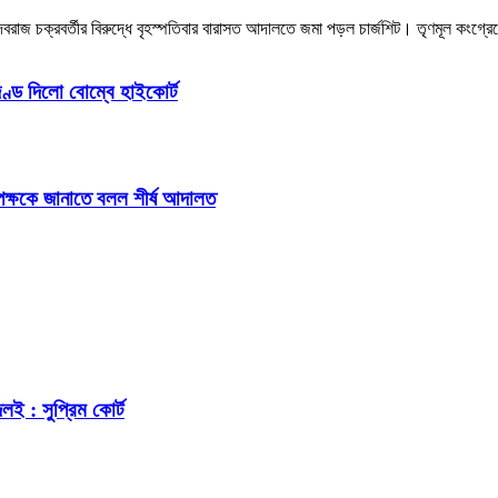
জ চক্রবর্তীর বিরুদ্ধে বৃহস্পতিবার বারাসত আদালতে জমা পড়ল চার্জশিট। তৃণমূল কংগ্রেস
ণ্ড দিলো বোম্বে হাইকোর্ট
 পক্ষকে জানাতে বলল শীর্ষ আদালত
ই : সুপ্রিম কোর্ট