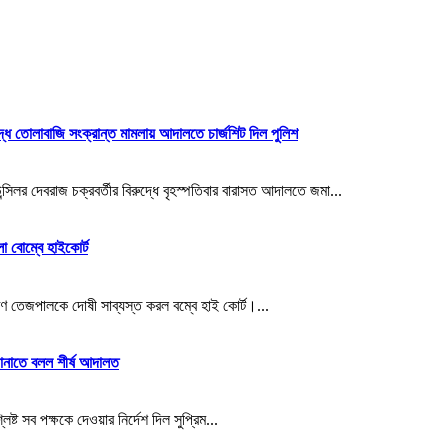
দ্ধে তোলাবাজি সংক্রান্ত মামলায় আদালতে চার্জশিট দিল পুলিশ
লর দেবরাজ চক্রবর্তীর বিরুদ্ধে বৃহস্পতিবার বারাসত আদালতে জমা...
ো বোম্বে হাইকোর্ট
 তেজপালকে দোষী সাব্যস্ত করল বম্বে হাই কোর্ট।...
জানাতে বলল শীর্ষ আদালত
্ট সব পক্ষকে দেওয়ার নির্দেশ দিল সুপ্রিম...