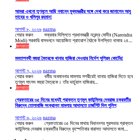
আমরা এখনো তৃণমূলে আছি নবান্নে মুখ্যমন্ত্রীর সঙ্গে দেখা করে জানালেন আবু
তাহের ও খলিলুর রহমান!
আগস্ট ৮, ২০২৬
nazma
শেয়ার করুন শুক্রবার দিল্লিতে প্রধানমন্ত্রী নরেন্দ্র মোদীর (Narendra
Modi) সরকারি বাসভবনে আয়োজিত প্রাতরাশ বৈঠকে উপস্থিত থাকার ২৪...
কলকাতা
মমতাপন্থী মহুয়া মৈত্রকে থানায় হাজিরা দেওয়ার নির্দেশ সুপ্রিম কোর্টের!
আগস্ট ৭, ২০২৬
nazma
শেয়ার করুন ধর্মীয় অবমাননার মামলায় সশরীরেই থানায় হাজিরা দিতে হবে
তৃণমূল সাংসদ মহুয়া মৈত্রকে। তাঁর ভার্চুয়াল হাজিরার...
কলকাতা
গ্রেফতারের ৩৫ দিনের মধ্যেই প্রাক্তন তৃণমূল কাউন্সিলর দেবরাজ চক্রবর্তীর
বিরুদ্ধে তোলাবাজি সংক্রান্ত মামলায় আদালতে চার্জশিট দিল পুলিশ
আগস্ট ৬, ২০২৬
nazma
শেয়ার করুন গ্রেফতারের ৩৫ দিনের মাথায় বিধাননগর পুরসভার প্রাক্তন
কাউন্সিলর দেবরাজ চক্রবর্তীর বিরুদ্ধে বৃহস্পতিবার বারাসত আদালতে জমা...