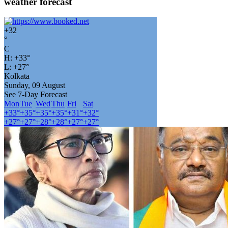
weather forecast
+
32
°
C
H:
+
33°
L:
+
27°
Kolkata
Sunday, 09 August
See 7-Day Forecast
Mon
Tue
Wed
Thu
Fri
Sat
+
33°
+
35°
+
35°
+
35°
+
31°
+
32°
+
27°
+
27°
+
28°
+
28°
+
27°
+
27°