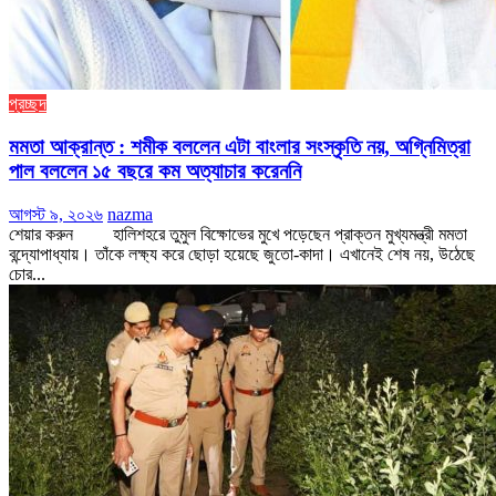
প্রচ্ছদ
মমতা আক্রান্ত : শমীক বললেন এটা বাংলার সংস্কৃতি নয়, অগ্নিমিত্রা
পাল বললেন ১৫ বছরে কম অত্যাচার করেননি
আগস্ট ৯, ২০২৬
nazma
শেয়ার করুন হালিশহরে তুমুল বিক্ষোভের মুখে পড়েছেন প্রাক্তন মুখ্যমন্ত্রী মমতা
বন্দ্যোপাধ্যায়। তাঁকে লক্ষ্য করে ছোড়া হয়েছে জুতো-কাদা। এখানেই শেষ নয়, উঠেছে
চোর...