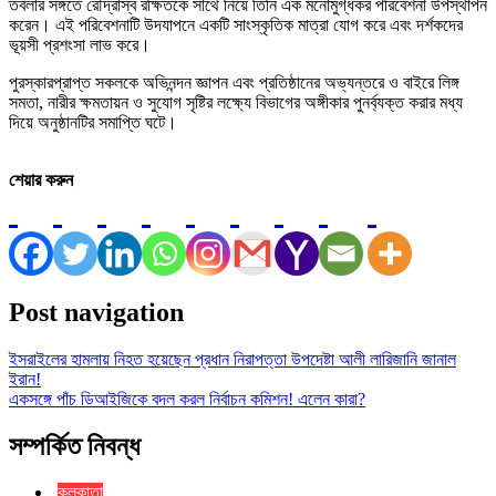
তবলার সঙ্গতে রৌদ্রাস্ব রক্ষিতকে সাথে নিয়ে তিনি এক মনোমুগ্ধকর পরিবেশনা উপস্থাপন
করেন। এই পরিবেশনাটি উদযাপনে একটি সাংস্কৃতিক মাত্রা যোগ করে এবং দর্শকদের
ভূয়সী প্রশংসা লাভ করে।
পুরস্কারপ্রাপ্ত সকলকে অভিনন্দন জ্ঞাপন এবং প্রতিষ্ঠানের অভ্যন্তরে ও বাইরে লিঙ্গ
সমতা, নারীর ক্ষমতায়ন ও সুযোগ সৃষ্টির লক্ষ্যে বিভাগের অঙ্গীকার পুনর্ব্যক্ত করার মধ্য
দিয়ে অনুষ্ঠানটির সমাপ্তি ঘটে।
শেয়ার করুন
Post navigation
ইসরাইলের হামলায় নিহত হয়েছেন প্রধান নিরাপত্তা উপদেষ্টা আলী লারিজানি জানাল
ইরান!
একসঙ্গে পাঁচ ডিআইজিকে বদল করল নির্বাচন কমিশন! এলেন কারা?
সম্পর্কিত নিবন্ধ
কলকাতা