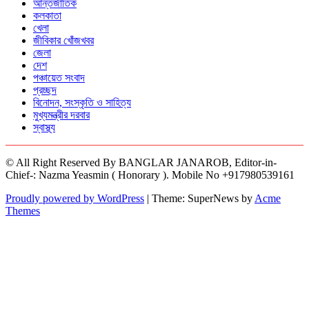
আন্তর্জাতিক
কলকাতা
খেলা
জীবিকার খোঁজখবর
জেলা
দেশ
পঞ্চায়েত সংবাদ
প্রচ্ছদ
বিনোদন, সংস্কৃতি ও সাহিত্য
মুখ্যমন্ত্রীর দরবার
স্বাস্থ্য
© All Right Reserved By BANGLAR JANAROB, Editor-in-
Chief-: Nazma Yeasmin ( Honorary ). Mobile No +917980539161
Proudly powered by WordPress
|
Theme: SuperNews by
Acme
Themes