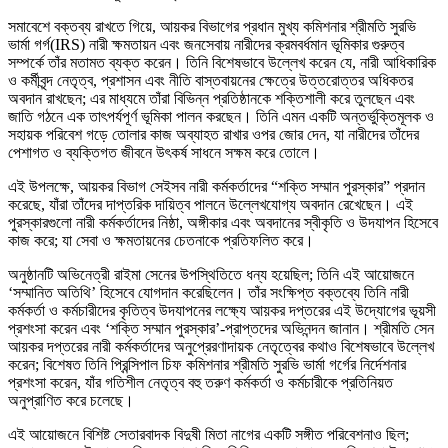
সমাবেশে বক্তব্য রাখতে গিয়ে, আয়কর বিভাগের প্রধান মুখ্য কমিশনার শ্রীমতি সুরভি
ভার্মা গর্গ(IRS) নারী ক্ষমতায়ন এবং জনসেবায় নারীদের ক্রমবর্ধমান ভূমিকার গুরুত্ব
সম্পর্কে তাঁর মতামত ব্যক্ত করেন। তিনি বিশেষভাবে উল্লেখ করেন যে, নারী আধিকারিক
ও কর্মীবৃন্দ নেতৃত্ব, প্রশাসন এবং নীতি বাস্তবায়নের ক্ষেত্রে উত্তরোত্তর অধিকতর
অবদান রাখছেন; এর মাধ্যমে তাঁরা বিভিন্ন প্রতিষ্ঠানকে শক্তিশালী করে তুলছেন এবং
জাতি গঠনে এক তাৎপর্যপূর্ণ ভূমিকা পালন করছেন। তিনি এমন একটি অন্তর্ভুক্তিমূলক ও
সহায়ক পরিবেশ গড়ে তোলার কাজ অব্যাহত রাখার ওপর জোর দেন, যা নারীদের তাঁদের
পেশাগত ও ব্যক্তিগত জীবনে উৎকর্ষ সাধনে সক্ষম করে তোলে।
এই উপলক্ষে, আয়কর বিভাগ সেইসব নারী কর্মকর্তাদের “শক্তি সম্মান পুরস্কার” প্রদান
করেছে, যাঁরা তাঁদের দাপ্তরিক দায়িত্ব পালনে উল্লেখযোগ্য অবদান রেখেছেন। এই
পুরস্কারগুলো নারী কর্মকর্তাদের নিষ্ঠা, অঙ্গীকার এবং অবদানের স্বীকৃতি ও উদযাপন হিসেবে
কাজ করে; যা সেবা ও ক্ষমতায়নের চেতনাকে প্রতিফলিত করে।
অনুষ্ঠানটি অভিনেত্রী রাইমা সেনের উপস্থিতিতে ধন্য হয়েছিল; তিনি এই আয়োজনে
‘সম্মানিত অতিথি’ হিসেবে যোগদান করেছিলেন। তাঁর সংক্ষিপ্ত বক্তব্যে তিনি নারী
কর্মকর্তা ও কর্মচারীদের কৃতিত্ব উদযাপনের লক্ষ্যে আয়কর দপ্তরের এই উদ্যোগের ভূয়সী
প্রশংসা করেন এবং ‘শক্তি সম্মান পুরস্কার’-প্রাপ্তদের অভিনন্দন জানান। শ্রীমতি সেন
আয়কর দপ্তরের নারী কর্মকর্তাদের অনুপ্রেরণাদায়ক নেতৃত্বের কথাও বিশেষভাবে উল্লেখ
করেন; বিশেষত তিনি প্রিন্সিপাল চিফ কমিশনার শ্রীমতি সুরভি ভার্মা গর্গের নির্দেশনার
প্রশংসা করেন, যাঁর গতিশীল নেতৃত্ব বহু তরুণ কর্মকর্তা ও কর্মচারীকে প্রতিনিয়ত
অনুপ্রাণিত করে চলেছে।
এই আয়োজনে বিশিষ্ট সেতারবাদক বিদুষী মিতা নাগের একটি সঙ্গীত পরিবেশনাও ছিল;