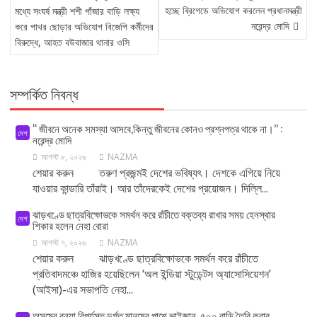
NAVIGATION
হচ্ছে ব্রিগেডে অভিযোগ করলেন প্রধানমন্ত্রী
মধ্যে সংঘর্ষ মন্ত্রী শশী পাঁজার বাড়ি লক্ষ্য
নরেন্দ্র মোদি
করে পাথর ছোড়ার অভিযোগ বিজেপি কর্মীদের
বিরুদ্ধে, আহত বউবাজার থানার ওসি
সম্পর্কিত নিবন্ধ
‘‘ জীবনে অনেক সমস্যা আসবে,কিন্তু জীবনের কোনও প্রশ্নপত্র থাকে না।’’ :
দেশ
নরেন্দ্র মোদি
আগস্ট ৮, ২০২৬
NAZMA
শেয়ার করুন তরুণ প্রজন্মই দেশের ভবিষ্যৎ। দেশকে এগিয়ে নিয়ে
যাওয়ার কান্ডারি তাঁরাই। আর তাঁদেরকেই দেশের প্রয়োজন। দিল্লি...
ঝাড়খণ্ডে ছাত্রবিক্ষোভকে সমর্থন করে রাঁচীতে বক্তব্য রাখার সময় হেনস্থার
দেশ
শিকার হলেন নেহা বোরা
আগস্ট ৭, ২০২৬
NAZMA
শেয়ার করুন ঝাড়খণ্ডে ছাত্রবিক্ষোভকে সমর্থন করে রাঁচীতে
প্রতিবাদমঞ্চে হাজির হয়েছিলেন ‘অল ইন্ডিয়া স্টুডেন্টস অ্যাসোসিয়েশন’
(আইসা)-এর সভাপতি নেহা...
অসমের বন্যা বিপর্যস্ত দুর্গত মানুষের পাশে ভাইজান, ৫০০ বাড়ি তৈরি করার