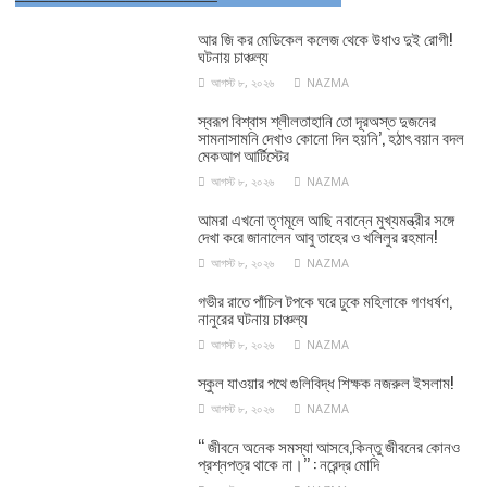
আর জি কর মেডিকেল কলেজ থেকে উধাও দুই রোগী!
ঘটনায় চাঞ্চল্য
আগস্ট ৮, ২০২৬
NAZMA
স্বরূপ বিশ্বাস শ্লীলতাহানি তো দূরঅস্ত দুজনের
সামনাসামনি দেখাও কোনো দিন হয়নি’, হঠাৎ বয়ান বদল
মেকআপ আর্টিস্টের
আগস্ট ৮, ২০২৬
NAZMA
আমরা এখনো তৃণমূলে আছি নবান্নে মুখ্যমন্ত্রীর সঙ্গে
দেখা করে জানালেন আবু তাহের ও খলিলুর রহমান!
আগস্ট ৮, ২০২৬
NAZMA
গভীর রাতে পাঁচিল টপকে ঘরে ঢুকে মহিলাকে গণধর্ষণ,
নানুরের ঘটনায় চাঞ্চল্য
আগস্ট ৮, ২০২৬
NAZMA
স্কুল যাওয়ার পথে গুলিবিদ্ধ শিক্ষক নজরুল ইসলাম!
আগস্ট ৮, ২০২৬
NAZMA
‘‘ জীবনে অনেক সমস্যা আসবে,কিন্তু জীবনের কোনও
প্রশ্নপত্র থাকে না।’’ : নরেন্দ্র মোদি