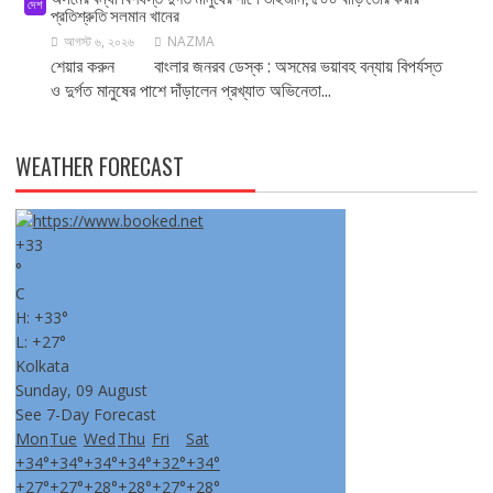
দেশ
প্রতিশ্রুতি সলমান খানের
আগস্ট ৬, ২০২৬
NAZMA
শেয়ার করুন বাংলার জনরব ডেস্ক : অসমের ভয়াবহ বন্যায় বিপর্যস্ত
ও দুর্গত মানুষের পাশে দাঁড়ালেন প্রখ্যাত অভিনেতা...
WEATHER FORECAST
+
33
°
C
H:
+
33°
L:
+
27°
Kolkata
Sunday, 09 August
See 7-Day Forecast
Mon
Tue
Wed
Thu
Fri
Sat
+
34°
+
34°
+
34°
+
34°
+
32°
+
34°
+
27°
+
27°
+
28°
+
28°
+
27°
+
28°