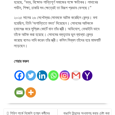
হয়েছে, ‘‘বন্‌ধ, বিক্ষোভ শান্তিপূর্ণ সমাজের পক্ষে ক্ষতিকর। লাদাখের
পর্যটন, শিক্ষা, চাকরি সব ক্ষেত্রেই তা বিরূপ প্রভাব ফেলছে।’’
২০২৫ সালের ২৬ সেপ্টেম্বর সোনমকে আটক করেছিল কেন্দ্র। বলা
হয়েছিল, তিনি ‘অশান্তিতে মদত’ দিয়েছেন। সোনমের আটককে
চ্যালেঞ্জ করে সুপ্রিম কোর্টে যান তাঁর স্ত্রী। অভিযোগ, বেআইনি ভাবে
তাঁকে আটক করা হয়েছে। সোনমের বক্তৃতার ভুল ব্যাখ্যা কেন্দ্র
করেছে বলেও দাবি করেন তাঁর স্ত্রী। কপিল সিব্বল তাঁদের হয়ে মামলাটি
লড়েছেন।
শেয়ার করুন
POST
গিরিশ পার্কে বিজেপি তৃণমূল কর্মীদের
বাঙালি হিন্দুদের সংখ্যালঘু করার চেষ্টা করা