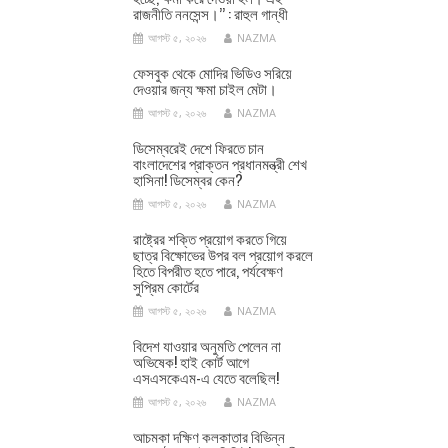
রাজনীতি ননসেন্স।’’ : রাহুল গান্ধী
আগস্ট ৫, ২০২৬
NAZMA
ফেসবুক থেকে মোদির ভিডিও সরিয়ে
দেওয়ার জন্য ক্ষমা চাইল মেটা।
আগস্ট ৫, ২০২৬
NAZMA
ডিসেম্বরেই দেশে ফিরতে চান
বাংলাদেশের প্রাক্তন প্রধানমন্ত্রী শেখ
হাসিনা! ডিসেম্বর কেন?
আগস্ট ৫, ২০২৬
NAZMA
রাষ্ট্রের শক্তি প্রয়োগ করতে গিয়ে
ছাত্র বিক্ষোভের উপর বল প্রয়োগ করলে
হিতে বিপরীত হতে পারে, পর্যবেক্ষণ
সুপ্রিম কোর্টের
আগস্ট ৫, ২০২৬
NAZMA
বিদেশ যাওয়ার অনুমতি পেলেন না
অভিষেক! হাই কোর্ট আগে
এসএসকেএম-এ যেতে বলেছিল!
আগস্ট ৫, ২০২৬
NAZMA
আচমকা দক্ষিণ কলকাতার বিভিন্ন