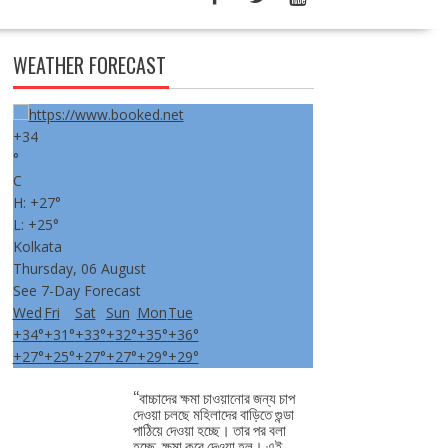
WEATHER FORECAST
+
34
°
C
H:
+
27°
L:
+
25°
Kolkata
Thursday, 06 August
See 7-Day Forecast
Wed
Fri
Sat
Sun
Mon
Tue
+
34°
+
31°
+
33°
+
32°
+
35°
+
36°
+
27°
+
25°
+
27°
+
27°
+
29°
+
29°
‘‘বাচ্চাদের ক্ষমা চাওয়ানোর জন্য চাপ
দেওয়া চলছে মহিলাদের বাড়িতে গুন্ডা
পাঠিয়ে দেওয়া হচ্ছে। তার পর বলা
হচ্ছে, ক্ষমা করে দেওয়া হল। এই