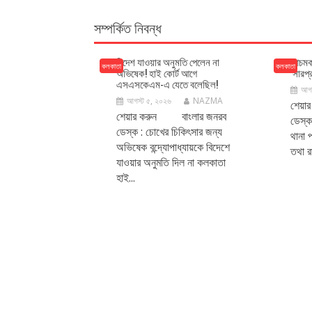
T
N
সম্পর্কিত নিবন্ধ
A
V
I
বিদেশ যাওয়ার অনুমতি পেলেন না
আচমকা
কলকাতা
কলকাতা
অভিষেক! হাই কোর্ট আগে
‘সারপ্র
G
এসএসকেএম-এ যেতে বলেছিল!
আগস
A
আগস্ট ৫, ২০২৬
NAZMA
শেয়া
T
শেয়ার করুন বাংলার জনরব
ডেস্ক
I
ডেস্ক : চোখের চিকিৎসার জন্য
থানা প
O
অভিষেক বন্দ্যোপাধ্যায়কে বিদেশে
তথা রাজ
N
যাওয়ার অনুমতি দিল না কলকাতা
হাই...