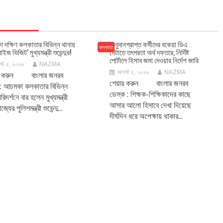
 দক্ষিণ কলকাতার বিভিন্ন থানায়
অনুদানপ্রাপ্ত কর্মীদের বকেয়া ডিএ
কলকাতা
াইজ ভিজিট’ মুখ্যমন্ত্রী শুভেন্দুর!
মেটাতে তৎপরতা অর্থ দফতরে, নির্দিষ্ট
পোর্টালে হিসাব জমা দেওয়ার নির্দেশ জারি
্ট ৫, ২০২৬
NAZMA
আগস্ট ৫, ২০২৬
NAZMA
র করুন বাংলার জনরব
শেয়ার করুন বাংলার জনরব
: আচমকা কলকাতার বিভিন্ন
ডেস্ক : শিক্ষক-শিক্ষিকাদের কাছে
রিদর্শনে বার হলেন মুখ্যমন্ত্রী
আসার আলো হিসাবে দেখা দিয়েছে
্যের পুলিশমন্ত্রী শুভেন্দু...
দীর্ঘদিন ধরে অপেক্ষায় থাকার...