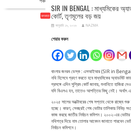
পঞ্চায়েত সংবাদ
জেলা
কলকাতা
দেশ
আ
SIR IN BENGAL : মাধ্যমিকের অ্যাড
কোর্ট, তৃণমূলের বড় জয়
কলকাতা
জানুয়ারি ১৯, ২০২৬
NAZMA
শেয়ার করুন
বাংলার জনরব ডেস্ক : এসআইআর (SIR in Bengal) মামলা
নথি হিসেবে গ্রহণ করতে হবে মাধ্যমিকের অ্যাডমিট কার
প্রসঙ্গে এদিন সুপ্রিম কোর্ট জানায়, শুনানিতে হাজির
যদি বিএলএ হন, তাতেও আপত্তির কিছু নেই। অর্থাৎ এ
২০২৫ সালের অক্টোবরের শেষ সপ্তাহ থেকে রাজ্যে শু
হচ্ছে। কারণ, সেবছরই শেষ ভোটার তালিকায় নিবিড় সং
কাজ করছে জাতীয় নির্বাচন কমিশন। ২০০২-এর ভোটার 
নথিপত্র দিয়ে নাম তোলার আবেদন জানাতে পারবেন ভো
নির্বাচন কমিশনে।