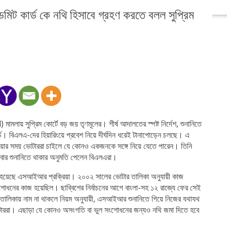
ন্তর্জাতিক
খেলা
স্বাস্থ্য
অন্যান্য
মিট কার্ড কে নথি হিসাবে গ্রহণ করতে বলল সুপ্রিম
য় সুপ্রিম কোর্টে বড় জয় তৃণমূলের। শীর্ষ আদালতের স্পষ্ট নির্দেশ, শুনানিতে
্ড। বিএলএ-দের হিয়ারিংয়ে প্রবেশ নিয়ে দীর্ঘদিন ধরেই টানাপোড়েন চলছে। এ
া দেওয়ার সময় ভোটাররা চাইলে যে কোনও একজনকে সঙ্গে নিয়ে যেতে পারেন। তিনি
বার শুনানিতে থাকার অনুমতি পেলেন বিএলএরা।
রু হয়েছে এসআইআর প্রক্রিয়া। ২০০২ সালের ভোটার তালিকা অনুযায়ী কাজ
শোধনের কাজ হয়েছিল। ছাব্বিশের নির্বাচনের আগে বাংলা-সহ ১২ রাজ্যে ফের সেই
তালিকায় নাম না থাকলে নিয়ম অনুযায়ী, এসআইআর শুনানিতে গিয়ে নিজের যথাযথ
টাররা। এছাড়া যে কোনও অসংগতি বা ভুল সংশোধনের জন্যও নথি জমা দিতে হবে