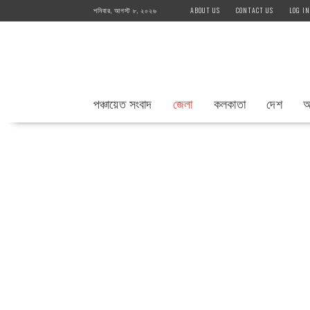
Skip
শনিবার, আগস্ট ৮, ২০২৬
ABOUT US
CONTACT US
LOG IN
to
content
পঞ্চায়েত সংবাদ
জেলা
কলকাতা
দেশ
আ