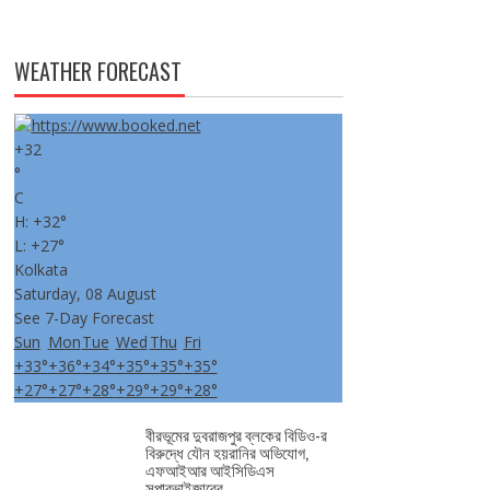
WEATHER FORECAST
+
32
°
C
H:
+
32°
L:
+
27°
Kolkata
Saturday, 08 August
See 7-Day Forecast
Sun
Mon
Tue
Wed
Thu
Fri
+
33°
+
36°
+
34°
+
35°
+
35°
+
35°
+
27°
+
27°
+
28°
+
29°
+
29°
+
28°
বীরভূমের দুবরাজপুর ব্লকের বিডিও-র
বিরুদ্ধে যৌন হয়রানির অভিযোগ,
এফআইআর আইসিডিএস
সুপারভাইজ়ারের