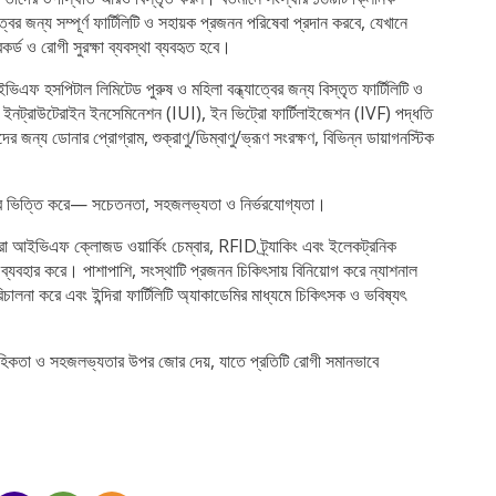
্বের জন্য সম্পূর্ণ ফার্টিলিটি ও সহায়ক প্রজনন পরিষেবা প্রদান করবে, যেখানে
র্ড ও রোগী সুরক্ষা ব্যবস্থা ব্যবহৃত হবে।
ভিএফ হসপিটাল লিমিটেড পুরুষ ও মহিলা বন্ধ্যাত্বের জন্য বিস্তৃত ফার্টিলিটি ও
 ইনট্রাউটেরাইন ইনসেমিনেশন (IUI), ইন ভিট্রো ফার্টিলাইজেশন (IVF) পদ্ধতি
াদের জন্য ডোনার প্রোগ্রাম, শুক্রাণু/ডিম্বাণু/ভ্রূণ সংরক্ষণ, বিভিন্ন ডায়াগনস্টিক
 উপর ভিত্তি করে— সচেতনতা, সহজলভ্যতা ও নির্ভরযোগ্যতা।
দিরা আইভিএফ ক্লোজড ওয়ার্কিং চেম্বার, RFID ট্র্যাকিং এবং ইলেকট্রনিক
্যবহার করে। পাশাপাশি, সংস্থাটি প্রজনন চিকিৎসায় বিনিয়োগ করে ন্যাশনাল
লনা করে এবং ইন্দিরা ফার্টিলিটি অ্যাকাডেমির মাধ্যমে চিকিৎসক ও ভবিষ্যৎ
বাহিকতা ও সহজলভ্যতার উপর জোর দেয়, যাতে প্রতিটি রোগী সমানভাবে