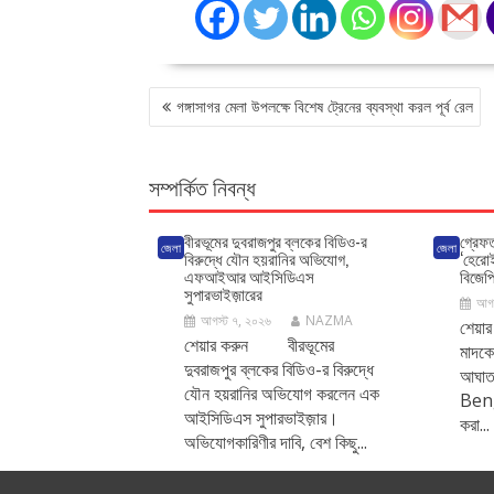
POST
গঙ্গাসাগর মেলা উপলক্ষে বিশেষ ট্রেনের ব্যবস্থা করল পূর্ব রেল
NAVIGATION
সম্পর্কিত নিবন্ধ
বীরভূমের দুবরাজপুর ব্লকের বিডিও-র
গ্রেফত
জেলা
জেলা
বিরুদ্ধে যৌন হয়রানির অভিযোগ,
‘হেরো
এফআইআর আইসিডিএস
বিজেপ
সুপারভাইজ়ারের
আগস
আগস্ট ৭, ২০২৬
NAZMA
শেয়া
শেয়ার করুন বীরভূমের
মাদকে
দুবরাজপুর ব্লকের বিডিও-র বিরুদ্ধে
আঘাত
যৌন হয়রানির অভিযোগ করলেন এক
Beng
আইসিডিএস সুপারভাইজ়ার।
করা...
অভিযোগকারিণীর দাবি, বেশ কিছু...