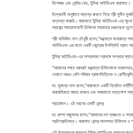
বিশেষজ্ঞ এবং সেন্টার হেড, ইন্দিরা আইভিএফ বারাসাত।
উদ্বোধনী অনুষ্ঠানে বক্তব্য রাখতে গিয়ে শ্রী সুনীল মুখার
অত্যন্ত জরুরি। বারাসাতে ইন্দিরা আইভিএফ-এর সূচনা 
স্বাস্থ্যে সময়োপযোগী চিকিৎসা সহায়তার গুরুত্বকে তুল
শ্রী অভিজিৎ নাগ চৌধুরী বলেন,“বন্ধ্যাত্ব সংক্রান্ত স
আইভিএফ-এর মতো একটি কেন্দ্রের উপস্থিতি দ্রুত পরামর
ইন্দিরা আইভিএফ-এর সম্প্রসারণ প্রসঙ্গে সংস্থার ম্যানেজি
“আমাদের লক্ষ্য বরাবরই বন্ধ্যাত্ব চিকিৎসাকে সহজলভ্য,
যেখানে আরও বেশি পরিবার প্রমাণভিত্তিক ও রোগীকেন্দ্
ডা. সুকান্ত দাস বলেন,“বারাসাতে একটি নিবেদিত ফার্টি
ধারাবাহিকতা বজায় থাকবে এবং সময়মতো হস্তক্ষেপ সম
প্রয়োজন। এই ধরনের একটি কেন্দ্র
ডা. রুম্পা মজুমদার বলেন,“আমাদের দল স্বচ্ছতা ও সহমর্ম
প্রতিশ্রুতিবদ্ধ। বারাসাত কেন্দ্র মানসম্মত চিকিৎসা ও 
এই উদ্বোধনের মাধ্যমে ইন্দিরা আইভিএফ ভারতের জুড়ে