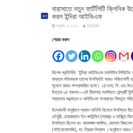
বারাসাতে নতুন ফার্টিলিটি ক্লিনিক উ
করল ইন্দিরা আইভিএফ
জেলা
জানুয়ারি ১৩, ২০২৬
NAZMA
শেয়ার করুন
বিশেষ প্রতিনিধি: ইন্দিরা আইভিএফ হসপিটাল লিমিটেড ব
মাধ্যমে পশ্চিমবঙ্গে তাদের উপস্থিতি আরও শক্তিশালী হ
সুযোগ আরও সম্প্রসারিত হলো। ২য় তলা, পি. এম. টাওয়ার
উত্তর ২৪ পরগনা—এই ঠিকানায় অবস্থিত কেন্দ্রটি ইন্দি
সহায়তায় বন্ধ্যাত্ব ও আইভিএফ সংক্রান্ত বিস্তৃত পরি
উদ্বোধনী অনুষ্ঠানে প্রধান অতিথি হিসেবে উপস্থিত ছিলে
চৌধুরী, চেয়ারম্যান-ইন-কাউন্সিল (স্বাস্থ্য ও দারিদ্র্
উপস্থিত ছিলেন ডা. আকাঙ্ক্ষা জাঙ্গিড, জোনাল বিজনেস ড
(গাইনোকোলজি), ডা. প্রিয়ম বিশ্বাস ।অনুষ্ঠানে আরও 