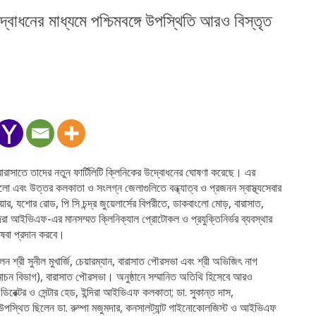
দ্বোধনের মাধ্যমে পশ্চিমবঙ্গে উপস্থিতি আরও বিস্তৃত
ারাসাতে তাদের নতুন ফার্টিলিটি ক্লিনিকের উদ্বোধনের ঘোষণা করেছে। এর
লো এবং উত্তর কলকাতা ও সংলগ্ন জেলাগুলিতে বন্ধ্যাত্ব ও প্রজনন স্বাস্থ্যসেবার
, যশোর রোড, পি সি চন্দ্র জুয়েলার্সের বিপরীতে, ডাকবাংলো মোড়, বারাসাত,
রা আইভিএফ-এর মানসম্মত ক্লিনিক্যাল প্রোটোকল ও প্রযুক্তিনির্ভর ব্যবস্থার
ষেবা প্রদান করবে।
ন শ্রী সুনীল মুখার্জি, চেয়ারম্যান, বারাসাত পৌরসভা এবং শ্রী অভিজিৎ নাগ
য বিমোচন বিভাগ), বারাসাত পৌরসভা। অনুষ্ঠানে সম্মানিত অতিথি হিসেবে আরও
িরেক্টর ও সেন্টার হেড, ইন্দিরা আইভিএফ কলকাতা; ডা. সুকান্ত দাস,
উপস্থিত ছিলেন ডা. রুম্পা মজুমদার, কনসালট্যান্ট গাইনোকোলজিস্ট ও আইভিএফ