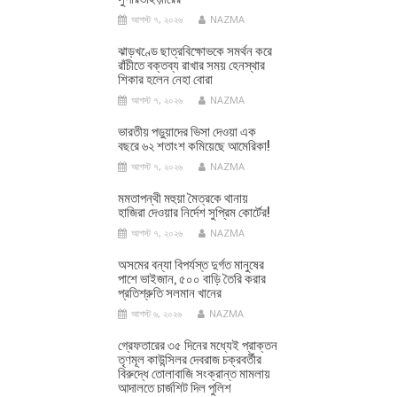
আগস্ট ৭, ২০২৬
NAZMA
ঝাড়খণ্ডে ছাত্রবিক্ষোভকে সমর্থন করে
রাঁচীতে বক্তব্য রাখার সময় হেনস্থার
শিকার হলেন নেহা বোরা
আগস্ট ৭, ২০২৬
NAZMA
ভারতীয় পড়ুয়াদের ভিসা দেওয়া এক
বছরে ৬২ শতাংশ কমিয়েছে আমেরিকা!
আগস্ট ৭, ২০২৬
NAZMA
মমতাপন্থী মহুয়া মৈত্রকে থানায়
হাজিরা দেওয়ার নির্দেশ সুপ্রিম কোর্টের!
আগস্ট ৭, ২০২৬
NAZMA
অসমের বন্যা বিপর্যস্ত দুর্গত মানুষের
পাশে ভাইজান, ৫০০ বাড়ি তৈরি করার
প্রতিশ্রুতি সলমান খানের
আগস্ট ৬, ২০২৬
NAZMA
গ্রেফতারের ৩৫ দিনের মধ্যেই প্রাক্তন
তৃণমূল কাউন্সিলর দেবরাজ চক্রবর্তীর
বিরুদ্ধে তোলাবাজি সংক্রান্ত মামলায়
আদালতে চার্জশিট দিল পুলিশ