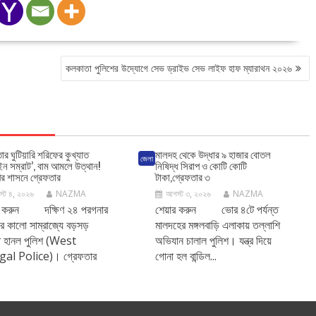
কলকাতা পুলিশের উদ্যোগে সেভ ড্রাইভ সেভ লাইফ হাফ ম্যারাথন ২০২৬
ার ঘুটিয়ারি শরিফের কুখ্যাত
মালদহ থেকে উদ্ধার ৯ হাজার বোতল
জেলা
ইন সম্রাট’, বাম আমলে উত্থান!
নিষিদ্ধ সিরাপ ও কোটি কোটি
ির শাসনে গ্রেফতার
টাকা,গ্রেফতার ৩
্ট ৪, ২০২৬
NAZMA
আগস্ট ৩, ২০২৬
NAZMA
র করুন দক্ষিণ ২৪ পরগনার
শেয়ার করুন ভোর ৪টে পর্যন্ত
র কালো সাম্রাজ্যে বড়সড়
মালদহের মঙ্গলবাড়ি এলাকায় তল্লাশি
 হানল পুলিশ (West
অভিযান চালাল পুলিশ। যন্ত্র দিয়ে
al Police)। গ্রেফতার
গোনা হল বান্ডিল...